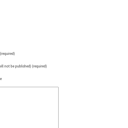
erra contra a Humanidade”
erra contra a Humanidad”
ra contra a Humanidade”
required)
will not be published) (required)
das globales por la libertad de Jesús Plácido Galindo y el alto a l
te
Bem Virá” se publica no Estado Espanhol
o mundo saiba! Nossas lutas pela memória, a justiça e a dignidade