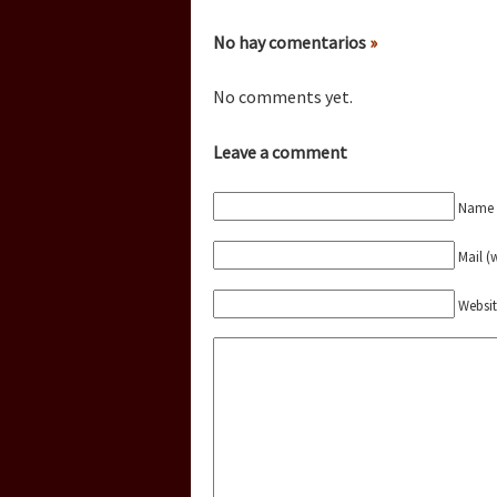
Dia 3 do Encontro “Gu
No hay comentarios
»
Dia 2 do Encontro “Gu
No comments yet.
Leave a comment
Dia 1: Encontro “Guer
Name (
Mail (
[CDMX – 20 julio] Jorna
Websi
“Sonhando a Terra do 
Se o México sabe, que 