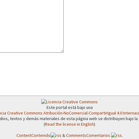
or el CNI: 30 años de Resistencia y Rebeldía
Este portal está bajo una
ncia Creative Commons Atribución-NoComercial-CompartirIgual 4.0 Internac
dios, textos y demás materiales de esta página web se distribuyen bajo la
(
Read the license in English
)
Content
Contenido
&
Comments
Comentarios
.