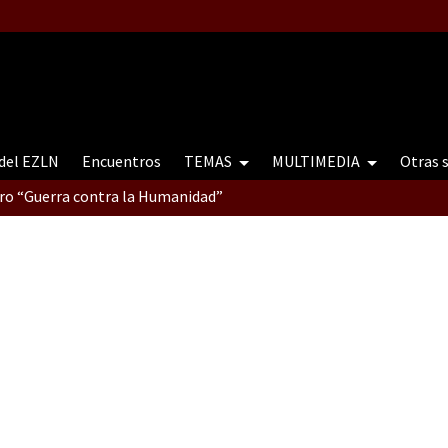
 del EZLN
Encuentros
TEMAS
MULTIMEDIA
Otras 
tro “Guerra contra la Humanidad”
contro “Guerra contra a Humanidade”(As populações e a natureza e
ra contra a Humanidade” (As populações e a natureza sob cerco)