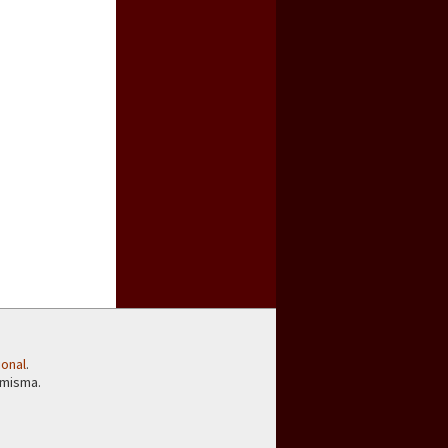
ional
.
 misma.