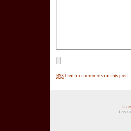
[25 abr – CDMX] Tokín p
RSS
feed for comments on this post.
Lice
Los au