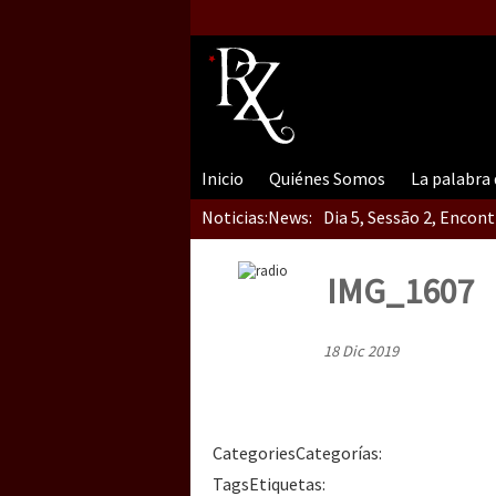
Inicio
Quiénes Somos
La palabra
Noticias:
News:
Dia 5, Sessão 2, Encon
IMG_1607
Dia 5, sessão 1, do En
18 Dic 2019
Dia 4 – Encontro “Guer
Categories
Categorías
:
Tags
Etiquetas
: