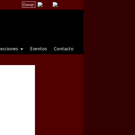
Donar
secciones
Eventos
Contacto
 a natureza sob cerco)