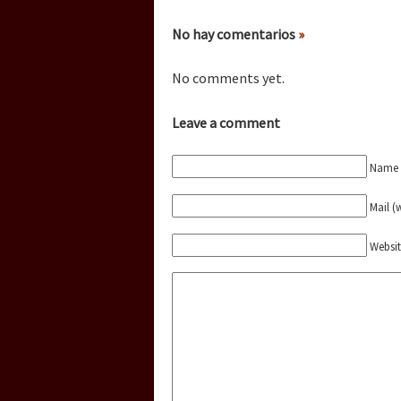
Dia 3 do Encontro “Gu
No hay comentarios
»
Dia 2 do Encontro “Gu
No comments yet.
Leave a comment
Dia 1: Encontro “Guer
Name (
Mail (
[CDMX – 20 julio] Jorna
Websi
“Sonhando a Terra do 
Se o México sabe, que 