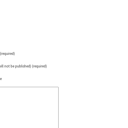
erra contra a Humanidade”
erra contra a Humanidad”
ra contra a Humanidade”
required)
will not be published) (required)
das globales por la libertad de Jesús Plácido Galindo y el alto a l
te
Bem Virá” se publica no Estado Espanhol
o mundo saiba! Nossas lutas pela memória, a justiça e a dignidade