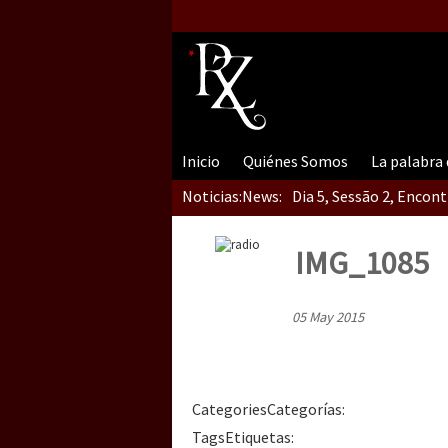
Inicio
Quiénes Somos
La palabra
Noticias:
News:
Dia 5, Sessão 2, Encon
IMG_1085
Dia 5, sessão 1, do En
05 May 2015
Dia 4 – Encontro “Guer
Categories
Categorías
:
Tags
Etiquetas
: