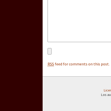
[25 abr – CDMX] Tokín p
RSS
feed for comments on this post.
Lice
Los au