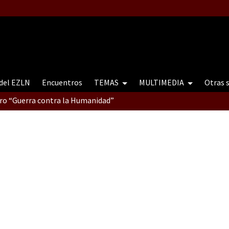
 del EZLN
Encuentros
TEMAS
MULTIMEDIA
Otras 
tro “Guerra contra la Humanidad”
contro “Guerra contra a Humanidade”(As populações e a natureza e
ra contra a Humanidade” (As populações e a natureza sob cerco)