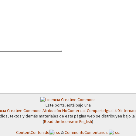
or el CNI: 30 años de Resistencia y Rebeldía
Este portal está bajo una
ncia Creative Commons Atribución-NoComercial-CompartirIgual 4.0 Internac
dios, textos y demás materiales de esta página web se distribuyen bajo la
(
Read the license in English
)
Content
Contenido
&
Comments
Comentarios
.