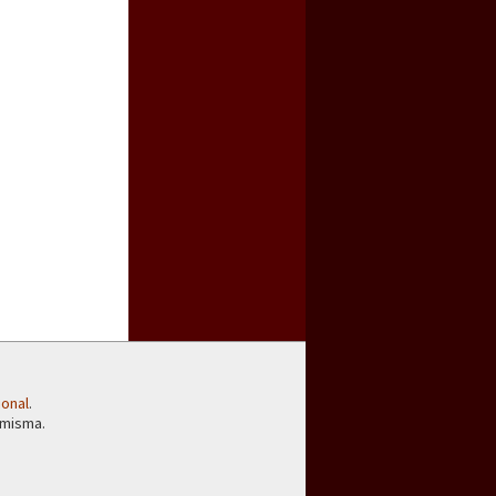
ional
.
 misma.