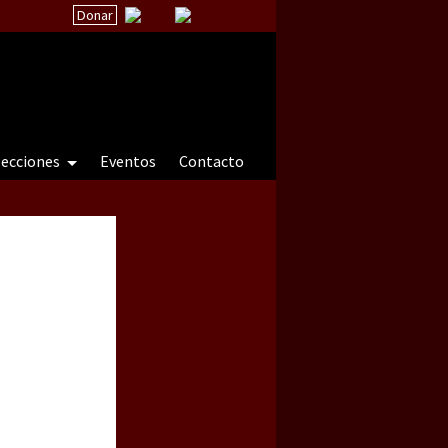
Donar
secciones
Eventos
Contacto
 a natureza sob cerco)