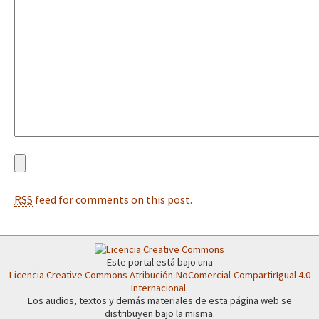
Fotorreportaje
[25 abr – CDMX] Tokín por el CNI: 30 años de Resistencia y Rebeldí
Video
Otras secciones
Semillero Guerra contra la Humanidad. (Las poblaciones y
la naturaleza bajo asedio)
Libros para descargar
Medios Libres
RSS
feed for comments on this post.
COVID-19
Eventos
Contacto
Este portal está bajo una
Licencia Creative Commons Atribución-NoComercial-CompartirIgual 4.0
Internacional
.
Los audios, textos y demás materiales de esta página web se
distribuyen bajo la misma.