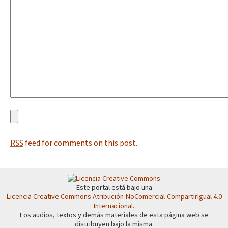
Fotorreportaje
[25 abr – CDMX] Tokín por el CNI: 30 años de Resistencia y Rebeldí
Video
Otras secciones
Semillero Guerra contra la Humanidad. (Las poblaciones y
la naturaleza bajo asedio)
Libros para descargar
Medios Libres
RSS
feed for comments on this post.
COVID-19
Eventos
Contacto
Este portal está bajo una
Licencia Creative Commons Atribución-NoComercial-CompartirIgual 4.0
Internacional
.
Los audios, textos y demás materiales de esta página web se
distribuyen bajo la misma.