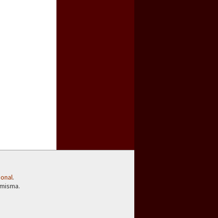
ional
.
 misma.