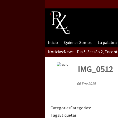
Inicio
Quiénes Somos
La palabra
Noticias:
News:
Dia 5, Sessão 2, Encon
IMG_0512
Dia 5, sessão 1, do En
06 Ene 2015
Dia 4 – Encontro “Guer
Categories
Categorías
:
Tags
Etiquetas
: