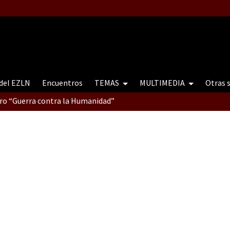
 del EZLN
Encuentros
TEMAS
MULTIMEDIA
Otras 
tro “Guerra contra la Humanidad”
contro “Guerra contra a Humanidade”(As populações e a natureza e
ra contra a Humanidade” (As populações e a natureza sob cerco)