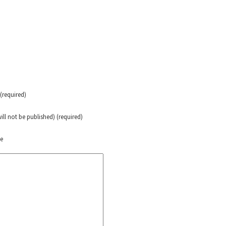
erra contra a Humanidade”
erra contra a Humanidad”
ra contra a Humanidade”
required)
will not be published) (required)
das globales por la libertad de Jesús Plácido Galindo y el alto a l
te
Bem Virá” se publica no Estado Espanhol
o mundo saiba! Nossas lutas pela memória, a justiça e a dignidade