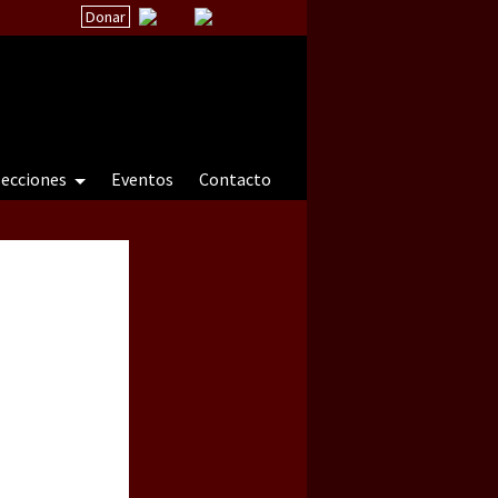
Donar
secciones
Eventos
Contacto
 a natureza sob cerco)