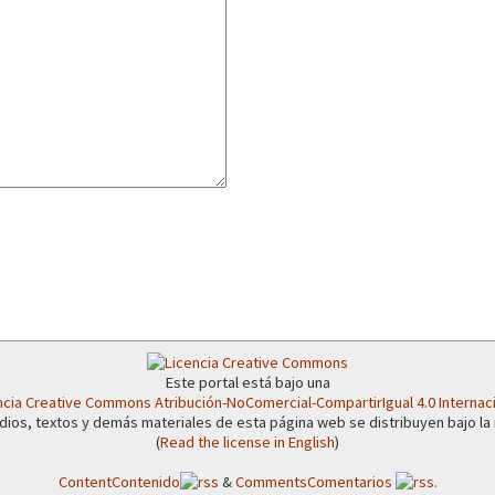
or el CNI: 30 años de Resistencia y Rebeldía
Este portal está bajo una
ncia Creative Commons Atribución-NoComercial-CompartirIgual 4.0 Internac
dios, textos y demás materiales de esta página web se distribuyen bajo la
(
Read the license in English
)
Content
Contenido
&
Comments
Comentarios
.