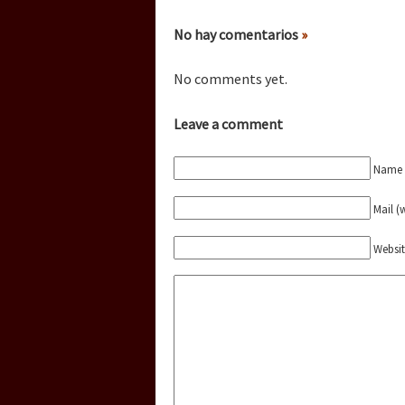
Dia 3 do Encontro “Gu
No hay comentarios
»
Dia 2 do Encontro “Gu
No comments yet.
Leave a comment
Dia 1: Encontro “Guer
Name (
Mail (
[CDMX – 20 julio] Jorna
Websi
“Sonhando a Terra do 
Se o México sabe, que 