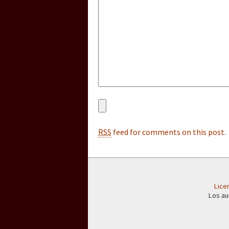
[25 abr – CDMX] Tokín p
RSS
feed for comments on this post.
Lice
Los au