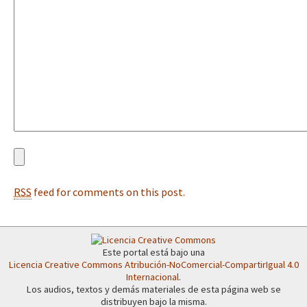
Fotorreportaje
[25 abr – CDMX] Tokín por el CNI: 30 años de Resistencia y Rebeldí
Video
Otras secciones
Semillero Guerra contra la Humanidad. (Las poblaciones y
la naturaleza bajo asedio)
Libros para descargar
Medios Libres
RSS
feed for comments on this post.
COVID-19
Eventos
Contacto
Este portal está bajo una
Licencia Creative Commons Atribución-NoComercial-CompartirIgual 4.0
Internacional
.
Los audios, textos y demás materiales de esta página web se
distribuyen bajo la misma.