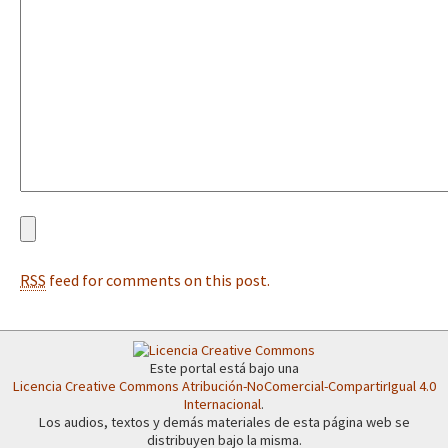
Fotorreportaje
[25 abr – CDMX] Tokín por el CNI: 30 años de Resistencia y Rebeldí
Video
Otras secciones
Semillero Guerra contra la Humanidad. (Las poblaciones y
la naturaleza bajo asedio)
Libros para descargar
Medios Libres
RSS
feed for comments on this post.
COVID-19
Eventos
Contacto
Este portal está bajo una
Licencia Creative Commons Atribución-NoComercial-CompartirIgual 4.0
Internacional
.
Los audios, textos y demás materiales de esta página web se
distribuyen bajo la misma.