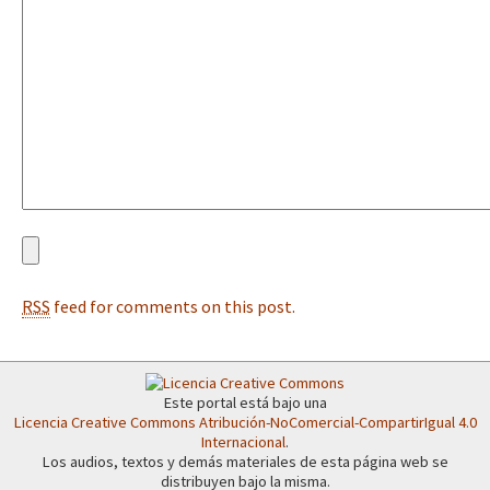
Fotorreportaje
[25 abr – CDMX] Tokín por el CNI: 30 años de Resistencia y Rebeldí
Video
Otras secciones
Semillero Guerra contra la Humanidad. (Las poblaciones y
la naturaleza bajo asedio)
Libros para descargar
Medios Libres
RSS
feed for comments on this post.
COVID-19
Eventos
Contacto
Este portal está bajo una
Licencia Creative Commons Atribución-NoComercial-CompartirIgual 4.0
Internacional
.
Los audios, textos y demás materiales de esta página web se
distribuyen bajo la misma.