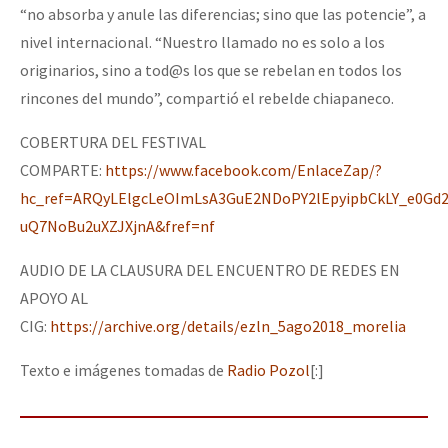
“no absorba y anule las diferencias; sino que las potencie”, a
nivel internacional. “Nuestro llamado no es solo a los
originarios, sino a tod@s los que se rebelan en todos los
rincones del mundo”, compartió el rebelde chiapaneco.
COBERTURA DEL FESTIVAL
COMPARTE:
https://www.facebook.com/EnlaceZap/?
hc_ref=ARQyLElgcLeOImLsA3GuE2NDoPY2lEpyipbCkLY_e0Gd2
uQ7NoBu2uXZJXjnA&fref=nf
AUDIO DE LA CLAUSURA DEL ENCUENTRO DE REDES EN
APOYO AL
CIG:
https://archive.org/details/ezln_5ago2018_morelia
Texto e imágenes tomadas de
Radio Pozol
[:]