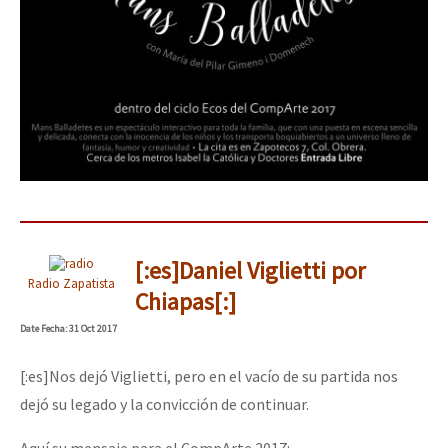
[:es]Daniel Viglietti por
Radio Zapatista
Chiapas[:]
Date
Fecha
: 31 Oct 2017
[:es]Nos dejó Viglietti, pero en el vacío de su partida nos
dejó su legado y la convicción de continuar.