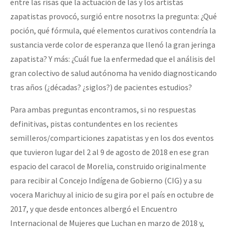
entre las risas que la actuación de las y los artistas
Fotorreportaje
zapatistas provocó, surgió entre nosotrxs la pregunta: ¿Qué
poción, qué fórmula, qué elementos curativos contendría la
Video
sustancia verde color de esperanza que llenó la gran jeringa
Otras secciones
zapatista? Y más: ¿Cuál fue la enfermedad que el análisis del
Semillero Guerra contra la Humanidad. (Las poblaciones y
gran colectivo de salud autónoma ha venido diagnosticando
la naturaleza bajo asedio)
tras años (¿décadas? ¿siglos?) de pacientes estudios?
Libros para descargar
Para ambas preguntas encontramos, si no respuestas
definitivas, pistas contundentes en los recientes
Medios Libres
semilleros/comparticiones zapatistas y en los dos eventos
COVID-19
que tuvieron lugar del 2 al 9 de agosto de 2018 en ese gran
Eventos
espacio del caracol de Morelia, construido originalmente
para recibir al Concejo Indígena de Gobierno (CIG) y a su
Contacto
vocera Marichuy al inicio de su gira por el país en octubre de
2017, y que desde entonces albergó el Encuentro
Internacional de Mujeres que Luchan en marzo de 2018 y,