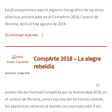
Mundo
[:es]Compartimos aquí el registro fotográfico de las artes
EZLN
plásticas presentadas en el CompArte 2018, Caracol de
Dia 1: Encontro “Guerra contra a Humanidade”
La Sexta
Morelia, del 6 al 9 de agosto de 2018.
AutonomÍa y Resistencia
(Continuar leyendo…)
[CDMX – 20 julio] Jornadas globales por la libertad de Jesús Pláci
Megaproyectos
Migración
CompArte 2018 – La alegre
Presos
Radio Zapatista
“Sonhando a Terra do Bem Virá” se publica no Estado Espanhol
rebeldía
Mujeres
Date
Fecha
: 15 Ago 2018
Niñxs
Se o México sabe, que o mundo saiba! Nossas lutas pela memória, a
El
ETIQUETAS
primer día del Festival CompArte por la Humanidad 2018, en
el caracol de Morelia, zona tzoj choj del territorio rebelde,
MULTIMEDIA
[25 abr – CDMX] Tokín por el CNI: 30 años de Resistencia y Rebeldí
lxs zapatistas salvaron al mundo con una inyección. Y así,
Audio