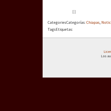
Dia 3 do Encontro “Gu
[:]
Dia 2 do Encontro “Gu
Categories
Categorías
:
Chiapas
,
Notic
Tags
Etiquetas
:
Dia 1: Encontro “Guer
Lice
Los au
[CDMX – 20 julio] Jorna
“Sonhando a Terra do 
Se o México sabe, que 