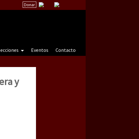
Donar
secciones
Eventos
Contacto
era y
 a natureza sob cerco)