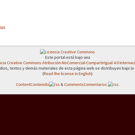
erra contra a Humanidade”
erra contra a Humanidad”
ias
ra contra a Humanidade”
Este portal está bajo una
ncia Creative Commons Atribución-NoComercial-CompartirIgual 4.0 Internac
dios, textos y demás materiales de esta página web se distribuyen bajo la
(
Read the license in English
)
das globales por la libertad de Jesús Plácido Galindo y el alto a l
Content
Contenido
&
Comments
Comentarios
.
Bem Virá” se publica no Estado Espanhol
o mundo saiba! Nossas lutas pela memória, a justiça e a dignidade