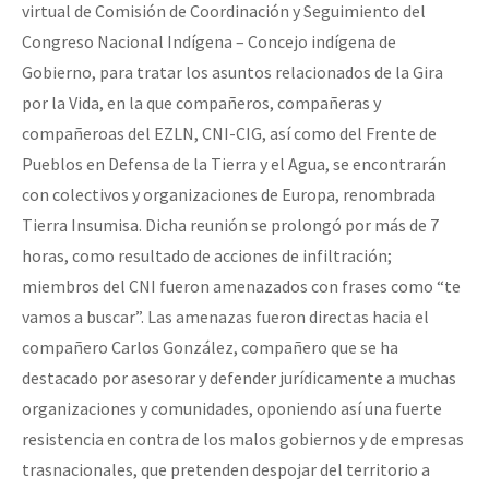
virtual de Comisión de Coordinación y Seguimiento del
Fotorreportaje
Congreso Nacional Indígena – Concejo indígena de
Video
Gobierno, para tratar los asuntos relacionados de la Gira
por la Vida, en la que compañeros, compañeras y
Otras secciones
compañeroas del EZLN, CNI-CIG, así como del Frente de
Semillero Guerra contra la Humanidad. (Las poblaciones y
Pueblos en Defensa de la Tierra y el Agua, se encontrarán
la naturaleza bajo asedio)
con colectivos y organizaciones de Europa, renombrada
Tierra Insumisa. Dicha reunión se prolongó por más de 7
Libros para descargar
horas, como resultado de acciones de infiltración;
Medios Libres
miembros del CNI fueron amenazados con frases como “te
COVID-19
vamos a buscar”. Las amenazas fueron directas hacia el
compañero Carlos González, compañero que se ha
Eventos
destacado por asesorar y defender jurídicamente a muchas
Contacto
organizaciones y comunidades, oponiendo así una fuerte
resistencia en contra de los malos gobiernos y de empresas
trasnacionales, que pretenden despojar del territorio a