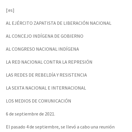
Mundo
[:es]
EZLN
AL EJÉRCITO ZAPATISTA DE LIBERACIÓN NACIONAL
Dia 1: Encontro “Guerra contra a Humanidade”
La Sexta
AL CONCEJO INDÍGENA DE GOBIERNO
AutonomÍa y Resistencia
[CDMX – 20 julio] Jornadas globales por la libertad de Jesús Pláci
AL CONGRESO NACIONAL INDÍGENA
Megaproyectos
Migración
LA RED NACIONAL CONTRA LA REPRESIÓN
Presos
“Sonhando a Terra do Bem Virá” se publica no Estado Espanhol
LAS REDES DE REBELDÍA Y RESISTENCIA
Mujeres
LA SEXTA NACIONAL E INTERNACIONAL
Niñxs
Se o México sabe, que o mundo saiba! Nossas lutas pela memória, a
LOS MEDIOS DE COMUNICACIÓN
ETIQUETAS
6 de septiembre de 2021.
MULTIMEDIA
[25 abr – CDMX] Tokín por el CNI: 30 años de Resistencia y Rebeldí
El pasado 4 de septiembre, se llevó a cabo una reunión
Audio