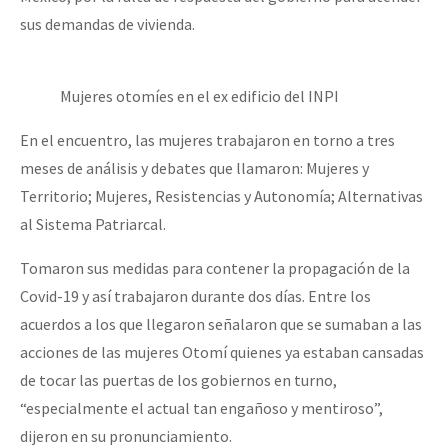
Fotorreportaje
sus demandas de vivienda.
[25 abr – CDMX] Tokín por el CNI: 30 años de Resistencia y Rebeldí
Video
Mujeres otomíes en el ex edificio del INPI
Otras secciones
Semillero Guerra contra la Humanidad. (Las poblaciones y
En el encuentro, las mujeres trabajaron en torno a tres
meses de análisis y debates que llamaron: Mujeres y
la naturaleza bajo asedio)
Territorio; Mujeres, Resistencias y Autonomía; Alternativas
Libros para descargar
al Sistema Patriarcal.
Medios Libres
Tomaron sus medidas para contener la propagación de la
COVID-19
Covid-19 y así trabajaron durante dos días. Entre los
Eventos
acuerdos a los que llegaron señalaron que se sumaban a las
acciones de las mujeres Otomí quienes ya estaban cansadas
Contacto
de tocar las puertas de los gobiernos en turno,
“especialmente el actual tan engañoso y mentiroso”,
dijeron en su pronunciamiento.