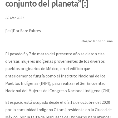
conjunto del planeta”[:]
Mundo
EZLN
08 Mar 2021
Dia 2 do Encontro “Guerra contra a Humanidad”
La Sexta
[:es]Por Sare Fabres
AutonomÍa y Resistencia
Fotos por Janda de Luna
Dia 1: Encontro “Guerra contra a Humanidade”
Megaproyectos
El pasado 6 y 7 de marzo del presente año se dieron cita
Migración
diversas mujeres indígenas provenientes de los diversos
Presos
[CDMX – 20 julio] Jornadas globales por la libertad de Jesús Pláci
pueblos originarios de México, en el edificio que
Mujeres
anteriormente fungía como el Instituto Nacional de los
Pueblos Indígenas (INPI), para realizar el 3er Encuentro
Niñxs
“Sonhando a Terra do Bem Virá” se publica no Estado Espanhol
Nacional del Mujeres del Congreso Nacional Indígena (CNI).
ETIQUETAS
El espacio está ocupado desde el día 12 de octubre del 2020
MULTIMEDIA
por la comunidad Indígena Otomí, residente en la Ciudad de
Se o México sabe, que o mundo saiba! Nossas lutas pela memória, a
Audio
México, por la falta de respuesta del gobierno para atender