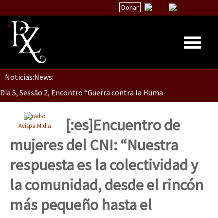
Donar
Noticias:
News:
Inicio
Dia 5, Sessão 2, Encontro “Guerra contra la Humanidad”
Quiénes Somos
La palabra del EZLN
[:es]Encuentro de
Avispa Midia
Dia 5, sessão 1, do Encontro “Guerra contra a Humanidade”(As pop
Encuentros
mujeres del CNI: “Nuestra
TEMAS
respuesta es la colectividad y
Chiapas
Dia 4 – Encontro “Guerra contra a Humanidade” (As populações e 
la comunidad, desde el rincón
México
más pequeño hasta el
Latinoamérica
Dia 3 do Encontro “Guerra contra a Humanidade”