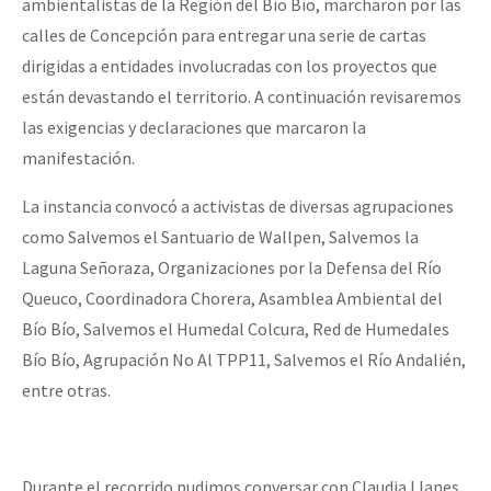
ambientalistas de la Región del Bío Bío, marcharon por las
Fotorreportaje
calles de Concepción para entregar una serie de cartas
dirigidas a entidades involucradas con los proyectos que
Video
están devastando el territorio. A continuación revisaremos
Otras secciones
las exigencias y declaraciones que marcaron la
Semillero Guerra contra la Humanidad. (Las poblaciones y
manifestación.
la naturaleza bajo asedio)
La instancia convocó a activistas de diversas agrupaciones
Libros para descargar
como Salvemos el Santuario de Wallpen, Salvemos la
Laguna Señoraza, Organizaciones por la Defensa del Río
Medios Libres
Queuco, Coordinadora Chorera, Asamblea Ambiental del
COVID-19
Bío Bío, Salvemos el Humedal Colcura, Red de Humedales
Eventos
Bío Bío, Agrupación No Al TPP11, Salvemos el Río Andalién,
entre otras.
Contacto
Durante el recorrido pudimos conversar con Claudia Llanes,