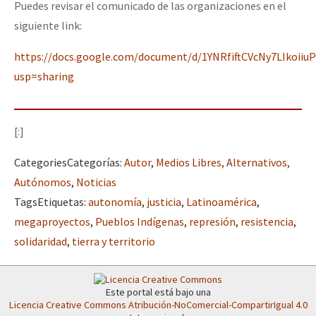
Puedes revisar el comunicado de las organizaciones en el
siguiente link:
https://docs.google.com/document/d/1YNRfiftCVcNy7LIkoii
usp=sharing
[:]
Categories
Categorías
:
Autor
,
Medios Libres, Alternativos,
Autónomos
,
Noticias
Tags
Etiquetas
:
autonomía
,
justicia
,
Latinoamérica
,
megaproyectos
,
Pueblos Indígenas
,
represión
,
resistencia
,
solidaridad
,
tierra y territorio
Este portal está bajo una
Licencia Creative Commons Atribución-NoComercial-CompartirIgual 4.0