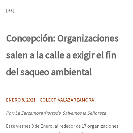
Mundo
[:es]
EZLN
La Sexta
Concepción: Organizaciones
AutonomÍa y Resistencia
Megaproyectos
salen a la calle a exigir el fin
Migración
del saqueo ambiental
Presos
Mujeres
Niñxs
ENERO 8, 2021
~
COLECTIVALAZARZAMORA
ETIQUETAS
Por: La Zarzamora/Portada
:
Salvemos la Señoraza
MULTIMEDIA
Este viernes 8 de Enero, al rededor de 17 organizaciones
Audio