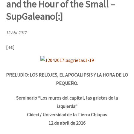
and the Hour of the Small –
Mundo
SupGaleano[:]
EZLN
Dia 1: Encontro “Guerra contra a Humanidade”
La Sexta
12 Abr 2017
AutonomÍa y Resistencia
[:es]
[CDMX – 20 julio] Jornadas globales por la libertad de Jesús Pláci
Megaproyectos
Migración
Presos
PRELUDIO: LOS RELOJES, EL APOCALIPSIS Y LA HORA DE LO
“Sonhando a Terra do Bem Virá” se publica no Estado Espanhol
PEQUEÑO.
Mujeres
Niñxs
Seminario “Los muros del capital, las grietas de la
Se o México sabe, que o mundo saiba! Nossas lutas pela memória, a
izquierda”
ETIQUETAS
Cideci / Universidad de la Tierra Chiapas
MULTIMEDIA
12 de abril de 2016
[25 abr – CDMX] Tokín por el CNI: 30 años de Resistencia y Rebeldí
Audio