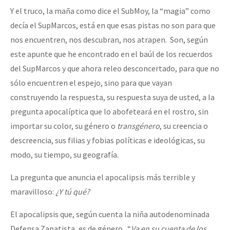
Y el truco, la maña como dice el SubMoy, la “magia” como
decía el SupMarcos, está en que esas pistas no son para que
nos encuentren, nos descubran, nos atrapen. Son, según
este apunte que he encontrado en el baúl de los recuerdos
del SupMarcos y que ahora releo desconcertado, para que no
sólo encuentren el espejo, sino para que vayan
construyendo la respuesta, su respuesta suya de usted, a la
pregunta apocalíptica que lo abofeteará en el rostro, sin
importar su color, su género o
transgénero
, su creencia o
descreencia, sus filias y fobias políticas e ideológicas, su
modo, su tiempo, su geografía.
La pregunta que anuncia el apocalipsis más terrible y
maravilloso:
¿Y tú qué?
El apocalipsis que, según cuenta la niña autodenominada
Defensa Zapatista, es de género. “
Va en su cuenta de los