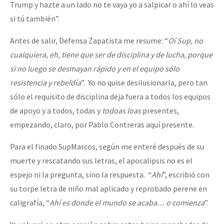
Trump y hazte a un lado no te vaya yo a salpicar o ahí lo veas
si tú también”.
Antes de salir, Defensa Zapatista me resume: “
Oí Sup, no
cualquiera, eh, tiene que ser de disciplina y de lucha, porque
si no luego se desmayan rápido y en el equipo sólo
resistencia y rebeldía
”. Yo no quise desilusionarla, pero tan
sólo el requisito de disciplina deja fuera a todos los equipos
de apoyo y a todos, todas y
todoas
loas
presentes,
empezando, claro, por Pablo Contreras aquí presente.
Para el finado SupMarcos, según me enteré después de su
muerte y rescatando sus letras, el apocalipsis no es el
espejo ni la pregunta, sino la respuesta. “
Ahí
”, escribió con
su torpe letra de niño mal aplicado y reprobado perene en
caligrafía, “
Ahí es donde el mundo se acaba… o comienza
”.