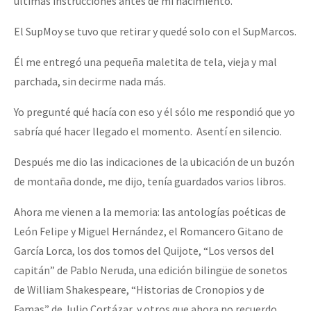
últimas instrucciones antes de mi nacimiento.
El SupMoy se tuvo que retirar y quedé solo con el SupMarcos.
Él me entregó una pequeña maletita de tela, vieja y mal
parchada, sin decirme nada más.
Yo pregunté qué hacía con eso y él sólo me respondió que yo
sabría qué hacer llegado el momento. Asentí en silencio.
Después me dio las indicaciones de la ubicación de un buzón
de montaña donde, me dijo, tenía guardados varios libros.
Ahora me vienen a la memoria: las antologías poéticas de
León Felipe y Miguel Hernández, el Romancero Gitano de
García Lorca, los dos tomos del Quijote, “Los versos del
capitán” de Pablo Neruda, una edición bilingüe de sonetos
de William Shakespeare, “Historias de Cronopios y de
Famas” de Julio Cortázar, y otros que ahora no recuerdo.