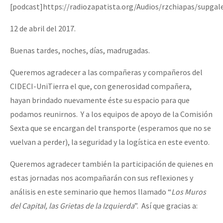
[podcast]https://radiozapatista.org/Audios/rzchiapas/supga
Fotorreportaje
12 de abril del 2017.
Video
Buenas tardes, noches, días, madrugadas.
Otras secciones
Semillero Guerra contra la Humanidad. (Las poblaciones y
Queremos agradecer a las compañeras y compañeros del
la naturaleza bajo asedio)
CIDECI-UniTierra el que, con generosidad compañera,
hayan brindado nuevamente éste su espacio para que
Libros para descargar
podamos reunirnos. Y a los equipos de apoyo de la Comisión
Medios Libres
Sexta que se encargan del transporte (esperamos que no se
COVID-19
vuelvan a perder), la seguridad y la logística en este evento.
Eventos
Queremos agradecer también la participación de quienes en
estas jornadas nos acompañarán con sus reflexiones y
Contacto
análisis en este seminario que hemos llamado “
Los Muros
del Capital, las Grietas de la Izquierda
”. Así que gracias a: