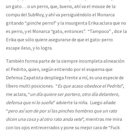
un gato… o un perro, que, bueno, ahí va el mouse de la
compu del SubMoy, y ahí va persiguiéndolo el Monarca
gritando “¡pinche perro!” y la insurgenta Erika aclara que no
es perro, y el Monarca “gato, entonces”. “Tampoco” , dice la
Erika que sólo quiere asegurarse de que el gato-perro
escape ileso, y lo logra.
También forma parte de la siempre incompleta alineación
el Pedrito, quien, según entiendo por el esquema que
Defensa Zapatista despliega frente a mí, es una especie de
líbero multi posiciones. “
Es que acaso obedece el Pedrito
”,
me aclara, “
un día quiere ser portero, otro día delantero,
defensa que ni lo sueñe
” advierte la niña. Luego añade:
“
pero así son de por sí los pinches hombres que un rato
dicen una cosa y al otro rato anda vete
”, mientras me mira
con los ojos entrecerrados y pone su mejor cara de “Fuck