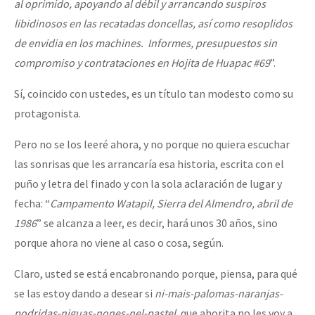
al oprimido, apoyando al débil y arrancando suspiros
libidinosos en las recatadas doncellas, así como resoplidos
de envidia en los machines. Informes, presupuestos sin
compromiso y contrataciones en Hojita de Huapac #69
”.
Sí, coincido con ustedes, es un título tan modesto como su
protagonista.
Pero no se los leeré ahora, y no porque no quiera escuchar
las sonrisas que les arrancaría esa historia, escrita con el
puño y letra del finado y con la sola aclaración de lugar y
fecha: “
Campamento Watapil, Sierra del Almendro, abril de
1986
” se alcanza a leer, es decir, hará unos 30 años, sino
porque ahora no viene al caso o cosa, según.
Claro, usted se está encabronando porque, piensa, para qué
se las estoy dando a desear si
ni-mais-palomas-naranjas-
podridas-niguas-nones-nel-pastel
, que ahorita no les voy a