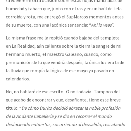
Ya volveré en otra ocasión sobre estas hojas manchadas de
humedad y tabaco que, junto con otras y en un baúl de tela
corroída y rota, me entregó el SupMarcos momentos antes
de su muerte, con una lacónica sentencia: “
Ahí lo veas
”.
La misma frase me la repitió cuando bajaba del templete
en La Realidad, aún caliente sobre la tierra la sangre de mi
hermano muerto, el maestro Galeano, cuando, como
premonición de lo que vendría después, la única luz era la de
la lluvia que rompía la lógica de ese mayo ya pasado en
calendarios.
No, no hablaré de ese escrito. O no todavía. Tampoco del
que acabo de encontrar y que, desafiante, tiene este breve
título: “
De cómo Durito decidió abrazar la noble profesión
de la Andante Caballería y se dio en recorrer el mundo
desfaciendo entuertos, socorriendo al desvalido, rescatando