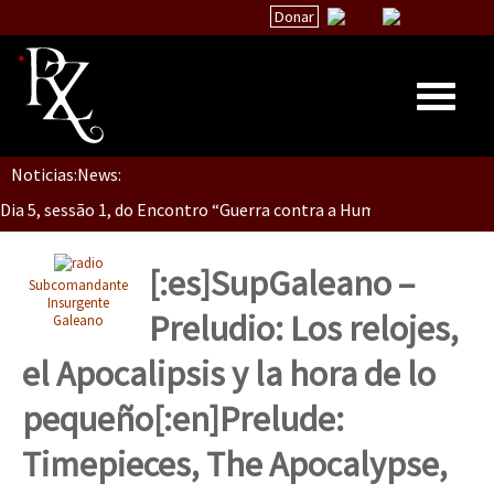
Donar
Dia 5, Sessão 2, Encontro “Guerra contra la Humanidad”
Noticias:
News:
Inicio
Dia 5, sessão 1, do Encontro “Guerra contra a Humanidade”(As pop
Quiénes Somos
La palabra del EZLN
[:es]SupGaleano –
Subcomandante
Dia 4 – Encontro “Guerra contra a Humanidade” (As populações e 
Encuentros
Insurgente
Preludio: Los relojes,
Galeano
TEMAS
el Apocalipsis y la hora de lo
Chiapas
Dia 3 do Encontro “Guerra contra a Humanidade”
pequeño[:en]Prelude:
México
Timepieces, The Apocalypse,
Latinoamérica
Dia 2 do Encontro “Guerra contra a Humanidad”