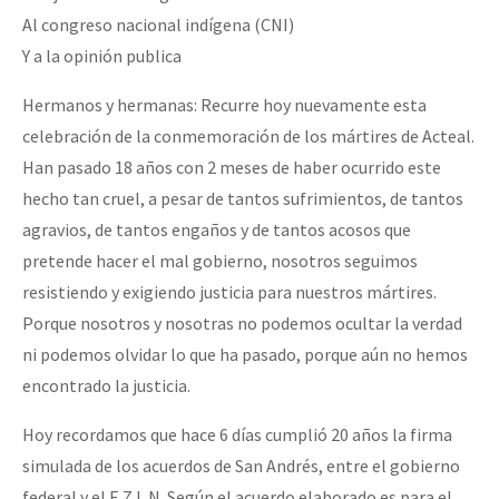
Al congreso nacional indígena (CNI)
Fotorreportaje
Y a la opinión publica
Video
Hermanos y hermanas: Recurre hoy nuevamente esta
Otras secciones
celebración de la conmemoración de los mártires de Acteal.
Semillero Guerra contra la Humanidad. (Las poblaciones y
Han pasado 18 años con 2 meses de haber ocurrido este
la naturaleza bajo asedio)
hecho tan cruel, a pesar de tantos sufrimientos, de tantos
agravios, de tantos engaños y de tantos acosos que
Libros para descargar
pretende hacer el mal gobierno, nosotros seguimos
Medios Libres
resistiendo y exigiendo justicia para nuestros mártires.
COVID-19
Porque nosotros y nosotras no podemos ocultar la verdad
ni podemos olvidar lo que ha pasado, porque aún no hemos
Eventos
encontrado la justicia.
Contacto
Hoy recordamos que hace 6 días cumplió 20 años la firma
simulada de los acuerdos de San Andrés, entre el gobierno
federal y el E.Z.L.N. Según el acuerdo elaborado es para el