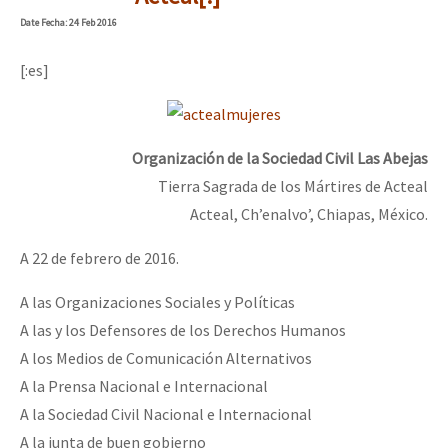
Mundo
Date
Fecha
: 24 Feb 2016
EZLN
[:es]
Dia 1: Encontro “Guerra contra a Humanidade”
La Sexta
AutonomÍa y Resistencia
Organización de la Sociedad Civil Las Abejas
[CDMX – 20 julio] Jornadas globales por la libertad de Jesús Pláci
Megaproyectos
Tierra Sagrada de los Mártires de Acteal
Migración
Acteal, Ch’enalvo’, Chiapas, México.
Presos
“Sonhando a Terra do Bem Virá” se publica no Estado Espanhol
A 22 de febrero de 2016.
Mujeres
A las Organizaciones Sociales y Políticas
Niñxs
A las y los Defensores de los Derechos Humanos
Se o México sabe, que o mundo saiba! Nossas lutas pela memória, a
ETIQUETAS
A los Medios de Comunicación Alternativos
A la Prensa Nacional e Internacional
MULTIMEDIA
A la Sociedad Civil Nacional e Internacional
[25 abr – CDMX] Tokín por el CNI: 30 años de Resistencia y Rebeldí
Audio
A la junta de buen gobierno