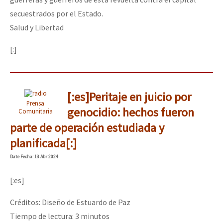
Fotorreportaje
secuestrados por el Estado.
Salud y Libertad
[25 abr – CDMX] Tokín por el CNI: 30 años de Resistencia y Rebeldí
Video
[:]
Otras secciones
Semillero Guerra contra la Humanidad. (Las poblaciones y
la naturaleza bajo asedio)
[:es]Peritaje en juicio por
Libros para descargar
Prensa
genocidio: hechos fueron
Comunitaria
Medios Libres
parte de operación estudiada y
planificada[:]
COVID-19
Date
Fecha
: 13 Abr 2024
Eventos
Contacto
[:es]
Créditos: Diseño de Estuardo de Paz
Tiempo de lectura:
3
minutos