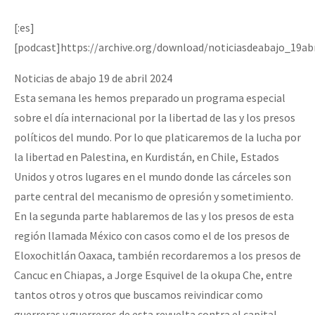
Mundo
[:es]
EZLN
[podcast]https://archive.org/download/noticiasdeabajo_19ab
Dia 2 do Encontro “Guerra contra a Humanidad”
La Sexta
Noticias de abajo 19 de abril 2024
AutonomÍa y Resistencia
Esta semana les hemos preparado un programa especial
Dia 1: Encontro “Guerra contra a Humanidade”
Megaproyectos
sobre el día internacional por la libertad de las y los presos
políticos del mundo. Por lo que platicaremos de la lucha por
Migración
la libertad en Palestina, en Kurdistán, en Chile, Estados
Presos
[CDMX – 20 julio] Jornadas globales por la libertad de Jesús Pláci
Unidos y otros lugares en el mundo donde las cárceles son
parte central del mecanismo de opresión y sometimiento.
Mujeres
En la segunda parte hablaremos de las y los presos de esta
Niñxs
región llamada México con casos como el de los presos de
“Sonhando a Terra do Bem Virá” se publica no Estado Espanhol
ETIQUETAS
Eloxochitlán Oaxaca, también recordaremos a los presos de
Cancuc en Chiapas, a Jorge Esquivel de la okupa Che, entre
MULTIMEDIA
tantos otros y otros que buscamos reivindicar como
Se o México sabe, que o mundo saiba! Nossas lutas pela memória, a
Audio
guerreras y guerreros de esta revuelta contra el capital