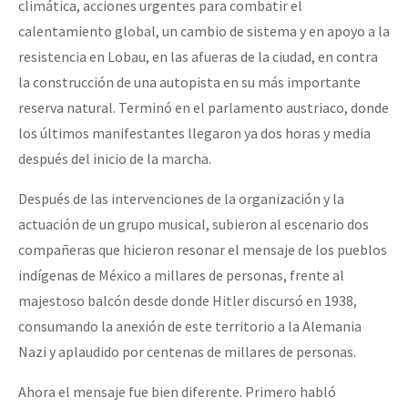
climática, acciones urgentes para combatir el
Fotorreportaje
calentamiento global, un cambio de sistema y en apoyo a la
Video
resistencia en Lobau, en las afueras de la ciudad, en contra
la construcción de una autopista en su más importante
Otras secciones
reserva natural. Terminó en el parlamento austriaco, donde
Semillero Guerra contra la Humanidad. (Las poblaciones y
los últimos manifestantes llegaron ya dos horas y media
la naturaleza bajo asedio)
después del inicio de la marcha.
Libros para descargar
Después de las intervenciones de la organización y la
Medios Libres
actuación de un grupo musical, subieron al escenario dos
compañeras que hicieron resonar el mensaje de los pueblos
COVID-19
indígenas de México a millares de personas, frente al
Eventos
majestoso balcón desde donde Hitler discursó en 1938,
consumando la anexión de este territorio a la Alemania
Contacto
Nazi y aplaudido por centenas de millares de personas.
Ahora el mensaje fue bien diferente. Primero habló