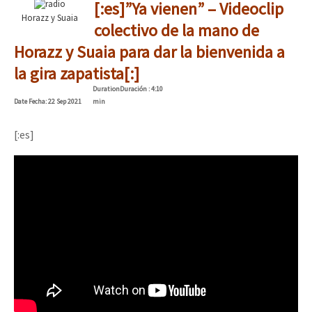
[:es]”Ya vienen” – Videoclip
Horazz y Suaia
colectivo de la mano de
Horazz y Suaia para dar la bienvenida a
la gira zapatista[:]
Duration
Duración
: 4:10
Date
Fecha
: 22 Sep 2021
min
[:es]