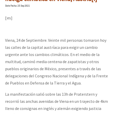
Mundo
Date
Fecha
: 25 Sep 2021
EZLN
Dia 1: Encontro “Guerra contra a Humanidade”
[:es]
La Sexta
AutonomÍa y Resistencia
[CDMX – 20 julio] Jornadas globales por la libertad de Jesús Pláci
Viena, 24 de Septiembre. Veinte mil personas tomaron hoy
Megaproyectos
las calles de la capital austríaca para exigir un cambio
Migración
urgente ante los cambios climáticos. En el medio de la
“Sonhando a Terra do Bem Virá” se publica no Estado Espanhol
multitud, caminó media centena de zapatistas y otros
Presos
pueblos originarios de México, presentes a través de las
Mujeres
delegaciones del Congreso Nacional Indígena y de la Frente
Se o México sabe, que o mundo saiba! Nossas lutas pela memória, a
Niñxs
de Pueblos en Defensa de la Tierra y el Agua.
ETIQUETAS
La manifestación salió sobre las 13h de Praterstern y
[25 abr – CDMX] Tokín por el CNI: 30 años de Resistencia y Rebeldí
MULTIMEDIA
recorrió las anchas avenidas de Viena en un trayecto de 4km
lleno de consignas en inglés y alemán exigiendo justicia
Audio