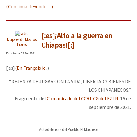
(Continuar leyendo…)
[:es]¡Alto a la guerra en
Mujeres de Medios
Chiapas![:]
Libres
Date
Fecha
: 22 Sep 2021
[:es](
En Français ici
.)
“DEJEN YA DE JUGAR CON LA VIDA, LIBERTAD Y BIENES DE
LOS CHIAPANECOS.”
Fragmento del
Comunicado del CCRI-CG del EZLN
. 19 de
septiembre de 2021.
Autodefensas del Pueblo El Machete