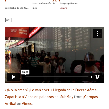
Duration
Duración
: 14
Language
Idioma
:
Date
Fecha
: 18 Sep 2021
min
Español
[:es]
«¿No la crean? ¡Lo van a ver!» Llegada de la Fuerza Aérea
Zapatista a Viena en palabras del SubMoy
from
¡Compas
Arriba!
on
Vimeo
.