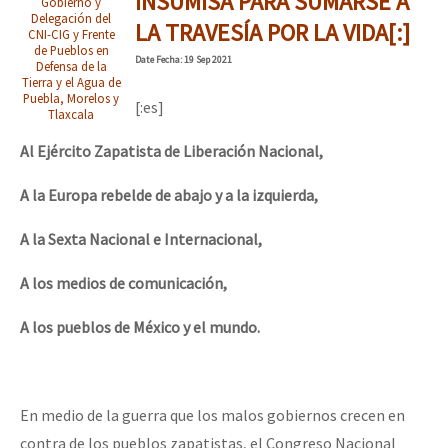
INSUMISA PARA SUMARSE A
Gobierno y
Delegación del
LA TRAVESÍA POR LA VIDA[:]
CNI-CIG y Frente
de Pueblos en
Date
Fecha
: 19 Sep 2021
Defensa de la
Tierra y el Agua de
Puebla, Morelos y
[:es]
Tlaxcala
Al Ejército Zapatista de Liberación Nacional,
A la Europa rebelde de abajo y a la izquierda,
A la Sexta Nacional e Internacional,
A los medios de comunicación,
A los pueblos de México y el mundo.
En medio de la guerra que los malos gobiernos crecen en
contra de los pueblos zapatistas, el Congreso Nacional