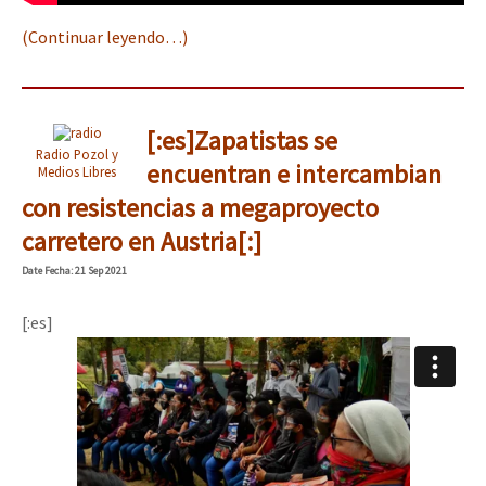
(Continuar leyendo…)
[:es]Zapatistas se
Radio Pozol y
encuentran e intercambian
Medios Libres
con resistencias a megaproyecto
carretero en Austria[:]
Date
Fecha
: 21 Sep 2021
[:es]