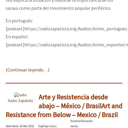
saraus como parte del movimiento popular periférico.
En portugués:
[podcast]https://radiozapatista.org/Audios/binho_portugues
En español:
[podcast]https://radiozapatista.org/Audios/binho_espanhol.
(Continuar leyendo…)
Arte y Resistencia desde
Radio Zapatista
abajo – México / Brasil
Art and
Resistance from Below – Mexico / Brazil
Duration
Duración
:
Date
Fecha
: 16 Mar 2012
Type
Tipo
:
Audio
varios