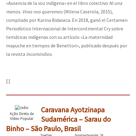
«Ausencia de la voz indígena» en el libro colectivo
Ni una
menos. Vivxs nos queremos
(Milena Caserola, 2015),
compilado por Karina Bidaseca. En 2018, ganó el Certamen
Periodístico Internacional de Intercontinental Cry sobre
temáticas indígenas con su artículo «La maternidad
mapuche en tiempos de Benetton», publicado después por
la revista
Incomindios
.
[:]
Caravana Ayotzinapa
Ação Direta de
Sudamérica – Sarau do
Vídeo Popular
Binho – São Paulo, Brasil
Type
Tipo
:
Duration
Duración
: 18