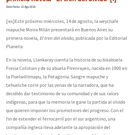
Mundo
Date
Fecha
: 10 Ago 2019
EZLN
[:es]Este próximo miércoles, 14 de agosto, la weychafe
Dia 1: Encontro “Guerra contra a Humanidade”
La Sexta
mapuche Moira Milán presentará en Buenos Aires su
primera novela,
El tren del olvido
, publicada por la Editorial
AutonomÍa y Resistencia
Planeta.
[CDMX – 20 julio] Jornadas globales por la libertad de Jesús Pláci
Megaproyectos
En la novela, Llankaray cuenta la historia de su bisabuela
Migración
Fresia Coliman y de su abuela Pirenrayen, nacida en 1900 en
Presos
“Sonhando a Terra do Bem Virá” se publica no Estado Espanhol
la Puelwillimapu, la Patagonia. Sangre mapuche y
Mujeres
tehuelche corre por las venas de la narradora, que ha
decidido dar testimonio de su comunidad y de sus raíces
Niñxs
Se o México sabe, que o mundo saiba! Nossas lutas pela memória, a
indígenas, para que la memoria le gane la partida al olvido
ETIQUETAS
que quieren imponer los promotores del progreso. Con el
fin de extender el ferrocarril por el sur argentino, una
MULTIMEDIA
[25 abr – CDMX] Tokín por el CNI: 30 años de Resistencia y Rebeldí
compañía inglesa lleva adelante la apropiación del
Audio