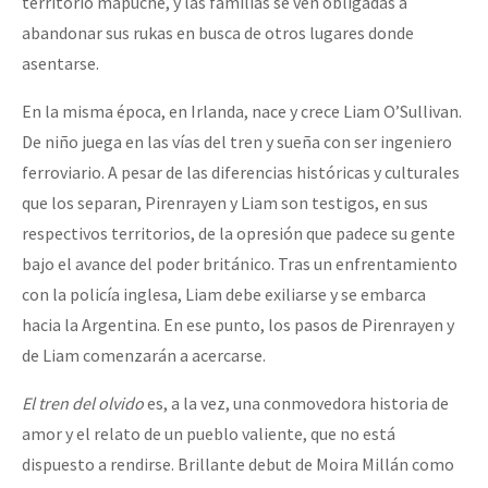
territorio mapuche, y las familias se ven obligadas a
Fotorreportaje
abandonar sus rukas en busca de otros lugares donde
asentarse.
Video
Otras secciones
En la misma época, en Irlanda, nace y crece Liam O’Sullivan.
De niño juega en las vías del tren y sueña con ser ingeniero
Semillero Guerra contra la Humanidad. (Las poblaciones y
ferroviario. A pesar de las diferencias históricas y culturales
la naturaleza bajo asedio)
que los separan, Pirenrayen y Liam son testigos, en sus
Libros para descargar
respectivos territorios, de la opresión que padece su gente
bajo el avance del poder británico. Tras un enfrentamiento
Medios Libres
con la policía inglesa, Liam debe exiliarse y se embarca
COVID-19
hacia la Argentina. En ese punto, los pasos de Pirenrayen y
Eventos
de Liam comenzarán a acercarse.
Contacto
El tren del olvido
es, a la vez, una conmovedora historia de
amor y el relato de un pueblo valiente, que no está
dispuesto a rendirse. Brillante debut de Moira Millán como