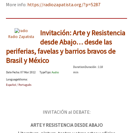
More info:
https://radiozapatista.org/?p=5287
Invitación: Arte y Resistencia
Radio Zapatista
desde Abajo… desde las
periferias, favelas y barrios bravos de
Brasil y México
Duration
Duración
: 1:10
Date
Fecha
: 07 Mar 2012
Type
Tipo
:
Audio
min
Language
Idioma
:
Español / Português
INVITACIÓN al DEBATE:
ARTE Y RESISTENCIA DESDE ABAJO