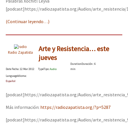
Palabras Xochitl Leyva
[podcast]https://radiozapatista.org/Audios/arte_resistencia
(Continuar leyendo…)
Arte y Resistencia… este
Radio Zapatista
jueves
Duration
Duración
: 6
Date
Fecha
: 12 Mar 2012
Type
Tipo
:
Audio
min
Language
Idioma
:
Español
[podcast]https://radiozapatista.org/Audios/arte_resistencia
Más información:
https://radiozapatista.org/?p=5287
[podcast]https://radiozapatista.org/Audios/arte_resistencia