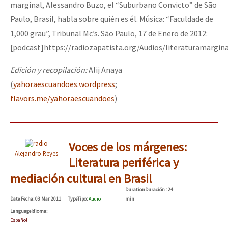
marginal, Alessandro Buzo, el “Suburbano Convicto” de São
Paulo, Brasil, habla sobre quién es él. Música: “Faculdade de
1,000 grau”, Tribunal Mc’s. São Paulo, 17 de Enero de 2012:
[podcast]https://radiozapatista.org/Audios/literaturamargi
Edición y recopilación:
Alij Anaya
(
yahoraescuandoes.wordpress
;
flavors.me/yahoraescuandoes
)
Voces de los márgenes:
Alejandro Reyes
Literatura periférica y
mediación cultural en Brasil
Duration
Duración
: 24
Date
Fecha
: 03 Mar 2011
Type
Tipo
:
Audio
min
Language
Idioma
:
Español