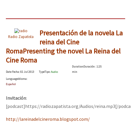
Presentación de la novela La
Radio Zapatista
reina del Cine
Roma
Presenting the novel La Reina del
Cine Roma
Duration
Duración
: 1:25
Date
Fecha
: 02 Jul 2013
Type
Tipo
:
Audio
min
Language
Idioma
:
Español
Invitación
:
[podcast]https://radiozapatista.org/Audios/reina.mp3[/podca
http://lareinadelcineroma.blogspot.com/