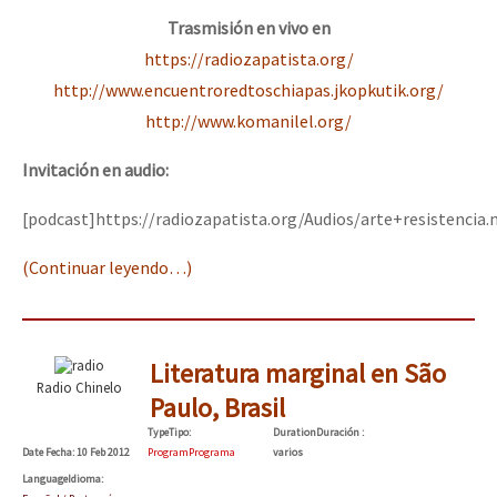
Trasmisión en vivo en
https://radiozapatista.org/
http://www.encuentroredtoschiapas.jkopkutik.org/
http://www.komanilel.org/
Invitación en audio:
[podcast]https://radiozapatista.org/Audios/arte+resistencia
(Continuar leyendo…)
Literatura marginal en São
Radio Chinelo
Paulo, Brasil
Type
Tipo
:
Duration
Duración
:
Date
Fecha
: 10 Feb 2012
Program
Programa
varios
Language
Idioma
: