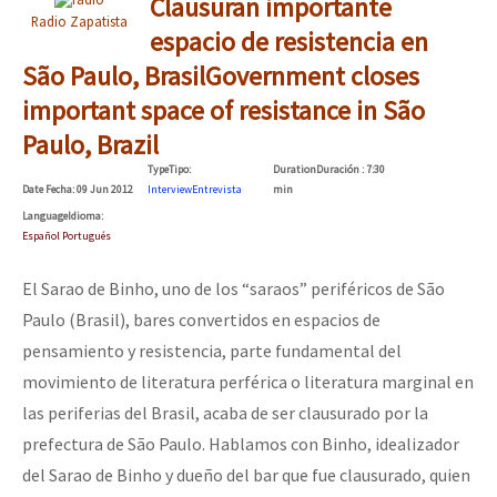
Clausuran importante
Radio Zapatista
espacio de resistencia en
São Paulo, Brasil
Government closes
important space of resistance in São
Paulo, Brazil
Type
Tipo
:
Duration
Duración
: 7:30
Date
Fecha
: 09 Jun 2012
Interview
Entrevista
min
Language
Idioma
:
Español Portugués
El Sarao de Binho, uno de los “saraos” periféricos de São
Paulo (Brasil), bares convertidos en espacios de
pensamiento y resistencia, parte fundamental del
movimiento de literatura perférica o literatura marginal en
las periferias del Brasil, acaba de ser clausurado por la
prefectura de São Paulo. Hablamos con Binho, idealizador
del Sarao de Binho y dueño del bar que fue clausurado, quien