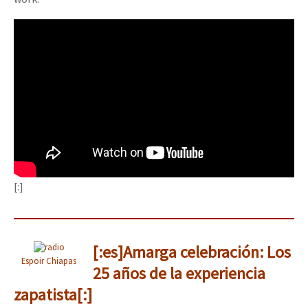
[:]
[:es]Amarga celebración: Los
Espoir Chiapas
25 años de la experiencia
zapatista[:]