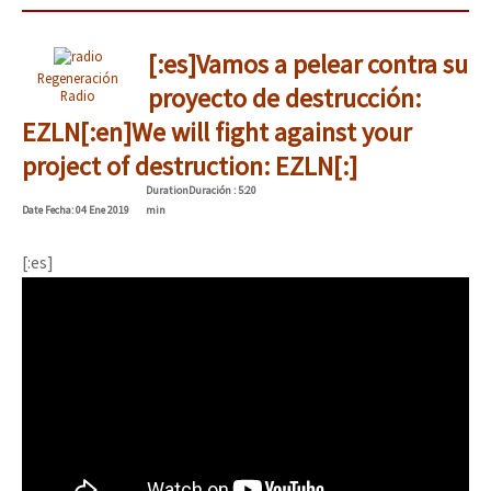
[:es]Vamos a pelear contra su
Regeneración
proyecto de destrucción:
Radio
EZLN[:en]We will fight against your
project of destruction: EZLN[:]
Duration
Duración
: 5:20
Date
Fecha
: 04 Ene 2019
min
[:es]