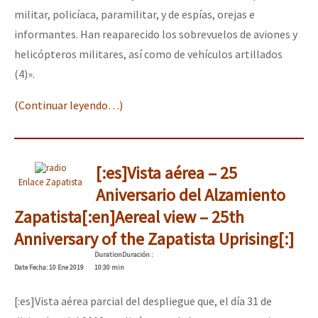
militar, policíaca, paramilitar, y de espías, orejas e
informantes. Han reaparecido los sobrevuelos de aviones y
helicópteros militares, así como de vehículos artillados
(4)».
(Continuar leyendo…)
[:es]Vista aérea – 25
Enlace Zapatista
Aniversario del Alzamiento
Zapatista[:en]Aereal view – 25th
Anniversary of the Zapatista Uprising[:]
Duration
Duración
:
Date
Fecha
: 10 Ene 2019
10:30 min
[:es]Vista aérea parcial del despliegue que, el día 31 de