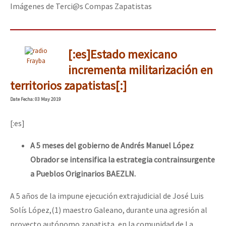
Imágenes de Terci@s Compas Zapatistas
Fotorreportaje
Video
Otras secciones
[:es]Estado mexicano
Frayba
incrementa militarización en
Semillero Guerra contra la Humanidad. (Las poblaciones y
territorios zapatistas[:]
la naturaleza bajo asedio)
Date
Fecha
: 03 May 2019
Libros para descargar
Medios Libres
[:es]
COVID-19
A 5 meses del gobierno de Andrés Manuel López
Obrador se intensifica la estrategia contrainsurgente
Eventos
a Pueblos Originarios BAEZLN.
Contacto
A 5 años de la impune ejecución extrajudicial de José Luis
Solís López,(1) maestro Galeano, durante una agresión al
proyecto autónomo zapatista, en la comunidad de La