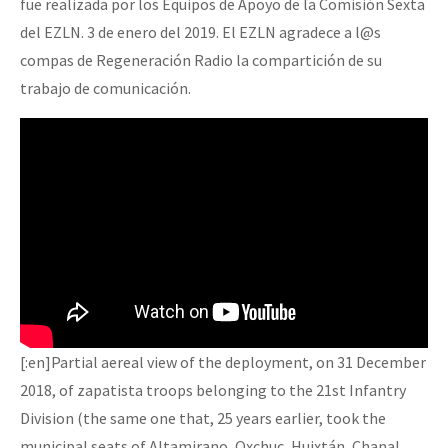
fue realizada por los Equipos de Apoyo de la Comisión Sexta
del EZLN. 3 de enero del 2019. El EZLN agradece a l@s
compas de Regeneración Radio la compartición de su
trabajo de comunicación.
[:en]Partial aereal view of the deployment, on 31 December
2018, of zapatista troops belonging to the 21st Infantry
Division (the same one that, 25 years earlier, took the
municipal seats of Altamirano, Oxchuc, Huixtán, Chanal,