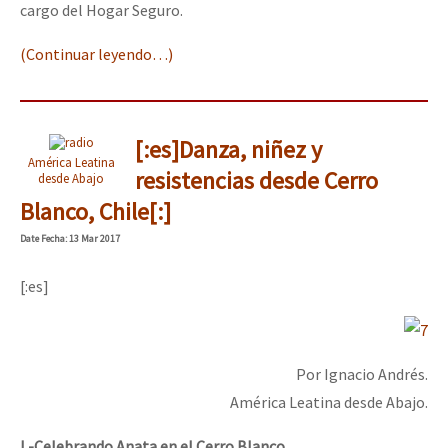
cargo del Hogar Seguro.
(Continuar leyendo…)
[:es]Danza, niñez y
América Leatina
resistencias desde Cerro
desde Abajo
Blanco, Chile[:]
Date
Fecha
: 13 Mar 2017
[:es]
Por Ignacio Andrés.
América Leatina desde Abajo.
I.-Celebrando Anata en el Cerro Blanco