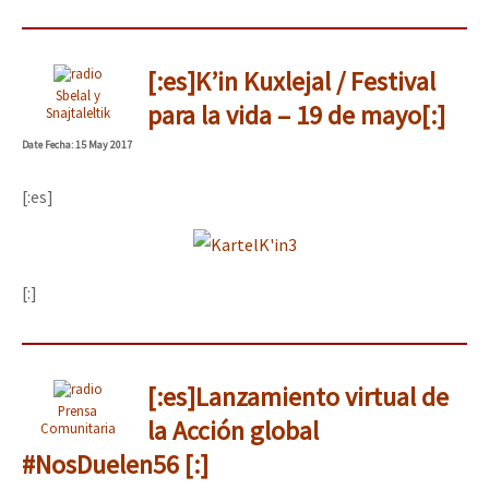
[:es]K’in Kuxlejal / Festival
Sbelal y
para la vida – 19 de mayo[:]
Snajtaleltik
Date
Fecha
: 15 May 2017
[:es]
[:]
[:es]Lanzamiento virtual de
Prensa
la Acción global
Comunitaria
#NosDuelen56 [:]