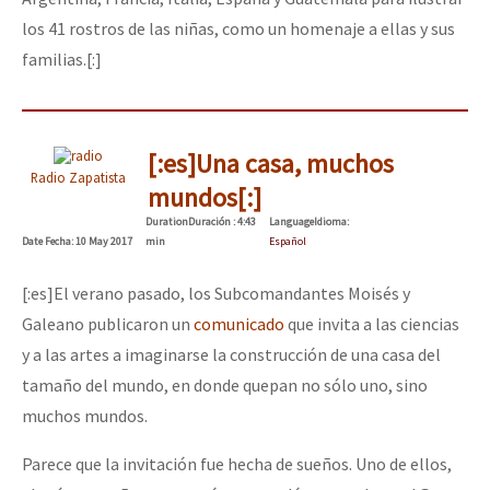
los 41 rostros de las niñas, como un homenaje a ellas y sus
familias.[:]
[:es]Una casa, muchos
Radio Zapatista
mundos[:]
Duration
Duración
: 4:43
Language
Idioma
:
Date
Fecha
: 10 May 2017
min
Español
[:es]El verano pasado, los Subcomandantes Moisés y
Galeano publicaron un
comunicado
que invita a las ciencias
y a las artes a imaginarse la construcción de una casa del
tamaño del mundo, en donde quepan no sólo uno, sino
muchos mundos.
Parece que la invitación fue hecha de sueños. Uno de ellos,