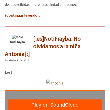
desapercibidas entre la sociedad chiapaneca.
(Continuar leyendo…)
[:es]NotiFrayba: No
NotiFrayba
olvidamos a la niña
Antonia[:]
Date
Fecha
: 31 Oct 2017
[:es]