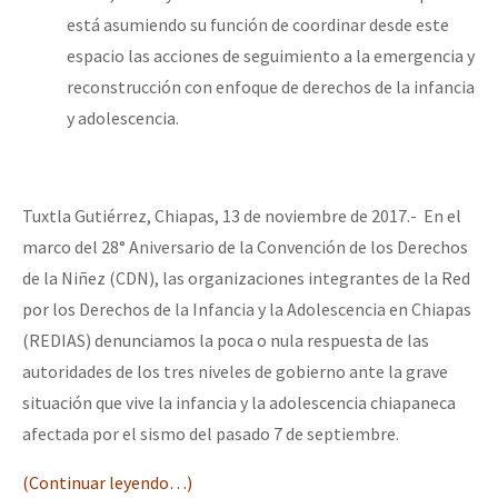
está asumiendo su función de coordinar desde este
Fotorreportaje
espacio las acciones de seguimiento a la emergencia y
Video
reconstrucción con enfoque de derechos de la infancia
Otras secciones
y adolescencia.
Semillero Guerra contra la Humanidad. (Las poblaciones y
la naturaleza bajo asedio)
Tuxtla Gutiérrez, Chiapas, 13 de noviembre de 2017.- En el
Libros para descargar
marco del 28° Aniversario de la Convención de los Derechos
Medios Libres
de la Niñez (CDN), las organizaciones integrantes de la Red
por los Derechos de la Infancia y la Adolescencia en Chiapas
COVID-19
(REDIAS) denunciamos la poca o nula respuesta de las
Eventos
autoridades de los tres niveles de gobierno ante la grave
Contacto
situación que vive la infancia y la adolescencia chiapaneca
afectada por el sismo del pasado 7 de septiembre.
(Continuar leyendo…)