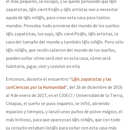
el más pequeño, se escapó, y se quedó pensando que l@s
zapatistas, l@s cientific@s y l@s artistas van a necesitar
ayuda de l@s niñ@s, para crear esta casa para tantos
mundos. Pensaba: todo proviene del mundo de los sueños:
l@s zapatistas, los sups, l@s científic@s, l@s artistas, la
casa del tamaño del mundo y también l@s niñ@s. Pero sólo
l@s niñ@s, que recién salieron del mundo de los sueños,
pueden soñar cómo será vivir en esta casa, cómo será
habitarla, jugar, vivir y convivir en ella.
Entonces, durante el encuentro “
L@s zapatistas y las
conCiencias por la Humanidad
“, del 26 de diciembre de 2016
al 4 de enero de 2017, en el CIDECI / Universidad de la Tierra,
Chiapas, el sueño se puso inquieto, se infló, abriendo
espacios y tiempos, y lanzó unos puños de polvo mágico, el
más brilloso, para que aparezcan l@s niñ@s, que con todo
su corazón estaban list@s para soñar con esta casa más