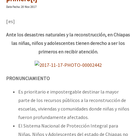
Mundo
Date
Fecha
: 20 Nov 2017
EZLN
[:es]
Dia 1: Encontro “Guerra contra a Humanidade”
La Sexta
Ante los desastres naturales y la reconstrucción, en Chiapas
AutonomÍa y Resistencia
las niñas, niños y adolescentes tienen derecho a ser los
[CDMX – 20 julio] Jornadas globales por la libertad de Jesús Pláci
Megaproyectos
primeros en recibir atención.
Migración
Presos
“Sonhando a Terra do Bem Virá” se publica no Estado Espanhol
PRONUNCIAMIENTO
Mujeres
Es prioritario e impostergable destinar la mayor
Niñxs
parte de los recursos públicos a la reconstrucción de
Se o México sabe, que o mundo saiba! Nossas lutas pela memória, a
ETIQUETAS
escuelas, viviendas y comunidades donde niñas y niños
fueron profundamente afectados.
MULTIMEDIA
El Sistema Nacional de Protección Integral para
[25 abr – CDMX] Tokín por el CNI: 30 años de Resistencia y Rebeldí
Audio
Niñas, Niños y Adolescentes del estado de Chiapas no