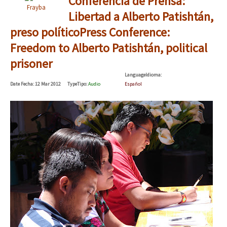
Conferencia de Prensa:
Frayba
Libertad a Alberto Patishtán,
preso político
Press Conference:
Freedom to Alberto Patishtán, political
prisoner
Language
Idioma
:
Date
Fecha
: 12 Mar 2012
Type
Tipo
:
Audio
Español