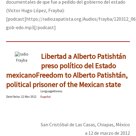
documentales de que fue a pedido del gobierno del estado
(Victor Hugo López, Frayba):
[podcast]https://radiozapatista.org/Audios/frayba/120312_0
gob-edo.mp3[/podcast]
Libertad a Alberto Patishtán
Frayba
preso político del Estado
mexicano
Freedom to Alberto Patishtán,
political prisoner of the Mexican state
Language
Idioma
:
Date
Fecha
: 12 Mar 2012
Español
San Cristóbal de Las Casas, Chiapas, México
a 12 de marzo de 2012