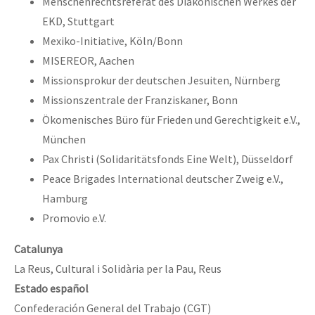
Menschenrechtsreferat des Diakonischen Werkes der
EKD, Stuttgart
Mexiko-Initiative, Köln/Bonn
MISEREOR, Aachen
Missionsprokur der deutschen Jesuiten, Nürnberg
Missionszentrale der Franziskaner, Bonn
Ökomenisches Büro für Frieden und Gerechtigkeit e.V.,
München
Pax Christi (Solidaritätsfonds Eine Welt), Düsseldorf
Peace Brigades International deutscher Zweig e.V.,
Hamburg
Promovio e.V.
Catalunya
La Reus, Cultural i Solidària per la Pau, Reus
Estado
español
Confederación General del Trabajo (CGT)