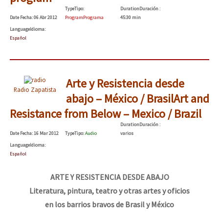
Mundo
Type
Tipo
:
Duration
Duración
:
Date
Fecha
: 06 Abr 2012
Program
Programa
45:30 min
EZLN
Language
Idioma
:
Español
La Sexta
AutonomÍa y Resistencia
Arte y Resistencia desde
Megaproyectos
Radio Zapatista
abajo – México / Brasil
Art and
Migración
Resistance from Below – Mexico / Brazil
Presos
Duration
Duración
:
Date
Fecha
: 16 Mar 2012
Type
Tipo
:
Audio
varios
Mujeres
Language
Idioma
:
Español
Niñxs
ETIQUETAS
ARTE Y RESISTENCIA DESDE ABAJO
Literatura, pintura, teatro y otras artes y oficios
MULTIMEDIA
en los barrios bravos de Brasil y México
Audio