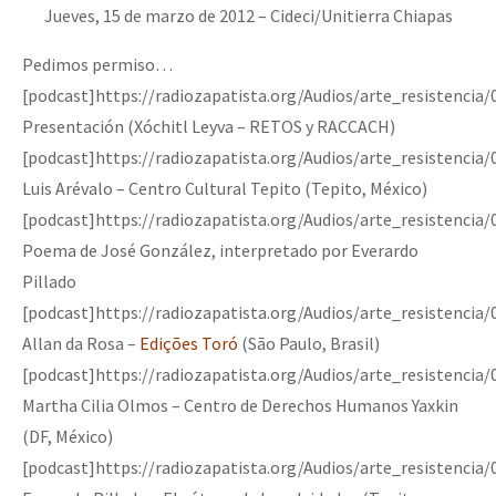
Jueves, 15 de marzo de 2012 – Cideci/Unitierra Chiapas
Fotorreportaje
Pedimos permiso…
Video
[podcast]https://radiozapatista.org/Audios/arte_resistenci
Otras secciones
Presentación (Xóchitl Leyva – RETOS y RACCACH)
Semillero Guerra contra la Humanidad. (Las poblaciones y
[podcast]https://radiozapatista.org/Audios/arte_resistencia
la naturaleza bajo asedio)
Luis Arévalo – Centro Cultural Tepito (Tepito, México)
[podcast]https://radiozapatista.org/Audios/arte_resistencia
Libros para descargar
Poema de José González, interpretado por Everardo
Medios Libres
Pillado
[podcast]https://radiozapatista.org/Audios/arte_resistenci
COVID-19
Allan da Rosa –
Edições Toró
(São Paulo, Brasil)
Eventos
[podcast]https://radiozapatista.org/Audios/arte_resistencia
Contacto
Martha Cilia Olmos – Centro de Derechos Humanos Yaxkin
(DF, México)
[podcast]https://radiozapatista.org/Audios/arte_resistencia