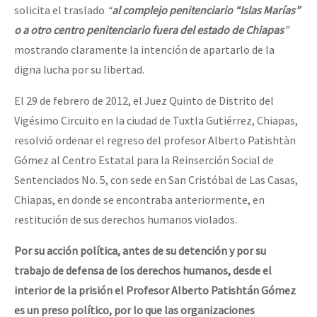
solicita el traslado
“
al
complejo
penitenciario
“
Islas
Marías
”
o
a
otro
centro
penitenciario
fuera
del
estado
de
Chiapas
”
mostrando claramente la intención de apartarlo de la
digna lucha por su libertad.
El 29 de febrero de 2012, el Juez Quinto de Distrito del
Vigésimo Circuito en la ciudad de Tuxtla Gutiérrez, Chiapas,
resolvió ordenar el regreso del profesor Alberto Patishtàn
Gómez al Centro Estatal para la Reinserción Social de
Sentenciados No. 5, con sede en San Cristóbal de Las Casas,
Chiapas, en donde se encontraba anteriormente, en
restitución de sus derechos humanos violados.
Por
su
acción
política,
antes
de
su
detención
y
por
su
trabajo
de
defensa
de
los
derechos
humanos,
desde
el
interior
de
la
prisión
el
Profesor
Alberto
Patishtán
Gómez
es
un
preso
político,
por
lo
que
las
organizaciones