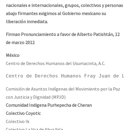
nacionales
e
internacionales,
grupos,
colectivos
y
personas
abajo
firmantes
exigimos
al
Gobierno
mexicano
su
liberación
inmediata.
Firman
Pronunciamiento
a
favor
de
Alberto
Patishtán,
12
de
marzo
2012
México
Centro de Derechos Humanos del Usumacinta, A.C.
Centro de Derechos Humanos Fray Juan de La
Comisión de Asuntos Indígenas del Movimiento por la Paz
con Justicia y Dignidad (MPJD)
Comunidad
Indigena
Purhepecha
de
Cheran
Colectivo
Coyotic
Colectivo Ik
Colectivo La Voz de Abya Yala