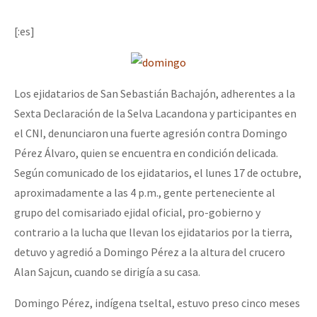
Mundo
[:es]
EZLN
Dia 1: Encontro “Guerra contra a Humanidade”
La Sexta
AutonomÍa y Resistencia
Los ejidatarios de San Sebastián Bachajón, adherentes a la
Sexta Declaración de la Selva Lacandona y participantes en
[CDMX – 20 julio] Jornadas globales por la libertad de Jesús Pláci
Megaproyectos
el CNI, denunciaron una fuerte agresión contra Domingo
Migración
Pérez Álvaro, quien se encuentra en condición delicada.
Presos
Según comunicado de los ejidatarios, el lunes 17 de octubre,
“Sonhando a Terra do Bem Virá” se publica no Estado Espanhol
aproximadamente a las 4 p.m., gente perteneciente al
Mujeres
grupo del comisariado ejidal oficial, pro-gobierno y
Niñxs
contrario a la lucha que llevan los ejidatarios por la tierra,
Se o México sabe, que o mundo saiba! Nossas lutas pela memória, a
detuvo y agredió a Domingo Pérez a la altura del crucero
ETIQUETAS
Alan Sajcun, cuando se dirigía a su casa.
MULTIMEDIA
[25 abr – CDMX] Tokín por el CNI: 30 años de Resistencia y Rebeldí
Domingo Pérez, indígena tseltal, estuvo preso cinco meses
Audio