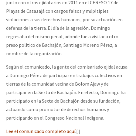
junto con otros ejidatarios en 2011 en el CERESO 17 de
Fotorreportaje
Playas de Catazajá con cargos falsos y múpltiples
Video
violaciones a sus derechos humanos, por su actuación en
defensa de la tierra. El día de la agresión, Domingo
Otras secciones
regresaba del mismo penal, adonde fue a visitar a otro
Semillero Guerra contra la Humanidad. (Las poblaciones y
preso político de Bachajón, Santiago Moreno Pérez, a
la naturaleza bajo asedio)
nombre de la organización.
Libros para descargar
Según el comunicado, la gente del comisariado ejidal acusa
Medios Libres
a Domingo Pérez de participar en trabajos colectivos en
tierras de la comunidad vecina de Bolom Ajaw y de
COVID-19
participar en la Sexta de Bachajón. En efecto, Domingo ha
Eventos
participado en la Sexta de Bachajón desde su fundación,
actuando como promotor de derechos humanos y
Contacto
participando en el Congreso Nacional Indígena.
Lee el comunicado completo aquí
.[:]