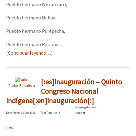
Pueblo hermano Wirrarikarri,
Pueblo hermano Nahua,
Pueblo hermano Purépecha,
Pueblo hermano Raramuri,
(Continuar leyendo…)
[:es]Inauguración – Quinto
Radio Zapatista
Congreso Nacional
Indígena[:en]Inauguración[:]
Language
Idioma
:
Date
Fecha
: 11 Oct 2016
Type
Tipo
:
Audio
Español
[:es]