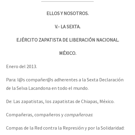
Mundo
ELLOS Y NOSOTROS.
EZLN
Dia 1: Encontro “Guerra contra a Humanidade”
V.- LA SEXTA.
La Sexta
AutonomÍa y Resistencia
EJÉRCITO ZAPATISTA DE LIBERACIÓN NACIONAL.
[CDMX – 20 julio] Jornadas globales por la libertad de Jesús Pláci
Megaproyectos
MÉXICO.
Migración
Enero del 2013.
Presos
“Sonhando a Terra do Bem Virá” se publica no Estado Espanhol
Para: l@s compañer@s adherentes a la Sexta Declaración
Mujeres
de la Selva Lacandona en todo el mundo.
Niñxs
Se o México sabe, que o mundo saiba! Nossas lutas pela memória, a
De: Las zapatistas, los zapatistas de Chiapas, México.
ETIQUETAS
Compañeras, compañeros y
compañeroas
:
MULTIMEDIA
[25 abr – CDMX] Tokín por el CNI: 30 años de Resistencia y Rebeldí
Compas de la Red contra la Represión y por la Solidaridad:
Audio