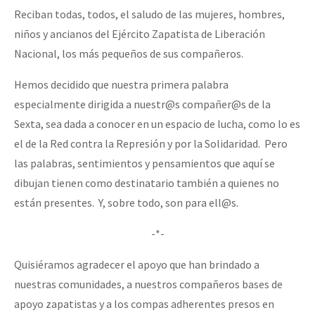
Reciban todas, todos, el saludo de las mujeres, hombres,
Fotorreportaje
niños y ancianos del Ejército Zapatista de Liberación
Video
Nacional, los más pequeños de sus compañeros.
Otras secciones
Hemos decidido que nuestra primera palabra
Semillero Guerra contra la Humanidad. (Las poblaciones y
especialmente dirigida a nuestr@s compañer@s de la
la naturaleza bajo asedio)
Sexta, sea dada a conocer en un espacio de lucha, como lo es
el de la Red contra la Represión y por la Solidaridad. Pero
Libros para descargar
las palabras, sentimientos y pensamientos que aquí se
Medios Libres
dibujan tienen como destinatario también a quienes no
COVID-19
están presentes. Y, sobre todo, son para ell@s.
Eventos
-*-
Contacto
Quisiéramos agradecer el apoyo que han brindado a
nuestras comunidades, a nuestros compañeros bases de
apoyo zapatistas y a los compas adherentes presos en