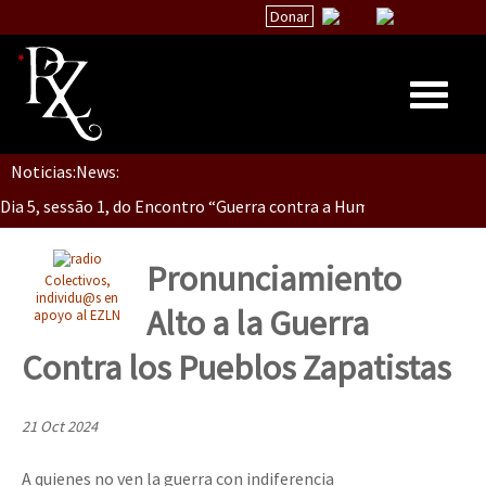
Donar
Dia 5, Sessão 2, Encontro “Guerra contra la Humanidad”
Noticias:
News:
Inicio
Dia 5, sessão 1, do Encontro “Guerra contra a Humanidade”(As pop
Quiénes Somos
La palabra del EZLN
Pronunciamiento
Colectivos,
Dia 4 – Encontro “Guerra contra a Humanidade” (As populações e 
Encuentros
individu@s en
Alto a la Guerra
apoyo al EZLN
TEMAS
Contra los Pueblos Zapatistas
Chiapas
Dia 3 do Encontro “Guerra contra a Humanidade”
México
21 Oct 2024
Latinoamérica
A quienes no ven la guerra con indiferencia
Dia 2 do Encontro “Guerra contra a Humanidad”