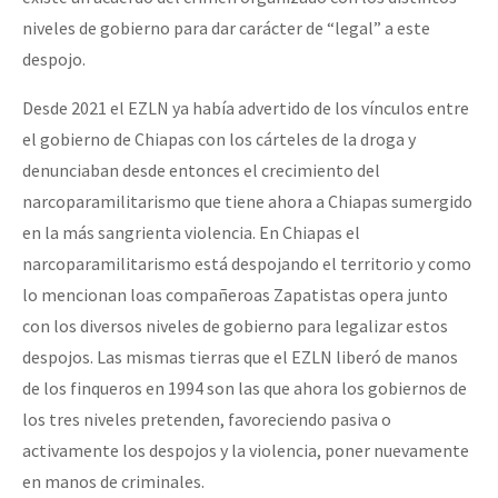
Fotorreportaje
niveles de gobierno para dar carácter de “legal” a este
despojo.
Video
Desde 2021 el EZLN ya había advertido de los vínculos entre
Otras secciones
el gobierno de Chiapas con los cárteles de la droga y
Semillero Guerra contra la Humanidad. (Las poblaciones y
denunciaban desde entonces el crecimiento del
la naturaleza bajo asedio)
narcoparamilitarismo que tiene ahora a Chiapas sumergido
Libros para descargar
en la más sangrienta violencia. En Chiapas el
narcoparamilitarismo está despojando el territorio y como
Medios Libres
lo mencionan loas compañeroas Zapatistas opera junto
COVID-19
con los diversos niveles de gobierno para legalizar estos
despojos. Las mismas tierras que el EZLN liberó de manos
Eventos
de los finqueros en 1994 son las que ahora los gobiernos de
Contacto
los tres niveles pretenden, favoreciendo pasiva o
activamente los despojos y la violencia, poner nuevamente
en manos de criminales.