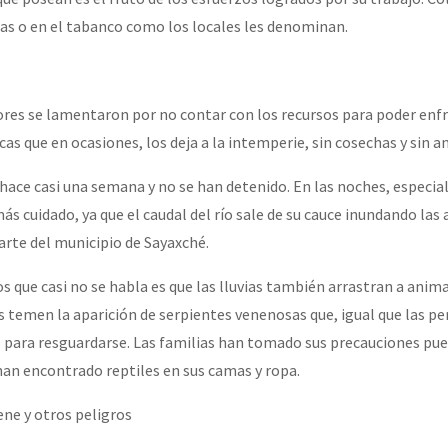
gas o en el tabanco como los locales les denominan.
or el CNI: 30 años de Resistencia y Rebeldía
ores se lamentaron por no contar con los recursos para poder enf
as que en ocasiones, los deja a la intemperie, sin cosechas y sin a
hace casi una semana y no se han detenido. En las noches, especia
s cuidado, ya que el caudal del río sale de su cauce inundando las 
rte del municipio de Sayaxché.
os que casi no se habla es que las lluvias también arrastran a anim
s temen la aparición de serpientes venenosas que, igual que las pe
 para resguardarse. Las familias han tomado sus precauciones pue
han encontrado reptiles en sus camas y ropa.
iene y otros peligros