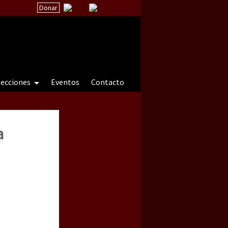
Donar
secciones
Eventos
Contacto
a
 a natureza sob cerco)