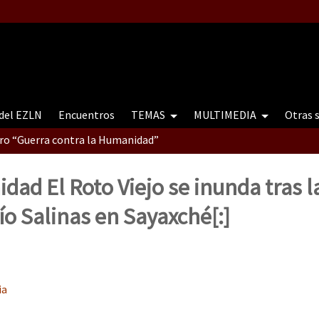
 del EZLN
Encuentros
TEMAS
MULTIMEDIA
Otras 
tro “Guerra contra la Humanidad”
dad El Roto Viejo se inunda tras l
contro “Guerra contra a Humanidade”(As populações e a natureza e
ío Salinas en Sayaxché[:]
ra contra a Humanidade” (As populações e a natureza sob cerco)
ia