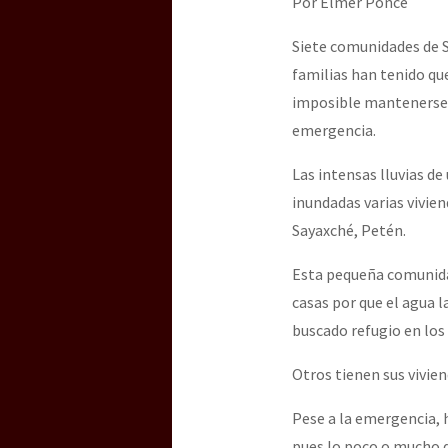
Por Elmer Ponce
Dia 3 do Encontro “Gu
Siete comunidades de Sa
familias han tenido que
Dia 2 do Encontro “Gu
imposible mantenerse e
emergencia.
Dia 1: Encontro “Guer
Las intensas lluvias de
inundadas varias vivien
Sayaxché, Petén.
[CDMX – 20 julio] Jorna
Esta pequeña comunidad
casas por que el agua 
buscado refugio en los 
“Sonhando a Terra do 
Otros tienen sus vivien
Pese a la emergencia, 
Se o México sabe, que 
pues lo poco o mucho q