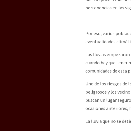
pertenencias en las vi
[25 abr – CDMX] Tokín p
Por eso, varios poblad
eventualidades climátic
Las lluvias empezaron 
cuando hay que tener má
comunidades de esta pa
Uno de los riesgos de l
peligrosos y los vecino
buscan un lugar seguro
ocasiones anteriores, 
La lluvia que no se det