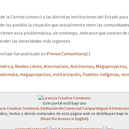
 de la Conred convocó a las distintas instituciones del Estado para
 de los posible la situación que actualmente viven las comunidades
tienen esta problemática, sin embargo, indicaron que carecen de 
nder las necesidades más urgentes.
portaje fue publicado en
Prensa Comunitaria
[:]
mérica
,
Medios Libres, Alternativos, Autónomos
,
Megaproyectos
,
uatemala
,
megaproyectos
,
militarización
,
Pueblos Indígenas
,
resi
Este portal está bajo una
ncia Creative Commons Atribución-NoComercial-CompartirIgual 4.0 Internac
dios, textos y demás materiales de esta página web se distribuyen bajo la
(
Read the license in English
)
Content
Contenido
&
Comments
Comentarios
.