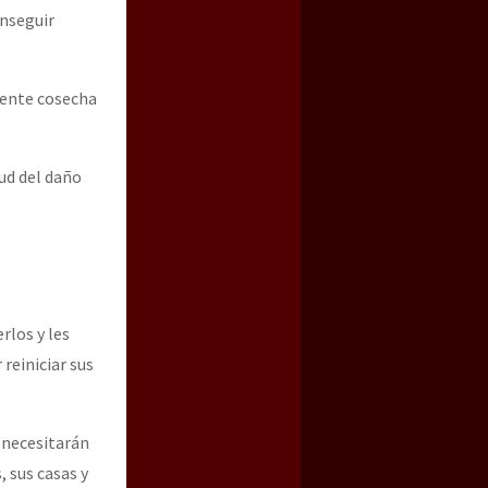
onseguir
uiente cosecha
tud del daño
rlos y les
reiniciar sus
, necesitarán
 sus casas y