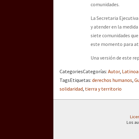
comunidades.
La Secretaria Ejecutiva
y atender en la medida
siete comunidades que 
este momento para ate
Una versión de este re
Categories
Categorías
:
Autor
,
Latinoa
Tags
Etiquetas
:
derechos humanos
,
G
solidaridad
,
tierra y territorio
Lice
Los au