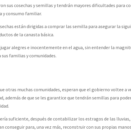
eron sus cosechas y semillas y tendrán mayores dificultades para c
a y consumo familiar.
osechas están dirigidas a comprar las semilla para asegurar la sig
ductos de la canasta básica.
os jugar alegres e inocentemente en el agua, sin entender la magni
 a sus familias y comunidades.
 que otras muchas comunidades, esperan que el gobierno voltee a ve
d, además de que se les garantice que tendrán semillas para poder 
idad.
ría suficiente, después de contabilizar los estragos de las lluvias
an conseguir para, una vez más, reconstruir con sus propias manos,