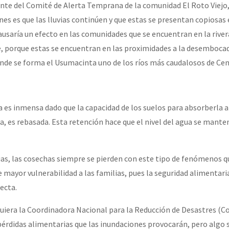
ente del Comité de Alerta Temprana de la comunidad El Roto Viejo,
es es que las lluvias continúen y que estas se presentan copiosas 
ausaría un efecto en las comunidades que se encuentran en la rivera
, porque estas se encuentran en las proximidades a la desembocad
donde se forma el Usumacinta uno de los ríos más caudalosos de Ce
 es inmensa dado que la capacidad de los suelos para absorberla 
ta, es rebasada. Esta retención hace que el nivel del agua se mante
ias, las cosechas siempre se pierden con este tipo de fenómenos q
 mayor vulnerabilidad a las familias, pues la seguridad alimentaria
ecta.
uiera la Coordinadora Nacional para la Reducción de Desastres (C
pérdidas alimentarias que las inundaciones provocarán, pero algo s