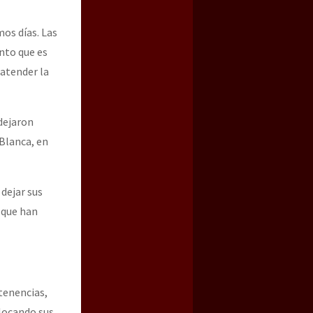
mos días. Las
anto que es
 atender la
 dejaron
 Blanca, en
a guerra contra el CIPOG-EZ
dejar sus
 que han
tenencias,
olocando sus