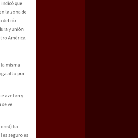
 indicó que
en la zona de
 del río
ura y unión
ntro América.
a la misma
nga alto por
ue azotan y
 se ve
onred) ha
í es seguro es