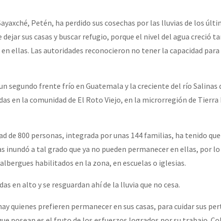
erra contra a Humanidade”
yaxché, Petén, ha perdido sus cosechas por las lluvias de los últi
 dejar sus casas y buscar refugio, porque el nivel del agua creció t
erra contra a Humanidad”
n ellas. Las autoridades reconocieron no tener la capacidad para
ra contra a Humanidade”
 un segundo frente frío en Guatemala y la creciente del río Salinas
das en la comunidad de El Roto Viejo, en la microrregión de Tierra
das globales por la libertad de Jesús Plácido Galindo y el alto a l
 de 800 personas, integrada por unas 144 familias, ha tenido que 
las inundó a tal grado que ya no pueden permanecer en ellas, por lo
albergues habilitados en la zona, en escuelas o iglesias.
Bem Virá” se publica no Estado Espanhol
das en alto y se resguardan ahí de la lluvia que no cesa.
hay quienes prefieren permanecer en sus casas, para cuidar sus per
o mundo saiba! Nossas lutas pela memória, a justiça e a dignidade
ue posean es el fruto de los esfuerzos logrados por su trabajo. C