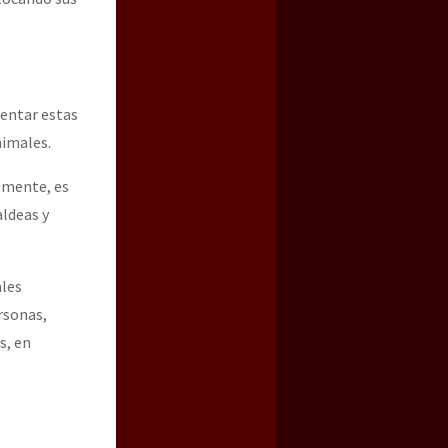
rentar estas
nimales.
lmente, es
aldeas y
ales
rsonas,
s, en