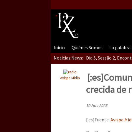
Inicio
Quiénes Somos
La palabra
Noticias:
News:
Dia 5, Sessão 2, Encon
[:es]Comuni
Avispa Midia
Dia 5, sessão 1, do En
crecida de r
10 Nov 2023
Dia 4 – Encontro “Guer
[:es]Fuente:
Avispa Mid