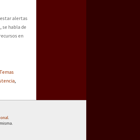
 estar alertas
, se habla de
recursos en
Temas
stencia
,
ional
.
 misma.