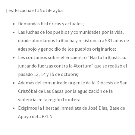
Mundo
[:es]Escucha el #NotiFrayba:
EZLN
Demandas históricas y actuales;
Dia 2 do Encontro “Guerra contra a Humanidad”
La Sexta
Las luchas de los pueblos y comunidades por la vida,
AutonomÍa y Resistencia
donde abordamos la #lucha y resistencia a 531 años de
#despojo y genocidio de los pueblos originarios;
Dia 1: Encontro “Guerra contra a Humanidade”
Megaproyectos
Les contamos sobre el encuentro “Hasta la #justicia:
Migración
juntando fuerzas contra la #tortura” que se realizó el
Presos
pasado 13, 14 y 15 de octubre;
[CDMX – 20 julio] Jornadas globales por la libertad de Jesús Pláci
Además del comunicado urgente de la Diócesis de San
Mujeres
Cristóbal de Las Casas por la agudización de la
Niñxs
violencia en la región frontera.
“Sonhando a Terra do Bem Virá” se publica no Estado Espanhol
ETIQUETAS
Exigimos la libertad inmediata de José Días, Base de
Apoyo del #EZLN.
MULTIMEDIA
Se o México sabe, que o mundo saiba! Nossas lutas pela memória, a
Audio