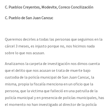
Fotorreportaje
C. Pueblos Creyentes, Modevite, Coreco Concilización
[25 abr – CDMX] Tokín por el CNI: 30 años de Resistencia y Rebeldí
Video
C. Pueblo de San Juan Cancuc
Otras secciones
Semillero Guerra contra la Humanidad. (Las poblaciones y
Queremos decirles a todas las personas que seguimos en la
la naturaleza bajo asedio)
cárcel 3 meses, es injusto porque no, nos hicimos nada
Libros para descargar
sobre lo que nos acusan.
Medios Libres
Analizamos la carpeta de investigación nos dimos cuenta
COVID-19
que el delito que nos acusan se trata de muerte bajo
custodia de la policía municipal de San Juan Cancuc, la
Eventos
misma, propia la fiscalía menciona en un oficio que la
Contacto
persona, que la victima que falleció en una patrulla de la
policía municipal y en presencia de policías municipales, has
el momento no han investigado al director de la policía