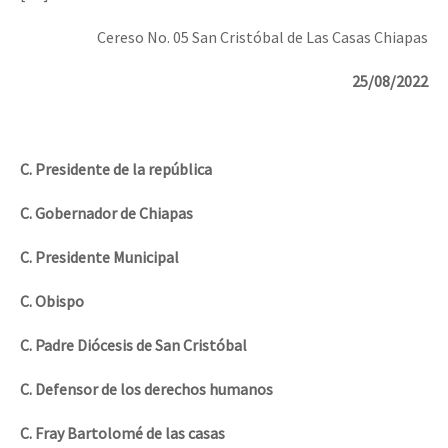
Mundo
Cereso No. 05 San Cristóbal de Las Casas Chiapas
EZLN
25/08/2022
Dia 2 do Encontro “Guerra contra a Humanidad”
La Sexta
AutonomÍa y Resistencia
Dia 1: Encontro “Guerra contra a Humanidade”
Megaproyectos
C. Presidente de la república
Migración
C. Gobernador de Chiapas
Presos
[CDMX – 20 julio] Jornadas globales por la libertad de Jesús Pláci
C. Presidente Municipal
Mujeres
C. Obispo
Niñxs
“Sonhando a Terra do Bem Virá” se publica no Estado Espanhol
C. Padre Diócesis de San Cristóbal
ETIQUETAS
C. Defensor de los derechos humanos
MULTIMEDIA
Se o México sabe, que o mundo saiba! Nossas lutas pela memória, a
Audio
C. Fray Bartolomé de las casas