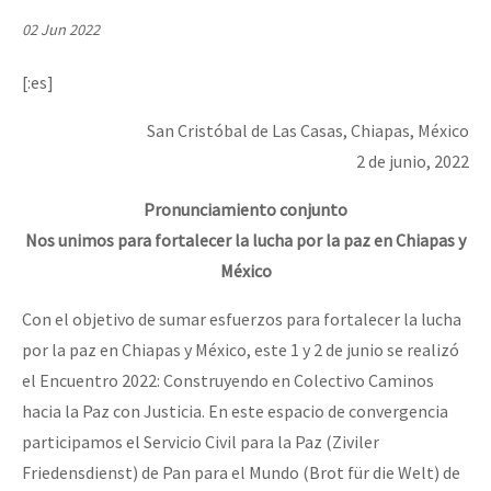
Mundo
02 Jun 2022
EZLN
[:es]
Dia 1: Encontro “Guerra contra a Humanidade”
La Sexta
San Cristóbal de Las Casas, Chiapas, México
AutonomÍa y Resistencia
2 de junio, 2022
[CDMX – 20 julio] Jornadas globales por la libertad de Jesús Pláci
Megaproyectos
Pronunciamiento conjunto
Migración
Nos unimos para fortalecer la lucha por la paz en Chiapas y
Presos
México
“Sonhando a Terra do Bem Virá” se publica no Estado Espanhol
Mujeres
Con el objetivo de sumar esfuerzos para fortalecer la lucha
Niñxs
por la paz en Chiapas y México, este 1 y 2 de junio se realizó
Se o México sabe, que o mundo saiba! Nossas lutas pela memória, a
el Encuentro 2022: Construyendo en Colectivo Caminos
ETIQUETAS
hacia la Paz con Justicia. En este espacio de convergencia
MULTIMEDIA
participamos el Servicio Civil para la Paz (Ziviler
[25 abr – CDMX] Tokín por el CNI: 30 años de Resistencia y Rebeldí
Friedensdienst) de Pan para el Mundo (Brot für die Welt) de
Audio