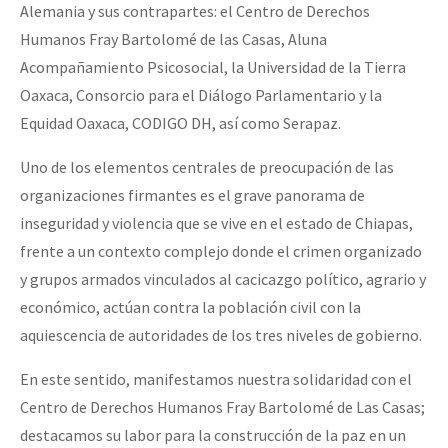
Alemania y sus contrapartes: el Centro de Derechos
Fotorreportaje
Humanos Fray Bartolomé de las Casas, Aluna
Video
Acompañamiento Psicosocial, la Universidad de la Tierra
Oaxaca, Consorcio para el Diálogo Parlamentario y la
Otras secciones
Equidad Oaxaca, CODIGO DH, así como Serapaz.
Semillero Guerra contra la Humanidad. (Las poblaciones y
Uno de los elementos centrales de preocupación de las
la naturaleza bajo asedio)
organizaciones firmantes es el grave panorama de
Libros para descargar
inseguridad y violencia que se vive en el estado de Chiapas,
Medios Libres
frente a un contexto complejo donde el crimen organizado
y grupos armados vinculados al cacicazgo político, agrario y
COVID-19
económico, actúan contra la población civil con la
Eventos
aquiescencia de autoridades de los tres niveles de gobierno.
Contacto
En este sentido, manifestamos nuestra solidaridad con el
Centro de Derechos Humanos Fray Bartolomé de Las Casas;
destacamos su labor para la construcción de la paz en un