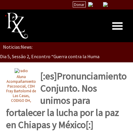
Donar
Dia 5, Sessão 2, Encontro “Guerra contra la Humanidad”
Noticias:
News:
Inicio
Dia 5, sessão 1, do Encontro “Guerra contra a Humanidade”(As pop
Quiénes Somos
La palabra del EZLN
[:es]Pronunciamiento
Aluna
Dia 4 – Encontro “Guerra contra a Humanidade” (As populações e 
Encuentros
Acompañamiento
Conjunto. Nos
Psicosocial, CDH
Fray Bartolomé de
TEMAS
Las Casas,
unimos para
CODIGO DH,
Chiapas
Dia 3 do Encontro “Guerra contra a Humanidade”
fortalecer la lucha por la paz
México
en Chiapas y México[:]
Latinoamérica
Dia 2 do Encontro “Guerra contra a Humanidad”