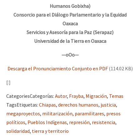
Humanos Gobixha)
Consorcio para el Diálogo Parlamentario y la Equidad
Oaxaca
Servicios y Asesoría para la Paz (Serapaz)
Universidad de la Tierra en Oaxaca
—oOo—
Descarga el Pronunciamiento Conjunto en PDF
(114.02 KB)
[:]
Categories
Categorías
:
Autor
,
Frayba
,
Migración
,
Temas
Tags
Etiquetas
:
Chiapas
,
derechos humanos
,
justicia
,
megaproyectos
,
militarización
,
paramilitares
,
presos
políticos
,
Pueblos Indígenas
,
represión
,
resistencia
,
solidaridad
,
tierra y territorio