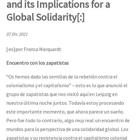
and its Implications for a
Mundo
Global Solidarity[:]
EZLN
[CDMX – 20 julio] Jornadas globales por la libertad de Jesús Pláci
La Sexta
07 Dic 2021
AutonomÍa y Resistencia
[:es]por Franca Marquardt
“Sonhando a Terra do Bem Virá” se publica no Estado Espanhol
Megaproyectos
Encuentro con los zapatistas
Migración
Presos
“Os hemos dado las semillas de la rebelión contra el
Se o México sabe, que o mundo saiba! Nossas lutas pela memória, a
colonialismo y el capitalismo” – esto es lo que anunció el
Mujeres
grupo de zapatistas que nos visitó aquí en Leipzig en
Niñxs
nuestra última noche juntos. Todavía estoy procesando
[25 abr – CDMX] Tokín por el CNI: 30 años de Resistencia y Rebeldí
ETIQUETAS
este importante momento, que ahora parece un sueño.
Pero fue todo lo contrario, algo muy real: un encuentro de
MULTIMEDIA
mundos para la perspectiva de una solidaridad global. Los
Audio
zapatistas y su resistencia contra el capitalismo colonial