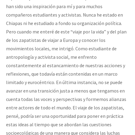
han sido una inspiración para mí y para muchos
Fotorreportaje
compañeros estudiantes y activistas. Nunca he estado en
Video
Chiapas ni he estudiado a fondo su organización política.
Otras secciones
Pero cuando me enteré de este “viaje por la vida” y del plan
de los zapatistas de viajar a Europa y conocer los
Semillero Guerra contra la Humanidad. (Las poblaciones y
movimientos locales, me intrigó. Como estudiante de
la naturaleza bajo asedio)
antropología y activista social, me enfrento
Libros para descargar
constantemente al estancamiento de nuestras acciones y
Medios Libres
reflexiones, que todavía están contenidas en un marco
limitado y eurocéntrico. En última instancia, no se puede
COVID-19
avanzar en una transición justa a menos que tengamos en
Eventos
cuenta todas las voces y perspectivas y formemos alianzas
entre actores de todo el mundo. El viaje de los zapatistas,
Contacto
pensé, podría ser una oportunidad para poner en práctica
estas ideas al tiempo que se abordan las cuestiones
socioecológicas de una manera que considera las luchas