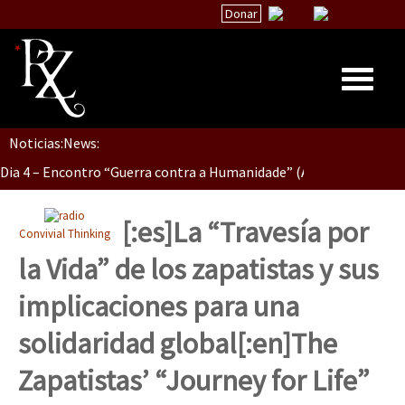
Donar
Dia 5, Sessão 2, Encontro “Guerra contra la Humanidad”
Dia 5, sessão 1, do Encontro “Guerra contra a Humanidade”(As pop
Noticias:
News:
Inicio
Dia 4 – Encontro “Guerra contra a Humanidade” (As populações e 
Quiénes Somos
La palabra del EZLN
[:es]La “Travesía por
Convivial Thinking
Dia 3 do Encontro “Guerra contra a Humanidade”
Encuentros
la Vida” de los zapatistas y sus
TEMAS
implicaciones para una
Chiapas
Dia 2 do Encontro “Guerra contra a Humanidad”
solidaridad global[:en]The
México
Zapatistas’ “Journey for Life”
Latinoamérica
Dia 1: Encontro “Guerra contra a Humanidade”