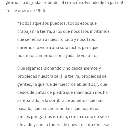
¡Somos la dignidad rebelde, el corazón olvidado de la patria!
Mundo
1o. de enero de 1996.
EZLN
“Todos aquellos pueblos, todos esos que
Dia 1: Encontro “Guerra contra a Humanidade”
La Sexta
trabajan la tierra, a los que nosotros invitamos
AutonomÍa y Resistencia
que se reúnan a nuestro lado y nosotros
daremos la vida a una sola lucha, para que
[CDMX – 20 julio] Jornadas globales por la libertad de Jesús Pláci
Megaproyectos
nosotros andemos con ayuda de vosotros.
Migración
Que sigamos luchando y no descansemos y
Presos
“Sonhando a Terra do Bem Virá” se publica no Estado Espanhol
propiedad nuestra será la tierra, propiedad de
Mujeres
gentes, la que fue de nuestros abuelitos, y que
Niñxs
dedos de patas de piedra que machacan nos ha
Se o México sabe, que o mundo saiba! Nossas lutas pela memória, a
arrebatado, a la sombra de aquellos que han
ETIQUETAS
pasado, que mucho mandan: que nosotros
MULTIMEDIA
juntos pongamos en alto, con la mano en sitio
[25 abr – CDMX] Tokín por el CNI: 30 años de Resistencia y Rebeldí
elevado y con la fuerza de nuestro corazón, ese
Audio