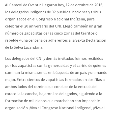
Al Caracol de Oventic llegaron hoy, 12 de octubre de 2016,
Fotorreportaje
los delegados indígenas de 32 pueblos, naciones y tribus
[25 abr – CDMX] Tokín por el CNI: 30 años de Resistencia y Rebeldí
Video
organizados en el Congreso Nacional Indígena, para
Otras secciones
celebrar el 20 aniversario del CNI. Llegó también un gran
número de zapatistas de las cinco zonas del territorio
Semillero Guerra contra la Humanidad. (Las poblaciones y
rebelde y una centena de adherentes a la Sexta Declaración
la naturaleza bajo asedio)
de la Selva Lacandona.
Libros para descargar
Los delegados del CNI y demás invitados fuimos recibidos
Medios Libres
por los zapatistas con la generosidad y el cariño de quienes
COVID-19
caminan la misma senda en búsqueda de un país y un mundo
mejor. Entre cientos de zapatistas formados en dos filas a
Eventos
ambos lados del camino que conduce de la entrada del
Contacto
caracol a la cancha, bajaron los delegados, siguiendo a la
formación de milicianos que marchaban con impecable
organización. ¡Viva el Congreso Nacional Indígena!, ¡Viva el