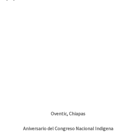
Mundo
EZLN
Dia 2 do Encontro “Guerra contra a Humanidad”
La Sexta
AutonomÍa y Resistencia
Dia 1: Encontro “Guerra contra a Humanidade”
Megaproyectos
Migración
Presos
[CDMX – 20 julio] Jornadas globales por la libertad de Jesús Pláci
Mujeres
Niñxs
“Sonhando a Terra do Bem Virá” se publica no Estado Espanhol
ETIQUETAS
Oventic, Chiapas
MULTIMEDIA
Se o México sabe, que o mundo saiba! Nossas lutas pela memória, a
Aniversario del Congreso Nacional Indigena
Audio