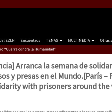
 del EZLN
Encuentros
TEMAS
MULTIMEDIA
Otras 
tro “Guerra contra la Humanidad”
ancia] Arranca la semana de solida
contro “Guerra contra a Humanidade”(As populações e a natureza e
sos y presas en el Mundo.
[París – 
idarity with prisoners around the
ra contra a Humanidade” (As populações e a natureza sob cerco)
 solidaridad con los presos y presas adherentes a la sexta, compañ