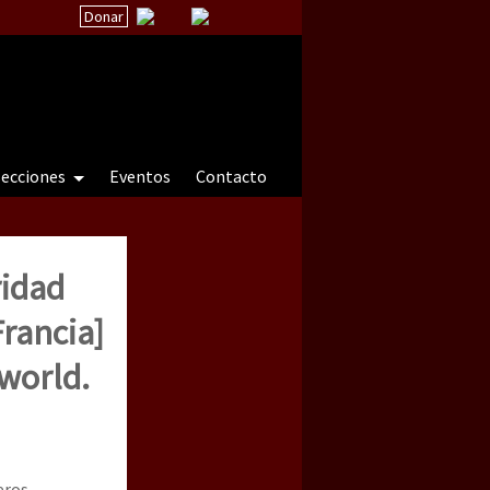
Donar
secciones
Eventos
Contacto
ridad
 a natureza sob cerco)
Francia]
 world.
eros