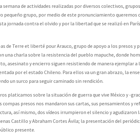
a semana de actividades realizadas por diversos colectivos, grupos
ro pequeño grupo, por medio de este pronunciamiento queremos c
sta jornada contra el olvido y por la libertad que se realizó en Parí
 de Terre et liberté pour Arauco, grupo de apoyo a los presos y 
 una charla sobre la resistencia del pueblo mapuche, donde homb
to, asesinato y encierro siguen resistiendo de manera ejemplar a 
ntada por el estado Chileno. Para ellos va un gran abrazo, la ens
iendo un surco para seguir caminado sin rendición.
s platicamos sobre la situación de guerra que vive México y -grac
os compas presos nos mandaron sus cartas, sus pensamientos y ref
ectura, así mismo, dos vídeos irrumpieron el silencio y agudizaron la
enas Castillo y Abraham Cortes Ávila; la presentación del periódi
úblico presente.