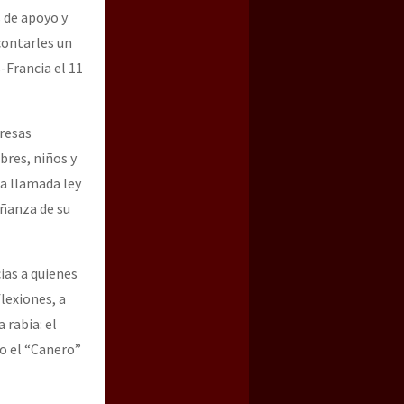
 de apoyo y
ontarles un
s-Francia el 11
presas
res, niños y
la llamada ley
eñanza de su
ias a quienes
lexiones, a
 rabia: el
co el “Canero”