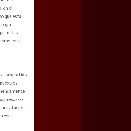
e en el
ano que esta
exigir
quien- las
ismo, ni el
o y compartido
 nuestros
inmensamente
los presos-as
a institución
in este