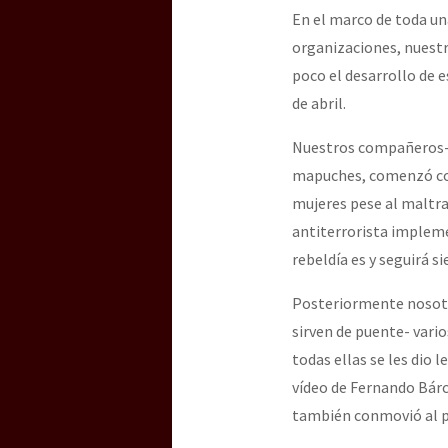
En el marco de toda un
organizaciones, nuest
poco el desarrollo de e
de abril.
Nuestros compañeros-as
mapuches, comenzó con
mujeres pese al maltra
antiterrorista impleme
rebeldía es y seguirá s
Posteriormente nosotro
sirven de puente- vari
todas ellas se les dio l
vídeo de Fernando Bárc
también conmovió al p