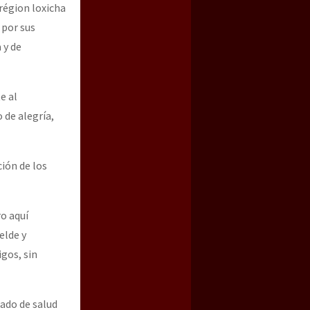
région loxicha
 por sus
 y de
e al
 de alegría,
ción de los
o aquí
elde y
gos, sin
ado de salud