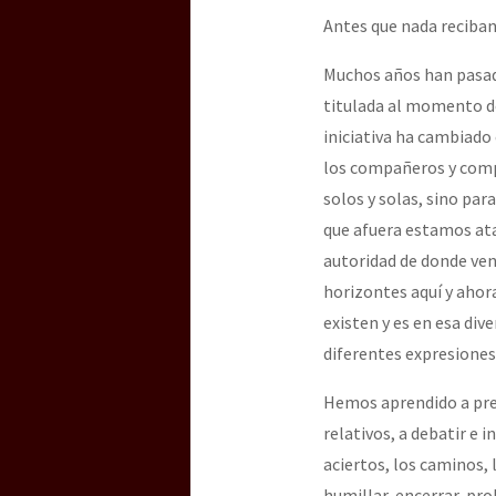
Antes que nada reciban 
[25 abr – CDMX] Tokín p
Muchos años han pasado
titulada al momento d
iniciativa ha cambiado
los compañeros y compa
solos y solas, sino par
que afuera estamos ata
autoridad de donde ven
horizontes aquí y ahor
existen y es en esa di
diferentes expresiones p
Hemos aprendido a preg
relativos, a debatir e i
aciertos, los caminos, 
humillar, encerrar, pro