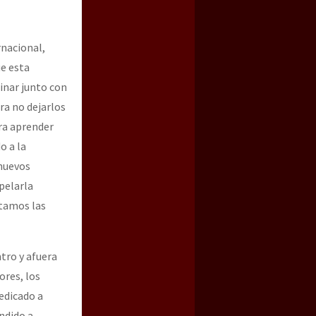
rnacional,
e esta
inar junto con
ra no dejarlos
ara aprender
o a la
 nuevos
pelarla
etamos las
tro y afuera
ores, los
dedicado a
endido a