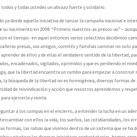
todos y todas ustedes un abrazo fuerte y solidario.
or el CNI: 30 años de Resistencia y Rebeldía
 ya desde aquella iniciativa de lanzar la campaña nacional e inte
e su nacimiento en 2008: “Primero nuestros-as presos-as” – aunqu
 con el tiempo- en aquel entonces varios colectivos decidimos cam
ñeras presas, sus amigos, comités y familias caminar no solo pa
a aprender de ellos y de ellas el verdadero sentido de la libertad, p
dos, encadenados, vigilados, oprimidos y que es perdiendo el mied
ga, que la libertad encuentra un rumbo para empezar a construir
a, la búsqueda de la libertad no es homogénea, diversas formas de 
versidad de reivindicación y acción que nosotros aprendemos y resp
ara ejercerla y vivirla.
untar a los compas en el encierro, a entender la lucha en un aden
ntercambiar con ellos la vida, los sueños, las cotidianidades, los err
las formas, las rabias que vivimos dentro de un sistema que se ha 
hibir y pisotear las diversas iniciativas contestatarias, hemos apr