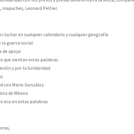
erra contra a Humanidade”
, mapuches, Leonard Peltier.
erra contra a Humanidad”
or luchar en cualquier calendario y cualquier geografía
 la guerra social
és de apoyo
ra contra a Humanidade”
s que sientan estas palabras
esión y por la Solidaridad
xs
das globales por la libertad de Jesús Plácido Galindo y el alto a l
ad con Mario González
ista de México
re eco en estas palabras
Bem Virá” se publica no Estado Espanhol
o mundo saiba! Nossas lutas pela memória, a justiça e a dignidade
eras,