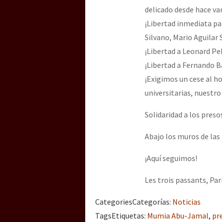
delicado desde hace var
¡Libertad inmediata p
Silvano, Mario Aguila
¡Libertad a Leonard Pel
¡Libertad a Fernando B
¡Exigimos un cese al h
universitarias, nuestr
Solidaridad a los preso
Abajo los muros de las
¡Aquí seguimos!
Les trois passants, Par
Categories
Categorías
:
Noticias
Tags
Etiquetas
:
Mumia Abu-Jamal
,
pr