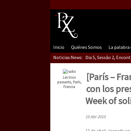
Inicio
Quiénes Somos
La palabra
Noticias:
News:
Dia 5, Sessão 2, Encon
[París – Fr
Les trois
Dia 5, sessão 1, do En
passants, París,
con los pre
Francia
Week of sol
Dia 4 – Encontro “Guer
15 Abr 2015
11 de abril: Jornada en