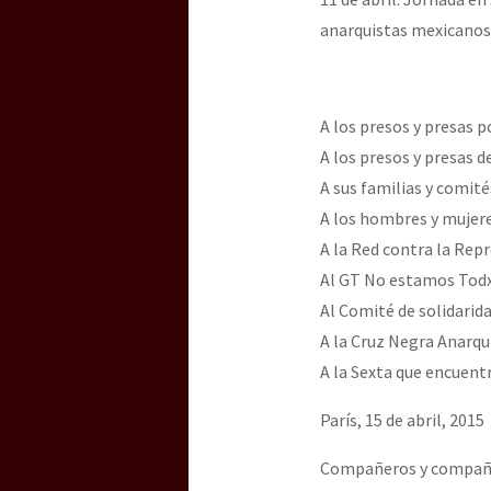
Dia 3 do Encontro “Gu
anarquistas mexicanos
Dia 2 do Encontro “Gu
A los presos y presas p
A los presos y presas de
A sus familias y comit
Dia 1: Encontro “Guer
A los hombres y mujere
A la Red contra la Repr
Al GT No estamos Tod
[CDMX – 20 julio] Jorna
Al Comité de solidarid
A la Cruz Negra Anarqu
A la Sexta que encuent
“Sonhando a Terra do 
París, 15 de abril, 2015
Se o México sabe, que 
Compañeros y compañ