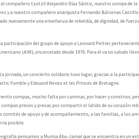
al compañero tzotzil Alejandro Díaz Sántiz, nuestro compa de la 
rez y a nuestro compañero anarquista Fernando Bárcenas Castillo
ado nuevamente una enseñanza de rebeldía, de dignidad, de fuerza
la participación del grupo de apoyo a Leonard Peltier pertenecient
ericano (AIM), encarcelado desde 1976. Para él va un saludo lleno
ta jornada, un concierto solidario tuvo lugar, gracias a la participa
actic Fumble y Edouard Nenez et les Princes de Bretagne.
ento compas, mucho falta por caminar, por hacer y construir, per
s compas presos y presas por compartir el latido de su corazón reb
los comités de apoyo y de acompañamiento, a las familias, a los ami
ria posible.
geografía pensamos a Mumia Abu-Jamal que se encuentra en un est