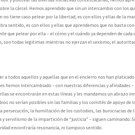
sobre la cárcel. Hemos aprendido que sin un intercambio con los qu
en no tiene caso pelear por la libertad, es con ellos y ellas de la m
obra sentido, es con ellos y ellas que aprendemos que no basta con 
nte que pelear por ella – el cómo y el cuándo ya dependen de cada 
o, son todas legitimas mientras no ejerzan el sexismo, el autoritar
 a todos aquellos y aquellas que en el encierro nos han platicad
nes hemos intercambiado – con nuestras diferencias y afinidades –
 ellas se encontrarán en estas líneas y les mandamos un abrazo 
ios no serían posibles sin las familias y los comités de apoyo de 
la persecución, la humillación de los custodios, las burocracias de l
a y servilismo de la impartición de “justicia” – siguen caminando. S
ridad encontraría resonancia, ni tampoco sentido.