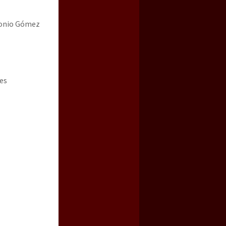
tonio Gómez
des