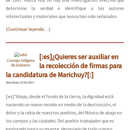
de 1997. Hasta hoy no hay una investigación efectiva que
determine la verdad e identifique a los autores
intelectuales y materiales que nunca han sido señalados.
(Continuar leyendo…)
[:es]¿Quieres ser auxiliar en
Concejo Indígena
la recolección de firmas para
de Gobierno
la candidatura de Marichuy?[:]
Date
Fecha
: 23 Oct 2017
[:es]“Abajo, desde el fondo de la tierra, la dignidad está
naciendo un nuevo mundo en medio de la destrucción, el
dolor y la rabia de nuestros pueblos, del México de abajo en
los campos y las ciudades. Del pueblo trabajador que es
explotado hasta su muerte, despojado de todo cuanto