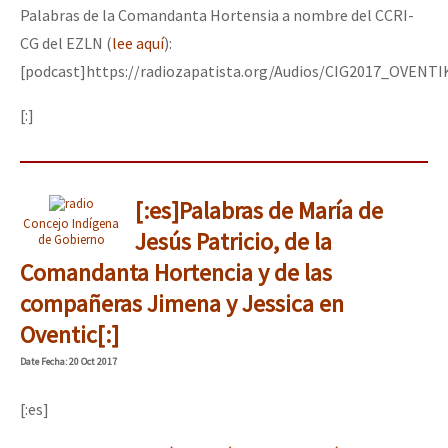
Palabras de la Comandanta Hortensia a nombre del CCRI-
CG del EZLN (
lee aquí
):
[podcast]https://radiozapatista.org/Audios/CIG2017_OVE
[:]
[:es]Palabras de María de
Concejo Indígena
Jesús Patricio, de la
de Gobierno
Comandanta Hortencia y de las
compañeras Jimena y Jessica en
Oventic[:]
Date
Fecha
: 20 Oct 2017
[:es]