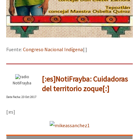
Fuente:
Congreso Nacional Indígena
[:]
[:es]NotiFrayba: Cuidadoras
NotiFrayba
del territorio zoque[:]
Date
Fecha
: 23 Oct 2017
[:es]