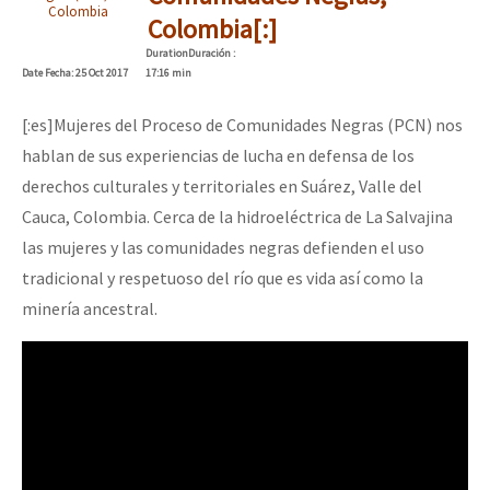
Colombia
Mundo
Colombia[:]
Duration
Duración
:
EZLN
Date
Fecha
: 25 Oct 2017
17:16 min
Dia 1: Encontro “Guerra contra a Humanidade”
La Sexta
[:es]Mujeres del Proceso de Comunidades Negras (PCN) nos
AutonomÍa y Resistencia
hablan de sus experiencias de lucha en defensa de los
[CDMX – 20 julio] Jornadas globales por la libertad de Jesús Pláci
Megaproyectos
derechos culturales y territoriales en Suárez, Valle del
Cauca, Colombia. Cerca de la hidroeléctrica de La Salvajina
Migración
las mujeres y las comunidades negras defienden el uso
Presos
“Sonhando a Terra do Bem Virá” se publica no Estado Espanhol
tradicional y respetuoso del río que es vida así como la
Mujeres
minería ancestral.
Niñxs
Se o México sabe, que o mundo saiba! Nossas lutas pela memória, a
ETIQUETAS
MULTIMEDIA
[25 abr – CDMX] Tokín por el CNI: 30 años de Resistencia y Rebeldí
Audio