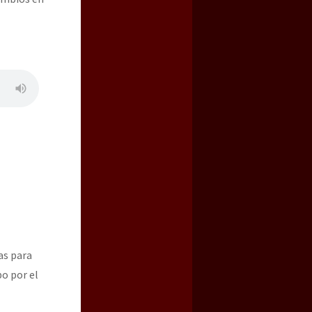
as para
bo por el