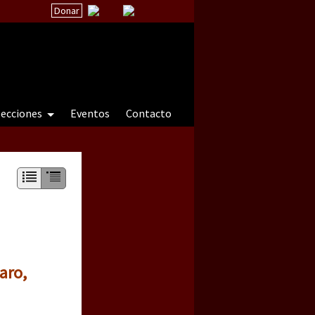
Donar
secciones
Eventos
Contacto
 a natureza sob cerco)
aro,