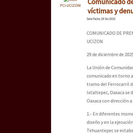
Comunicado de 
PCI-UCIZONI
víctimas y denu
Date
Fecha
: 29 Dic 2025
COMUNICADO DE PREN
UCIZON
29 de diciembre de 202
La Unión de Comunidad
comunicado en torno a 
tramo del Ferrocarril 
Ixtaltepec, Oaxaca se d
Oaxaca con dirección a
1.- En diferentes mome
diseño y en la ejecució
Tehuantepec se estaban