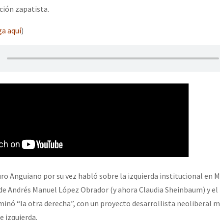
ción zapatista.
a aquí
)
or el CNI: 30 años de Resistencia y Rebeldía
turo Anguiano por su vez habló sobre la izquierda institucional en M
 de Andrés Manuel López Obrador (y ahora Claudia Sheinbaum) y el
minó “la otra derecha”, con un proyecto desarrollista neoliberal m
e izquierda.