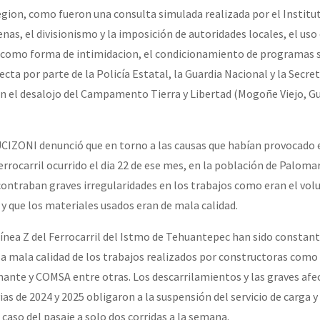
egion, como fueron una consulta simulada realizada por el Institu
nas, el divisionismo y la imposición de autoridades locales, el us
 como forma de intimidacion, el condicionamiento de programas s
ecta por parte de la Policía Estatal, la Guardia Nacional y la Secret
n el desalojo del Campamento Tierra y Libertad (Mogoñe Viejo, Gu
 UCIZONI denunció que en torno a las causas que habían provocado 
rrocarril ocurrido el dia 22 de ese mes, en la población de Paloma
ntraban graves irregularidades en los trabajos como eran el vol
 y que los materiales usados eran de mala calidad.
 línea Z del Ferrocarril del Istmo de Tehuantepec han sido constant
a mala calidad de los trabajos realizados por constructoras como
ante y COMSA entre otras. Los descarrilamientos y las graves afe
ias de 2024 y 2025 obligaron a la suspensión del servicio de carga y 
caso del pasaje a solo dos corridas a la semana.