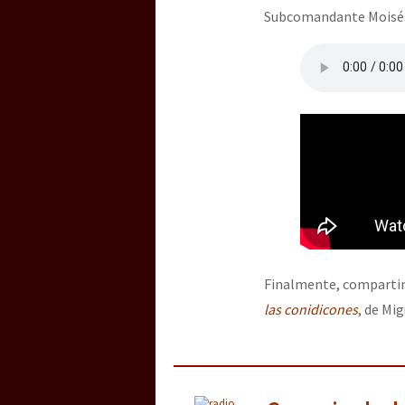
Subcomandante Moisés
Finalmente, compartim
las conidicones
, de Mi