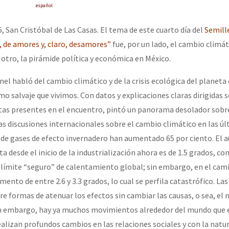
erra contra a Humanidade”
español
, San Cristóbal de Las Casas. El tema de este cuarto día del
Semill
, de amores y, claro, desamores”
fue, por un lado, el cambio climáti
erra contra a Humanidad”
 otro, la pirámide política y económica en México.
nel habló del cambio climático y de la crisis ecológica del planet
ra contra a Humanidade”
mo salvaje que vivimos. Con datos y explicaciones claras dirigidas 
tas presentes en el encuentro, pintó un panorama desolador sobre
e las discusiones internacionales sobre el cambio climático en las ú
das globales por la libertad de Jesús Plácido Galindo y el alto a l
 de gases de efecto invernadero han aumentado 65 por ciento. El 
 desde el inicio de la industrialización ahora es de 1.5 grados, co
l límite “seguro” de calentamiento global; sin embargo, en el cam
Bem Virá” se publica no Estado Espanhol
ento de entre 2.6 y 3.3 grados, lo cual se perfila catastrófico. La
re formas de atenuar los efectos sin cambiar las causas, o sea, el
Sin embargo, hay ya muchos movimientos alrededor del mundo que 
o mundo saiba! Nossas lutas pela memória, a justiça e a dignidade
alizan profundos cambios en las relaciones sociales y con la natur