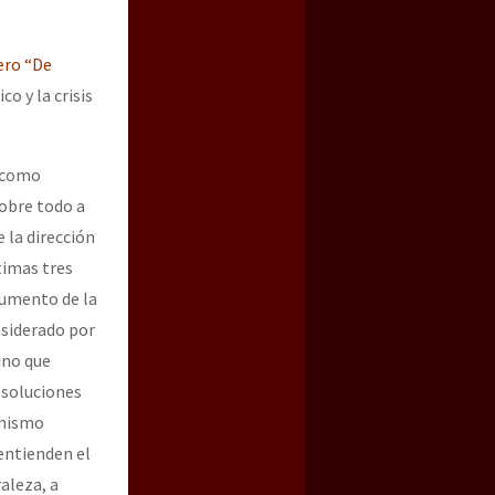
ero “De
co y la crisis
a como
sobre todo a
 la dirección
ltimas tres
a guerra contra el CIPOG-EZ
aumento de la
nsiderado por
ino que
s soluciones
 mismo
entienden el
aleza, a