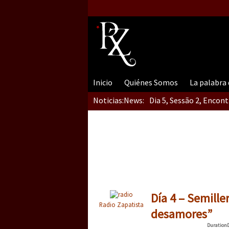
Inicio
Quiénes Somos
La palabra
Noticias:
News:
Dia 5, Sessão 2, Encon
Dia 5, sessão 1, do En
Dia 4 – Encontro “Guer
Día 4 – Semille
Radio Zapatista
desamores”
Duration