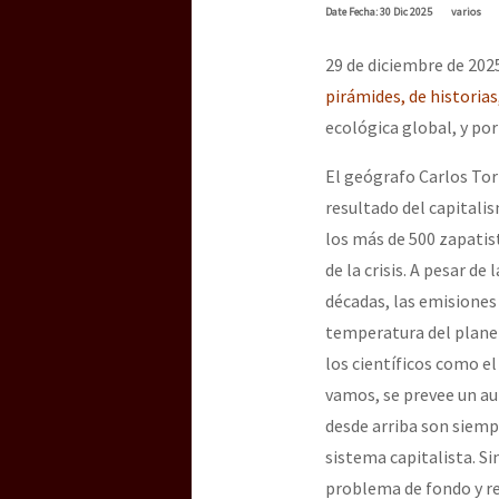
Dia 3 do Encontro “Gu
Date
Fecha
: 30 Dic 2025
varios
29 de diciembre de 2025
pirámides, de historias
Dia 2 do Encontro “Gu
ecológica global, y por
El geógrafo Carlos Tor
Dia 1: Encontro “Guer
resultado del capitalis
los más de 500 zapatis
de la crisis. A pesar d
[CDMX – 20 julio] Jorna
décadas, las emisiones
temperatura del planeta
los científicos como e
“Sonhando a Terra do 
vamos, se prevee un aum
desde arriba son siemp
sistema capitalista. 
Se o México sabe, que 
problema de fondo y re