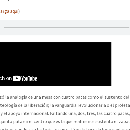
arga aquí
)
izó la analogía de una mesa con cuatro patas como el sustento del
 teología de la liberación; la vanguardia revolucionaria o el proleta
; y el apoyo internacional. Faltando una, dos, tres, las cuatro patas
 quinta pata en el centro que es la que realmente sustenta el zapat
riginarios. Es esa historia lo que está en la base de los grandes 