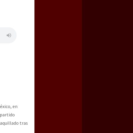
éxico, en
 partido
aquillado tras