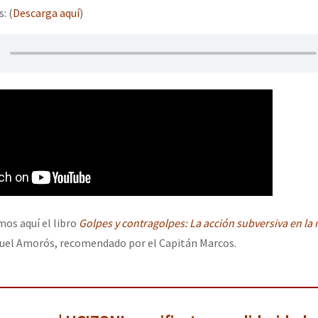
: (
Descarga aquí
)
os aquí el libro
Golpes y contragolpes: La acción subversiva en la 
guel Amorós, recomendado por el Capitán Marcos.