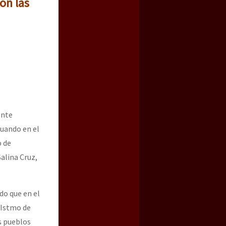
on las
ente
cuando en el
o de
Salina Cruz,
do que en el
l Istmo de
s pueblos