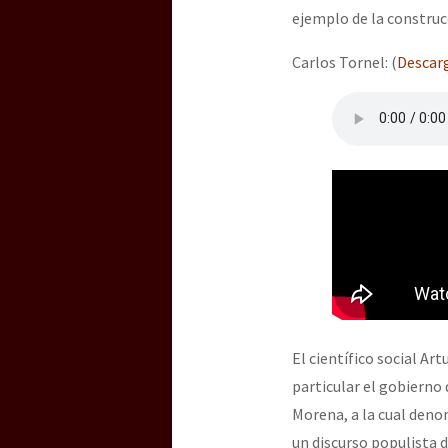
ejemplo de la construc
Carlos Tornel: (
Descarg
[25 abr – CDMX] Tokín p
El científico social Ar
particular el gobierno
Morena, a la cual deno
un discurso populista d