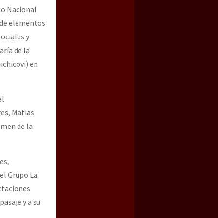
to Nacional
o de elementos
ociales y
aría de la
ichicovi) en
el
res, Matias
umen de la
es,
 el Grupo La
ctaciones
pasaje y a su