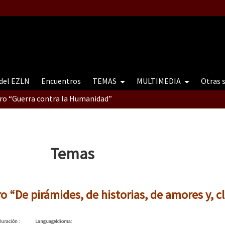
 del EZLN
Encuentros
TEMAS
MULTIMEDIA
Otras 
tro “Guerra contra la Humanidad”
contro “Guerra contra a Humanidade”(As populações e a natureza e
Temas
ra contra a Humanidade” (As populações e a natureza sob cerco)
ro “De pirámides, de historias, de amores y, cl
Duración
:
Language
Idioma
: