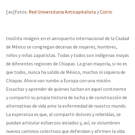
Mundo
[:es]Fotos:
Red Universitaria Anticapitalista
y
Cotric
EZLN
Dia 1: Encontro “Guerra contra a Humanidade”
La Sexta
Insólita imágen: en el aeropuerto internacional de la Ciudad
AutonomÍa y Resistencia
de México se congregan decenas de mujeres, hombres,
[CDMX – 20 julio] Jornadas globales por la libertad de Jesús Pláci
Megaproyectos
niños y niñas zapatistas. Todas y todos son indígenas mayas
Migración
de diferentes regiones de Chiapas. La gran mayoría, si no es
que todxs, nunca ha salido de México, muchxs ni siquiera de
Presos
“Sonhando a Terra do Bem Virá” se publica no Estado Espanhol
Chiapas. Ahora van rumbo a Europa con una misión.
Mujeres
Escuchar y aprender de quienes luchan en aquel continente
Niñxs
y compartir su propia historia de lucha y de construcción de
Se o México sabe, que o mundo saiba! Nossas lutas pela memória, a
alternativas de vida ante la enfermedad de nuestro mundo.
ETIQUETAS
La esperanza es que, al compartir dolores y rebeldías, se
MULTIMEDIA
puedan articular esfuerzos aislados y, así, se vislumbren
[25 abr – CDMX] Tokín por el CNI: 30 años de Resistencia y Rebeldí
Audio
nuevos caminos colectivos que defiendan y afirmen la vida