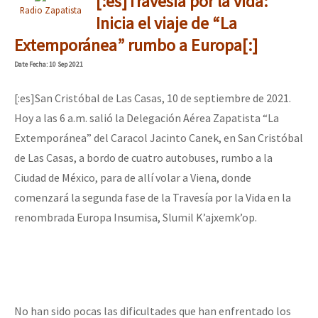
[:es]Travesía por la vida:
Radio Zapatista
Inicia el viaje de “La
Extemporánea” rumbo a Europa[:]
Date
Fecha
: 10 Sep 2021
[:es]San Cristóbal de Las Casas, 10 de septiembre de 2021.
Hoy a las 6 a.m. salió la Delegación Aérea Zapatista “La
Extemporánea” del Caracol Jacinto Canek, en San Cristóbal
de Las Casas, a bordo de cuatro autobuses, rumbo a la
Ciudad de México, para de allí volar a Viena, donde
comenzará la segunda fase de la Travesía por la Vida en la
renombrada Europa Insumisa, Slumil K’ajxemk’op.
No han sido pocas las dificultades que han enfrentado los