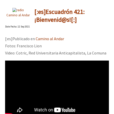
[:es]Escuadrón 421:
Camino al Andar
¡Bienvenid@s![:]
Date
Fecha
: 12 Sep 2021
[:es]Publicado en
Camino al Andar
Fotos: Francisco Lion
Video: Cotric, Red Universitaria Anticapitalista, La Comuna