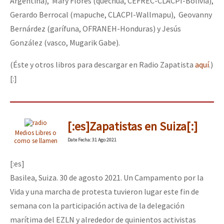
Argentina), Mary Flores (quechua, CEFREC-CLACPI-Bolivia),
Gerardo Berrocal (mapuche, CLACPI-Wallmapu), Geovanny
Bernárdez (garífuna, OFRANEH-Honduras) y Jesús
González (vasco, Mugarik Gabe).
(Éste y otros libros para descargar en Radio Zapatista
aquí
.)
[:]
[:es]Zapatistas en Suiza[:]
Medios Libres o
como se llamen
Date
Fecha
: 31 Ago 2021
[:es]
Basilea, Suiza. 30 de agosto 2021. Un Campamento por la
Vida y una marcha de protesta tuvieron lugar este fin de
semana con la participación activa de la delegación
marítima del EZLN y alrededor de quinientos activistas