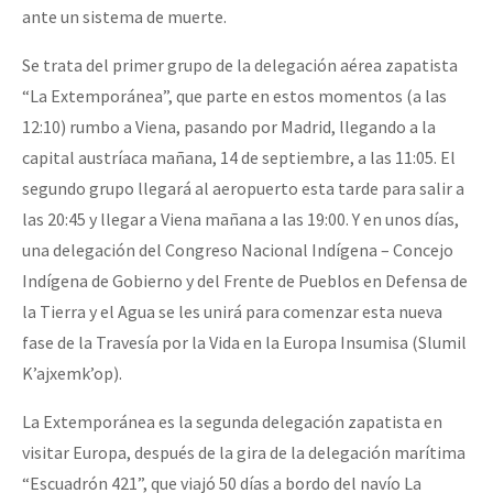
ante un sistema de muerte.
Fotorreportaje
Se trata del primer grupo de la delegación aérea zapatista
Video
“La Extemporánea”, que parte en estos momentos (a las
Otras secciones
12:10) rumbo a Viena, pasando por Madrid, llegando a la
Semillero Guerra contra la Humanidad. (Las poblaciones y
capital austríaca mañana, 14 de septiembre, a las 11:05. El
la naturaleza bajo asedio)
segundo grupo llegará al aeropuerto esta tarde para salir a
las 20:45 y llegar a Viena mañana a las 19:00. Y en unos días,
Libros para descargar
una delegación del Congreso Nacional Indígena – Concejo
Medios Libres
Indígena de Gobierno y del Frente de Pueblos en Defensa de
COVID-19
la Tierra y el Agua se les unirá para comenzar esta nueva
fase de la Travesía por la Vida en la Europa Insumisa (Slumil
Eventos
K’ajxemk’op).
Contacto
La Extemporánea es la segunda delegación zapatista en
visitar Europa, después de la gira de la delegación marítima
“Escuadrón 421”, que viajó 50 días a bordo del navío La