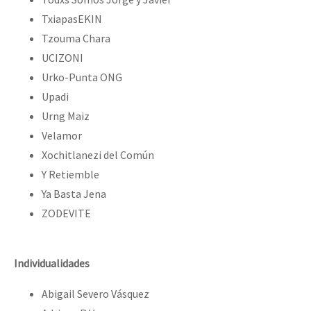
TxiapasEKIN
Tzouma Chara
UCIZONI
Urko-Punta ONG
Upadi
Urng Maiz
Velamor
Xochitlanezi del Común
Y Retiemble
Ya Basta Jena
ZODEVITE
Individualidades
Abigail Severo Vásquez