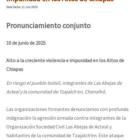
Mundo
Date
Fecha
: 11 Jun 2025
EZLN
Pronunciamiento conjunto
Dia 1: Encontro “Guerra contra a Humanidade”
La Sexta
AutonomÍa y Resistencia
10 de junio de 2025
[CDMX – 20 julio] Jornadas globales por la libertad de Jesús Pláci
Megaproyectos
Alto a la creciente violencia e impunidad en los Altos de
Migración
Chiapas
Presos
“Sonhando a Terra do Bem Virá” se publica no Estado Espanhol
En riesgo el pueblo tsotsil, integrantes de Las Abejas de
Mujeres
Acteal y la comunidad de Tzajalch’en, Chenalhó.
Niñxs
Se o México sabe, que o mundo saiba! Nossas lutas pela memória, a
Las organizaciones firmantes denunciamos con profunda
ETIQUETAS
indignación la agresión armada contra integrantes de la
MULTIMEDIA
Organización Sociedad Civil Las Abejas de Acteal y
[25 abr – CDMX] Tokín por el CNI: 30 años de Resistencia y Rebeldí
Audio
habitantes de la comunidad de Tzajalch’en. Este ataque