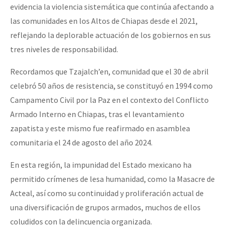
evidencia la violencia sistemática que continúa afectando a
Fotorreportaje
las comunidades en los Altos de Chiapas desde el 2021,
Video
reflejando la deplorable actuación de los gobiernos en sus
tres niveles de responsabilidad.
Otras secciones
Semillero Guerra contra la Humanidad. (Las poblaciones y
Recordamos que Tzajalch’en, comunidad que el 30 de abril
la naturaleza bajo asedio)
celebró 50 años de resistencia, se constituyó en 1994 como
Campamento Civil por la Paz en el contexto del Conflicto
Libros para descargar
Armado Interno en Chiapas, tras el levantamiento
Medios Libres
zapatista y este mismo fue reafirmado en asamblea
comunitaria el 24 de agosto del año 2024.
COVID-19
Eventos
En esta región, la impunidad del Estado mexicano ha
permitido crímenes de lesa humanidad, como la Masacre de
Contacto
Acteal, así como su continuidad y proliferación actual de
una diversificación de grupos armados, muchos de ellos
coludidos con la delincuencia organizada.