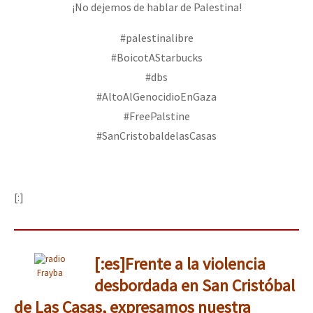
¡No dejemos de hablar de Palestina!
#palestinalibre
#BoicotAStarbucks
#dbs
#AltoAlGenocidioEnGaza
#FreePalstine
#SanCristobaldelasCasas
[:]
[:es]Frente a la violencia
Frayba
desbordada en San Cristóbal
de Las Casas, expresamos nuestra