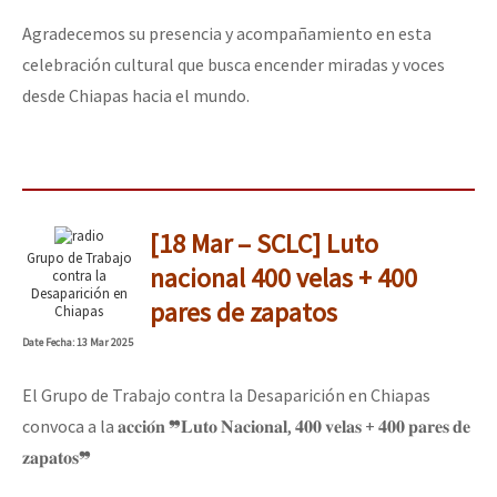
Agradecemos su presencia y acompañamiento en esta
celebración cultural que busca encender miradas y voces
desde Chiapas hacia el mundo.
[18 Mar – SCLC] Luto
Grupo de Trabajo
nacional 400 velas + 400
contra la
Desaparición en
pares de zapatos
Chiapas
Date
Fecha
: 13 Mar 2025
El Grupo de Trabajo contra la Desaparición en Chiapas
convoca a la 𝐚𝐜𝐜𝐢𝐨́𝐧 ❞𝐋𝐮𝐭𝐨 𝐍𝐚𝐜𝐢𝐨𝐧𝐚𝐥, 𝟒𝟎𝟎 𝐯𝐞𝐥𝐚𝐬 + 𝟒𝟎𝟎 𝐩𝐚𝐫𝐞𝐬 𝐝𝐞
𝐳𝐚𝐩𝐚𝐭𝐨𝐬❞