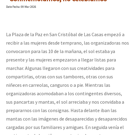
Mundo
Date
Fecha
: 09 Mar 2026
EZLN
Dia 2 do Encontro “Guerra contra a Humanidad”
La Sexta
La Plaza de la Paz en San Cristóbal de Las Casas empezó a
AutonomÍa y Resistencia
recibir a las mujeres desde temprano, las organizadoras nos
Dia 1: Encontro “Guerra contra a Humanidade”
Megaproyectos
convocaron para las 10 de la mañana, el sol estaba ya
presente y las mujeres empezaron a llegar listas para
Migración
marchar. Algunas llegaron con sus creatividades para
Presos
[CDMX – 20 julio] Jornadas globales por la libertad de Jesús Pláci
compartirlas, otras con sus tambores, otras con sus
Mujeres
niñeces en carreolas, canguros o a pie. Mientras las
organizadoras acomodaban a los contingentes diversos,
Niñxs
“Sonhando a Terra do Bem Virá” se publica no Estado Espanhol
sus pancartas y mantas, el sol arreciaba y nos convidaba a
ETIQUETAS
prepararnos con las consignas. Hasta delante iban las
mantas con las imágenes de desaparecidas y desaparecidos
MULTIMEDIA
Se o México sabe, que o mundo saiba! Nossas lutas pela memória, a
cargadas por sus familiares y amigues. En seguida venía el
Audio