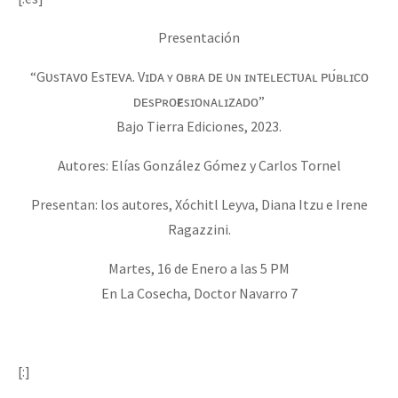
Presentación
“Gᴜsᴛᴀᴠᴏ Esᴛᴇᴠᴀ. Vɪᴅᴀ ʏ ᴏʙʀᴀ ᴅᴇ ᴜɴ ɪɴᴛᴇʟᴇᴄᴛᴜᴀʟ ᴘᴜ́ʙʟɪᴄᴏ
ᴅᴇsᴘʀᴏғᴇsɪᴏɴᴀʟɪᴢᴀᴅᴏ”
Bajo Tierra Ediciones, 2023.
Autores: Elías González Gómez y Carlos Tornel
Presentan: los autores, Xóchitl Leyva, Diana Itzu e Irene
Ragazzini.
Martes, 16 de Enero a las 5 PM
En La Cosecha, Doctor Navarro 7
[:]