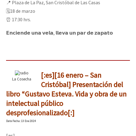
📍 Plaza de La Paz, San Cristóbal de Las Casas
🗓18 de marzo
⏰ 17:30 hrs.
𝗘𝗻𝗰𝗶𝗲𝗻𝗱𝗲 𝘂𝗻𝗮 𝘃𝗲𝗹𝗮, 𝗹𝗹𝗲𝘃𝗮 𝘂𝗻 𝗽𝗮𝗿 𝗱𝗲 𝘇𝗮𝗽𝗮𝘁𝗼
[:es][16 enero – San
La Cosecha
Cristóbal] Presentación del
libro “Gustavo Esteva. Vida y obra de un
intelectual público
desprofesionalizado[:]
Date
Fecha
: 13 Ene 2024
[:es]