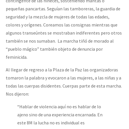
contingente de las niñeces, sosteniendo mantas o
Fotorreportaje
pequeñas pancartas. Seguían las tamboreras, la guardia de
[25 abr – CDMX] Tokín por el CNI: 30 años de Resistencia y Rebeldí
seguridad y la mezcla de mujeres de todas las edades,
Video
colores y orígenes. Coreamos las consignas mientras que
Otras secciones
algunos transeúntes se mostraban indiferentes pero otros
Semillero Guerra contra la Humanidad. (Las poblaciones y
también se nos sumaban. La marcha tiñó de morado al
la naturaleza bajo asedio)
“pueblo mágico” también objeto de denuncia por
feminicida.
Libros para descargar
Al llegar de regreso a la Plaza de la Paz las organizadoras
Medios Libres
tomaron la palabra y evocaron a las mujeres, a las niñas y a
COVID-19
todas las cuerpas disidentes. Cuerpas parte de esta marcha.
Eventos
Nos dijeron:
Contacto
“Hablar de violencia aquí no es hablar de lo
ajeno sino de una experiencia encarnada. En
este 8M la lucha no es individual es