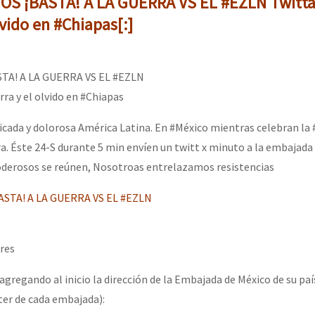
OS ¡BASTA! A LA GUERRA VS EL #EZLN Twitta
lvido en #Chiapas[:]
STA! A LA GUERRA VS EL #EZLN
ra y el olvido en #Chiapas
cada y dolorosa América Latina. En #México mientras celebran la
ra. Éste 24-S durante 5 min envíen un twitt x minuto a la embajada
poderosos se reúnen, Nosotroas entrelazamos resistencias
STA! A LA GUERRA VS EL #EZLN
res
gregando al inicio la dirección de la Embajada de México de su paí
ter de cada embajada):