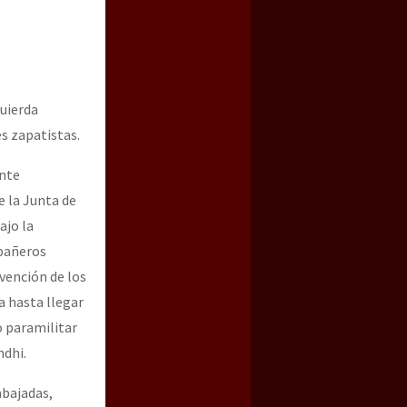
quierda
es zapatistas.
ante
 la Junta de
ajo la
mpañeros
vención de los
a hasta llegar
o paramilitar
ndhi.
mbajadas,