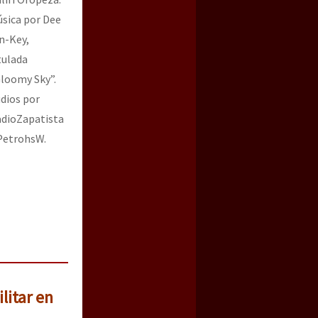
sica por Dee
n-Key,
tulada
loomy Sky”.
dios por
dioZapatista
PetrohsW.
litar en