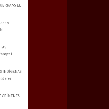
GUERRA VS EL
ar en
LN
STAS
Z?amp=1
OS INDÍGENAS
litares
DE CRÍMENES