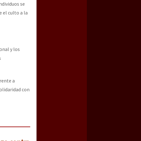
ndividuos se
el culto a la
onal y los
s
rente a
olidaridad con