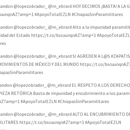
scandon @lopezobrador_ @m_ebrard HOY DECIMOS ¡BASTA! A LA 
scuunqnAZ?amp=1 #ApoyoTotalEZLN #ChiapasSinParamilitares
candon @lopezobrador_ @m_ebrard Alto a la impunidad paramilit
icidad del Estado https://t.co/bscuunqnAZ?amp=1 #ApoyoTotalEZ
res
scandon @lopezobrador_ @m_ebrard SI AGREDEN A L@S #ZAPATI
MOVIMIENTOS DE MÉXICO Y DEL MUNDO https://t.co/bscuunqnA
apasSinParamilitares
scandon @lopezobrador_ @m_ebrard EL RESPETO A LOS DERECH
EZA RETÓRICA Basta de impunidad y encubrimiento a los parami
nAZ?amp=1 #ApoyoTotalEZLN #ChiapasSinParamilitares
Escandon @lopezobrador_ @m_ebrard ALTO AL ENCUBRIMIENTO 
ILITARES https://t.co/bscuunqnAZ?amp=1 #ApoyoTotalEZLN