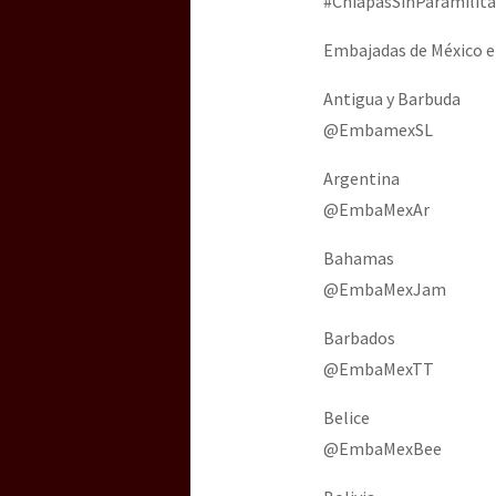
#ChiapasSinParamilita
Embajadas de México en
Antigua y Barbuda
@EmbamexSL
Argentina
@EmbaMexAr
Bahamas
@EmbaMexJam
Barbados
@EmbaMexTT
Belice
@EmbaMexBee