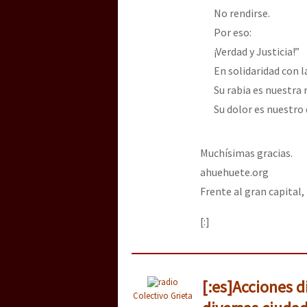
No rendirse.
Por eso:
[25 abr – CDMX] Tokín p
¡Verdad y Justicia!”
En solidaridad con 
Su rabia es nuestra 
Su dolor es nuestro 
Muchísimas gracias.
ahuehuete.org
Frente al gran capital
[:]
[:es]Acciones di
Colectivo Grieta