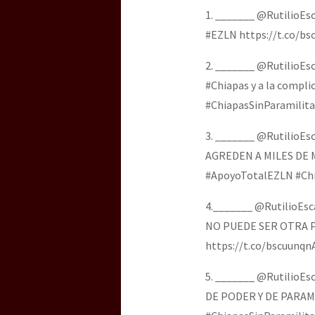
1. _______ @RutilioE
#EZLN https://t.co/b
2. _______ @RutilioEs
#Chiapas y a la compl
#ChiapasSinParamilita
3. _______ @RutilioE
AGREDEN A MILES DE 
#ApoyoTotalEZLN #Chi
4._______ @RutilioE
NO PUEDE SER OTRA PI
https://t.co/bscuunq
5. _______ @Rutilio
DE PODER Y DE PARAM