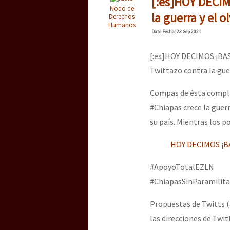
[:es]HOY DECIM
Nodo de
la guerra y el o
Derechos
Humanos
Date
Fecha
: 23 Sep 2021
[:es]HOY DECIMOS ¡BA
Twittazo contra la guer
Compas de ésta compli
#Chiapas crece la guer
su país. Mientras los 
HOY DECIMOS ¡BA
#ApoyoTotalEZLN
#ChiapasSinParamilita
Propuestas de Twitts (a
las direcciones de Twit