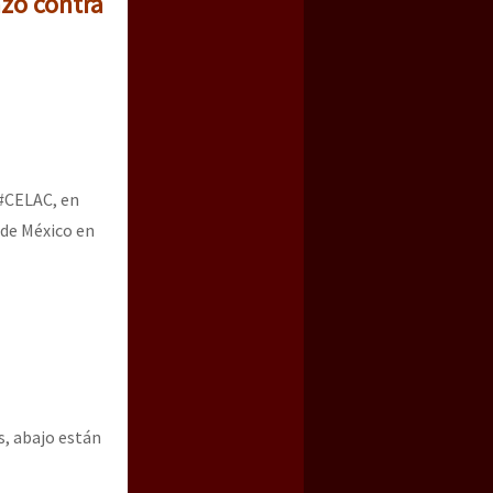
zo contra
 #CELAC, en
 de México en
s, abajo están