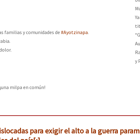
Mú
Ya
or el CNI: 30 años de Resistencia y Rebeldía
ti
las familias y comunidades de
#Ayotzinapa
.
“G
rabia.
Au
dolor.
Ra
y 
, ¡una milpa en común!
slocadas para exigir el alto a la guerra parami