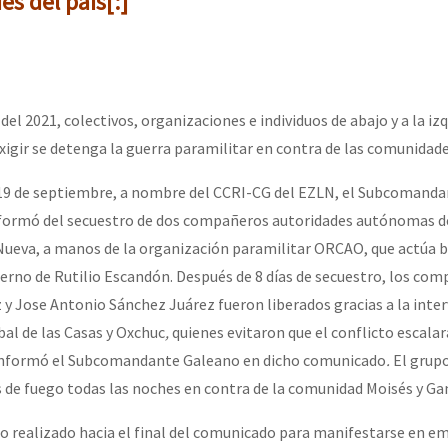
es del país[:]
del 2021, colectivos, organizaciones e individuos de abajo y a la iz
 exigir se detenga la guerra paramilitar en contra de las comunidad
19 de septiembre, a nombre del CCRI-CG del EZLN, el Subcomand
formó del secuestro de dos compañeros autoridades autónomas de
ueva, a manos de la organización paramilitar ORCAO, que actúa b
erno de Rutilio Escandón. Después de 8 días de secuestro, los co
y Jose Antonio Sánchez Juárez fueron liberados gracias a la inter
bal de las Casas y Oxchuc
,
quienes evitaron que el conflicto escalar
 informó el Subcomandante Galeano en dicho comunicado
.
El grup
de fuego todas las noches en contra de la comunidad Moisés y Ga
o realizado hacia el final del comunicado para manifestarse en e