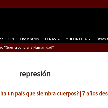
 del EZLN
Encuentros
TEMAS
MULTIMEDIA
Otras 
tro “Guerra contra la Humanidad”
contro “Guerra contra a Humanidade”(As populações e a natureza e
represión
ra contra a Humanidade” (As populações e a natureza sob cerco)
cha un país que siembra cuerpos? | 7 años de