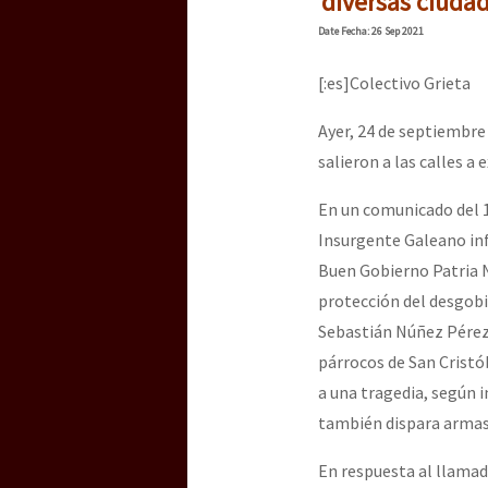
diversas ciudad
Date
Fecha
: 26 Sep 2021
[:es]Colectivo Grieta
Ayer, 24 de septiembre 
salieron a las calles a
En un comunicado del 
Insurgente Galeano in
Buen Gobierno Patria N
protección del desgobi
Sebastián Núñez Pérez 
párrocos de San Cristó
a una tragedia, según
también dispara armas 
En respuesta al llamad