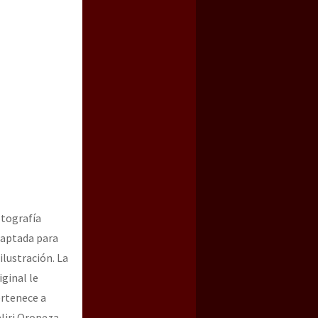
a guerra contra el CIPOG-EZ
tografía
aptada para
 ilustración. La
iginal le
rtenece a
liri Oropeza.