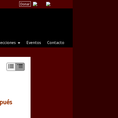
Donar
secciones
Eventos
Contacto
 a natureza sob cerco)
spués