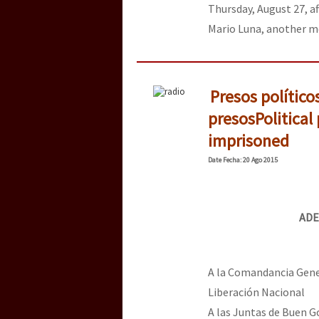
Thursday, August 27, a
Mario Luna, another me
Presos político
presos
Political
imprisoned
Date
Fecha
: 20 Ago 2015
ADE
A la Comandancia Gener
Liberación Nacional
A las Juntas de Buen 