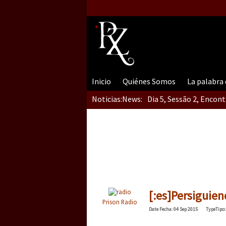
Inicio
Quiénes Somos
La palabra
Noticias:
News:
Dia 5, Sessão 2, Encon
Dia 5, sessão 1, do En
Dia 4 – Encontro “Guer
[:es]Persiguien
Prison Radio
Date
Fecha
: 04 Sep 2015
Type
Tipo