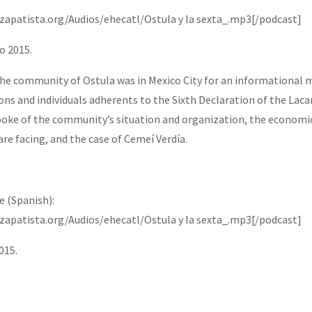
ozapatista.org/Audios/ehecatl/Ostula y la sexta_.mp3[/podcast]
o 2015.
he community of Ostula was in Mexico City for an informational 
ions and individuals adherents to the Sixth Declaration of the Lac
oke of the community’s situation and organization, the economic
re facing, and the case of Cemeí Verdía.
e (Spanish):
ozapatista.org/Audios/ehecatl/Ostula y la sexta_.mp3[/podcast]
015.