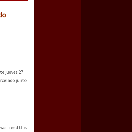
do
ste jueves 27
rcelado junto
was freed this