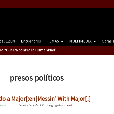
 del EZLN
Encuentros
TEMAS
MULTIMEDIA
Otras 
tro “Guerra contra la Humanidad”
contro “Guerra contra a Humanidade”(As populações e a natureza e
presos políticos
ra contra a Humanidade” (As populações e a natureza sob cerco)
do a Major[:en]Messin’ With Major[:]
:
Audio
Duration
Duración
: 3:10
Language
Idioma
:
Inglés