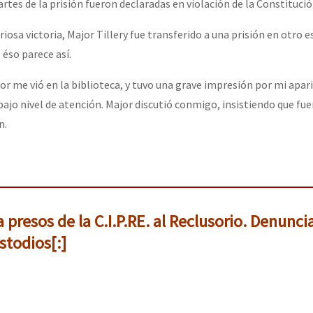
artes de la prisión fueron declaradas en violación de la Constitució
iosa victoria, Major Tillery fue transferido a una prisión en otro e
or el CNI: 30 años de Resistencia y Rebeldía
éso parece así.
or me vió en la biblioteca, y tuvo una grave impresión por mi apari
jo nivel de atención. Major discutió conmigo, insistiendo que fuer
n.
a presos de la C.I.P.RE. al Reclusorio. Denunc
stodios[:]