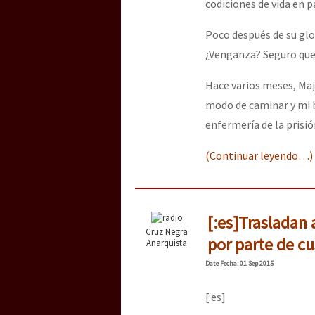
codiciones de vida en p
Poco después de su glor
[25 abr – CDMX] Tokín p
¿Venganza? Seguro que 
Hace varios meses, Maj
modo de caminar y mi ba
enfermería de la prisió
(Continuar leyendo…)
[:es]Trasladan 
Cruz Negra
por parte de cu
Anarquista
Date
Fecha
: 01 Sep 2015
[:es]