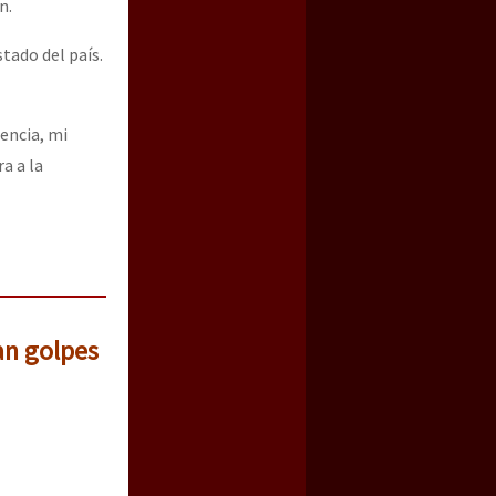
n.
stado del país.
encia, mi
a a la
ian golpes