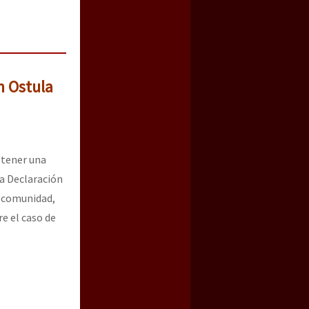
n Ostula
 tener una
ta Declaración
a comunidad,
e el caso de