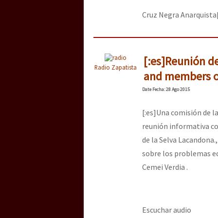
Cruz Negra Anarquista[
[:es]Reunión de
Radio Zapatista
and members of 
Date
Fecha
: 28 Ago 2015
[:es]Una comisión de l
reunión informativa co
de la Selva Lacandona.,
sobre los problemas ec
Cemei Verdia .
Escuchar audio