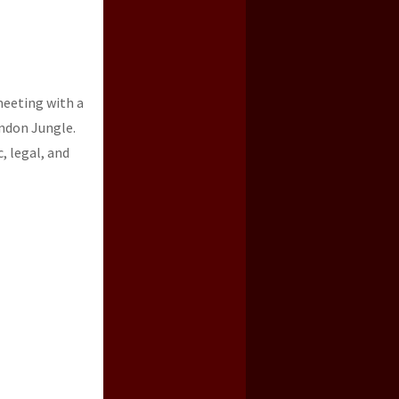
meeting with a
andon Jungle.
, legal, and