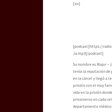
Dia 3 do Encontro “Gu
[:es]
Dia 2 do Encontro “Gu
Dia 1: Encontro “Guer
[podcast]https://rad
Ja.mp3[/podcast]
Su nombre es Major – (é
[CDMX – 20 julio] Jorna
tenía la reputación de
en la cárcel y llegó a 
prisión con el muy fam
“Sonhando a Terra do 
vida en la prisión don
prisioneros en cada cel
departamento médico de
Se o México sabe, que 