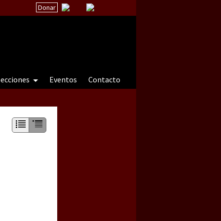
Donar
secciones
Eventos
Contacto
 a natureza sob cerco)