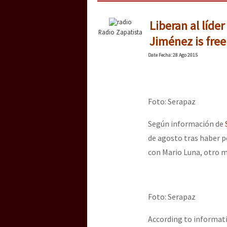
Liberan al líde
Radio Zapatista
Jiménez is free
Date
Fecha
: 28 Ago 2015
Foto: Serapaz
Según información de
de agosto tras haber 
con Mario Luna, otro mi
Foto: Serapaz
According to informa