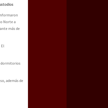
custodios
 informaron
io Norte a
rante más de
 El
s dormitorios
eso, además de