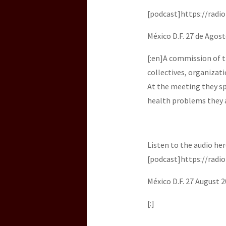
[podcast]https://radi
México D.F. 27 de Agost
[:en]A commission of t
collectives, organizat
At the meeting they sp
health problems they a
Listen to the audio her
[podcast]https://radi
México D.F. 27 August 2
[:]