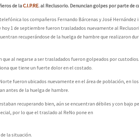
ñeros de la
C.I.P.RE
. al Reclusorio. Denuncian golpes por parte de 
telefónica los compañeros Fernando Bárcenas y José Hernández
e hoy 1 de septiembre fueron trasladados nuevamente al Reclusor
cuentran recuperándose de la huelga de hambre que realizaron du
que al negarse a ser trasladados fueron golpeados por custodios.
na que tiene un fuerte dolor en el costado.
o Norte fueron ubicados nuevamente en el área de población, en lo
an antes de la huelga de hambre.
staban recuperando bien, aún se encuentran débiles y con bajo p
ecial, por lo que el traslado al ReNo pone en
e la situación.