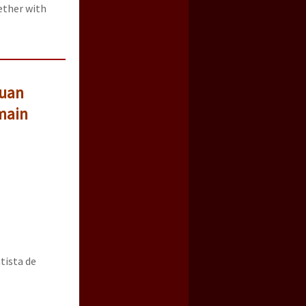
ether with
nuan
emain
tista de