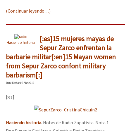
(Continuar leyendo…)
[:es]15 mujeres mayas de
Haciendo historia
Sepur Zarco enfrentan la
barbarie militar[:en]15 Mayan women
from Sepur Zarco confont military
barbarism[:]
Date
Fecha
: 05 Abr 2016
[:es]
Haciendo historia
.
Notas de Radio Zapatista. Nota 1.
Por: Eugenia Gutiérrez, Colectivo Radio Zapatista.