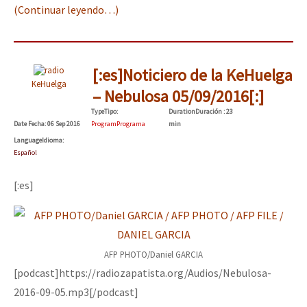
(Continuar leyendo…)
[:es]Noticiero de la KeHuelga
KeHuelga
– Nebulosa 05/09/2016[:]
Type
Tipo
:
Duration
Duración
: 23
Date
Fecha
: 06 Sep 2016
Program
Programa
min
Language
Idioma
:
Español
[:es]
AFP PHOTO/Daniel GARCIA
[podcast]https://radiozapatista.org/Audios/Nebulosa-
2016-09-05.mp3[/podcast]