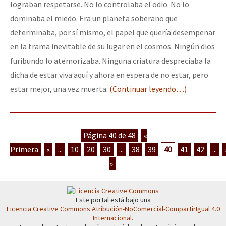
lograban respetarse. No lo controlaba el odio. No lo
dominaba el miedo. Era un planeta soberano que
determinaba, por sí mismo, el papel que quería desempeñar
en la trama inevitable de su lugar en el cosmos. Ningún dios
furibundo lo atemorizaba. Ninguna criatura despreciaba la
dicha de estar viva aquí y ahora en espera de no estar, pero
estar mejor, una vez muerta.
(Continuar leyendo…)
Página 40 de 48
«
Primera
«
...
10
20
30
...
38
39
40
41
42
...
»
Este portal está bajo una
Licencia Creative Commons Atribución-NoComercial-CompartirIgual 4.0
Internacional
.