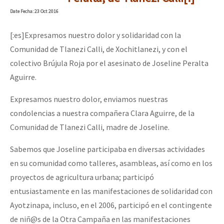
Mundo
Date
Fecha
: 23 Oct 2016
EZLN
[:es]Expresamos nuestro dolor y solidaridad con la
Dia 1: Encontro “Guerra contra a Humanidade”
La Sexta
Comunidad de Tlanezi Calli, de Xochitlanezi, y con el
colectivo Brújula Roja por el asesinato de Joseline Peralta
AutonomÍa y Resistencia
Aguirre.
[CDMX – 20 julio] Jornadas globales por la libertad de Jesús Pláci
Megaproyectos
Expresamos nuestro dolor, enviamos nuestras
Migración
condolencias a nuestra compañera Clara Aguirre, de la
Presos
“Sonhando a Terra do Bem Virá” se publica no Estado Espanhol
Comunidad de Tlanezi Calli, madre de Joseline.
Mujeres
Sabemos que Joseline participaba en diversas actividades
Niñxs
en su comunidad como talleres, asambleas, así como en los
Se o México sabe, que o mundo saiba! Nossas lutas pela memória, a
proyectos de agricultura urbana; participó
ETIQUETAS
entusiastamente en las manifestaciones de solidaridad con
MULTIMEDIA
Ayotzinapa, incluso, en el 2006, participó en el contingente
[25 abr – CDMX] Tokín por el CNI: 30 años de Resistencia y Rebeldí
Audio
de niñ@s de la Otra Campaña en las manifestaciones