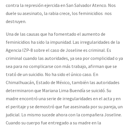
contra la represión ejercida en San Salvador Atenco. Nos
Fotorreportaje
duele su asesinato, la rabia crece, los feminicidios nos
Video
destruyen.
Otras secciones
Una de las causas que ha fomentado el aumento de
Semillero Guerra contra la Humanidad. (Las poblaciones y
feminicidios ha sido la impunidad. Las irregularidades de la
la naturaleza bajo asedio)
Agencia IZP-8 sobre el caso de Joseline es criminal. Es
criminal cuando las autoridades, ya sea por complicidad o ya
Libros para descargar
sea para no complicarse con más trabajo, afirman que se
Medios Libres
trató de un suicidio. No ha sido el único caso. En
COVID-19
Chimalhuacán, Estado de México, también las autoridades
determinaron que Mariana Lima Buendía se suicidó. Su
Eventos
madre encontró una serie de irregularidades en el acta y en
Contacto
el peritaje y se demostró que fue asesinada por su pareja, un
judicial. Lo mismo sucede ahora con la compañera Joseline.
Cuando su cuerpo fue entregado a su madre en la