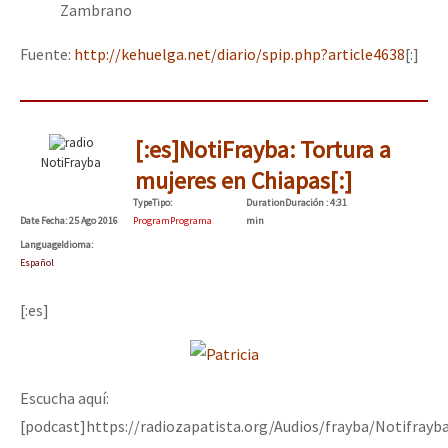
Zambrano
Fuente:
http://kehuelga.net/diario/spip.php?article4638
[:]
[:es]NotiFrayba: Tortura a
NotiFrayba
mujeres en Chiapas[:]
Type
Tipo
:
Duration
Duración
: 4:31
Date
Fecha
: 25 Ago 2016
Program
Programa
min
Language
Idioma
:
Español
[:es]
Escucha aquí:
[podcast]https://radiozapatista.org/Audios/frayba/Notifrayb