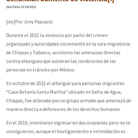
Mundo
Date
Fecha
: 03 Feb 2022
EZLN
[:es]Por Jeny Pascacio
Dia 1: Encontro “Guerra contra a Humanidade”
La Sexta
Durante el 2021 la violencia por parte del crimen
AutonomÍa y Resistencia
organizado y autoridades incrementó en la ruta migratoria
[CDMX – 20 julio] Jornadas globales por la libertad de Jesús Pláci
Megaproyectos
de Chiapas y Tabasco, asimismo las amenazas directas
contra albergues que vulneran las condiciones de las
Migración
personas en tránsito por México.
Presos
“Sonhando a Terra do Bem Virá” se publica no Estado Espanhol
En octubre de 2021 el albergue para personas migrantes
Mujeres
“Casa Betania Santa Martha” ubicado en Salto de Agua,
Niñxs
Chiapas, fue allanado por un grupo armado que amenazó de
Se o México sabe, que o mundo saiba! Nossas lutas pela memória, a
manera directa a defensores de los derechos humanos.
ETIQUETAS
MULTIMEDIA
En el 2019, intentaron ingresar en dos ocasiones pero no lo
[25 abr – CDMX] Tokín por el CNI: 30 años de Resistencia y Rebeldí
consiguieron, aunque el hostigamiento e intimidación es
Audio