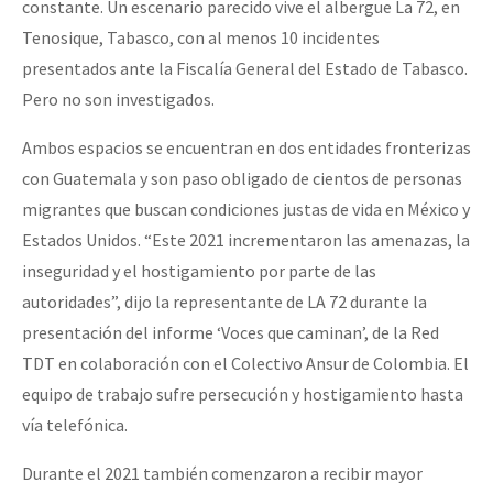
constante. Un escenario parecido vive el albergue La 72, en
Fotorreportaje
Tenosique, Tabasco, con al menos 10 incidentes
Video
presentados ante la Fiscalía General del Estado de Tabasco.
Pero no son investigados.
Otras secciones
Ambos espacios se encuentran en dos entidades fronterizas
Semillero Guerra contra la Humanidad. (Las poblaciones y
con Guatemala y son paso obligado de cientos de personas
la naturaleza bajo asedio)
migrantes que buscan condiciones justas de vida en México y
Libros para descargar
Estados Unidos. “Este 2021 incrementaron las amenazas, la
Medios Libres
inseguridad y el hostigamiento por parte de las
autoridades”, dijo la representante de LA 72 durante la
COVID-19
presentación del informe ‘Voces que caminan’, de la Red
Eventos
TDT en colaboración con el Colectivo Ansur de Colombia. El
equipo de trabajo sufre persecución y hostigamiento hasta
Contacto
vía telefónica.
Durante el 2021 también comenzaron a recibir mayor