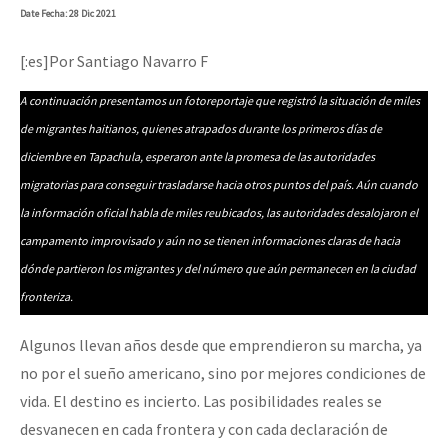
Date
Fecha
: 28 Dic 2021
[:es]Por Santiago Navarro F
A continuación presentamos un fotoreportaje que registró la situación de miles
de migrantes haitianos, quienes atrapados durante los primeros días de
diciembre en Tapachula, esperaron ante la promesa de las autoridades
migratorias para conseguir trasladarse hacia otros puntos del país. Aún cuando
la información oficial habla de miles reubicados, las autoridades desalojaron el
campamento improvisado y aún no se tienen informaciones claras de hacia
dónde partieron los migrantes y del número que aún permanecen en la ciudad
fronteriza.
Algunos llevan años desde que emprendieron su marcha, ya
no por el sueño americano, sino por mejores condiciones de
vida. El destino es incierto. Las posibilidades reales se
desvanecen en cada frontera y con cada declaración de