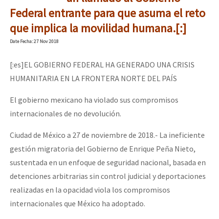
Mundo
Federal entrante para que asuma el reto
que implica la movilidad humana.[:]
EZLN
[CDMX – 20 julio] Jornadas globales por la libertad de Jesús Pláci
Date
Fecha
: 27 Nov 2018
La Sexta
AutonomÍa y Resistencia
[:es]EL GOBIERNO FEDERAL HA GENERADO UNA CRISIS
HUMANITARIA EN LA FRONTERA NORTE DEL PAÍS
“Sonhando a Terra do Bem Virá” se publica no Estado Espanhol
Megaproyectos
El gobierno mexicano ha violado sus compromisos
Migración
internacionales de no devolución.
Presos
Se o México sabe, que o mundo saiba! Nossas lutas pela memória, a
Ciudad de México a 27 de noviembre de 2018.- La ineficiente
Mujeres
gestión migratoria del Gobierno de Enrique Peña Nieto,
Niñxs
sustentada en un enfoque de seguridad nacional, basada en
[25 abr – CDMX] Tokín por el CNI: 30 años de Resistencia y Rebeldí
ETIQUETAS
detenciones arbitrarias sin control judicial y deportaciones
realizadas en la opacidad viola los compromisos
MULTIMEDIA
internacionales que México ha adoptado.
Audio