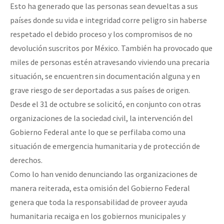
Esto ha generado que las personas sean devueltas a sus
Fotorreportaje
países donde su vida e integridad corre peligro sin haberse
Video
respetado el debido proceso y los compromisos de no
devolución suscritos por México. También ha provocado que
Otras secciones
miles de personas estén atravesando viviendo una precaria
Semillero Guerra contra la Humanidad. (Las poblaciones y
situación, se encuentren sin documentación alguna y en
la naturaleza bajo asedio)
grave riesgo de ser deportadas a sus países de origen.
Libros para descargar
Desde el 31 de octubre se solicitó, en conjunto con otras
organizaciones de la sociedad civil, la intervención del
Medios Libres
Gobierno Federal ante lo que se perfilaba como una
COVID-19
situación de emergencia humanitaria y de protección de
derechos.
Eventos
Como lo han venido denunciando las organizaciones de
Contacto
manera reiterada, esta omisión del Gobierno Federal
genera que toda la responsabilidad de proveer ayuda
humanitaria recaiga en los gobiernos municipales y