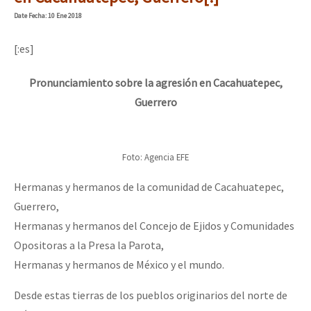
Mundo
Date
Fecha
: 10 Ene 2018
EZLN
[:es]
Dia 1: Encontro “Guerra contra a Humanidade”
La Sexta
Pronunciamiento sobre la agresión en Cacahuatepec,
AutonomÍa y Resistencia
Guerrero
[CDMX – 20 julio] Jornadas globales por la libertad de Jesús Pláci
Megaproyectos
Migración
Foto: Agencia EFE
Presos
“Sonhando a Terra do Bem Virá” se publica no Estado Espanhol
Hermanas y hermanos de la comunidad de Cacahuatepec,
Mujeres
Guerrero,
Niñxs
Hermanas y hermanos del Concejo de Ejidos y Comunidades
Se o México sabe, que o mundo saiba! Nossas lutas pela memória, a
Opositoras a la Presa la Parota,
ETIQUETAS
Hermanas y hermanos de México y el mundo.
MULTIMEDIA
[25 abr – CDMX] Tokín por el CNI: 30 años de Resistencia y Rebeldí
Desde estas tierras de los pueblos originarios del norte de
Audio