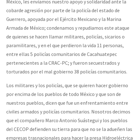
México, les enviamos nuestro apoyo y solidaridad ante la
Fotorreportaje
cobarde agresión por parte de la policía del estado de
Video
Guerrero, apoyada por el Ejército Mexicano y la Marina
Armada de México; condenamos y repudiamos este ataque
Otras secciones
de quienes se hacen llamar militares, policías, sicarios o
Semillero Guerra contra la Humanidad. (Las poblaciones y
paramilitares, y en el que perdieron la vida 11 personas,
la naturaleza bajo asedio)
entre ellas 5 policías comunitarios de Cacahuatepec
pertenecientes a la CRAC-PC; y fueron secuestrados y
Libros para descargar
torturados por el mal gobierno 38 policías comunitarios.
Medios Libres
Los militares y los policías, que se quieren hacer gobierno
COVID-19
por encima de los pueblos de todo México y que son de
Eventos
nuestros pueblos, dicen que fue un enfrentamiento entre
civiles armados y policías comunitarios. Nosotros decimos
Contacto
que el compañero Marco Antonio Suástegui y los pueblos
del CECOP defienden su tierra para que no se la adueñen las
empresas trasnacionales para hacer la presa Hidroeléctrica