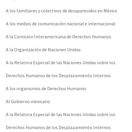
Fotorreportaje
A los familiares y colectivos de desaparecidos en México
Video
A los medios de comunicación nacional e internacional
Otras secciones
A la Comisión Interamericana de Derechos Humanos
Semillero Guerra contra la Humanidad. (Las poblaciones y
A la Organización de Naciones Unidas
la naturaleza bajo asedio)
Libros para descargar
A la Relatora Especial de las Naciones Unidas sobre los
Medios Libres
Derechos Humanos de los Desplazamiento Internos
COVID-19
A los organismos de Derechos Humanos
Eventos
Al Gobierno mexicano
Contacto
A la Relatora Especial de las Naciones Unidas sobre los
Derechos Humanos de los Desplazamiento Internos