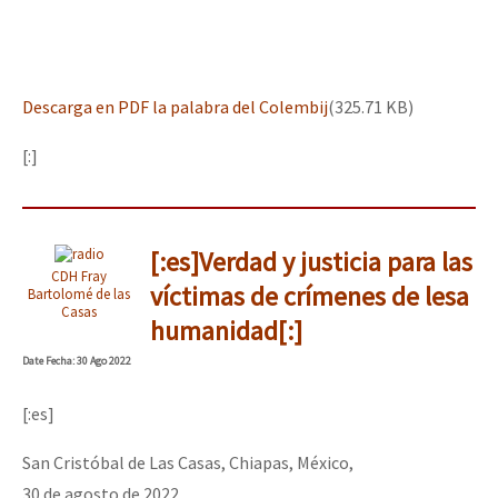
Descarga en PDF la palabra del Colembij
(325.71 KB)
[:]
[:es]Verdad y justicia para las
CDH Fray
víctimas de crímenes de lesa
Bartolomé de las
Casas
humanidad[:]
Date
Fecha
: 30 Ago 2022
[:es]
San Cristóbal de Las Casas, Chiapas, México,
30 de agosto de 2022.