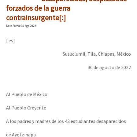
Mundo
forzados de la guerra
contrainsurgente[:]
EZLN
Date
Fecha
: 30 Ago 2022
La Sexta
AutonomÍa y Resistencia
[:es]
Megaproyectos
Susuclumil, Tila, Chiapas, México
Migración
30 de agosto de 2022
Presos
Mujeres
Al Pueblo de México
Niñxs
Al Pueblo Creyente
ETIQUETAS
A los padres y madres de los 43 estudiantes desaparecidos
MULTIMEDIA
Audio
de Ayotzinapa