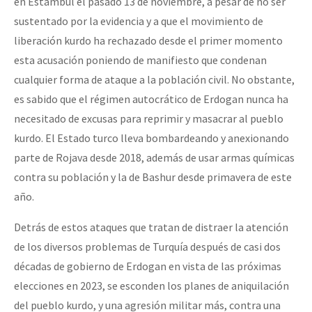
en Estambul el pasado 13 de noviembre, a pesar de no ser
Fotorreportaje
sustentado por la evidencia y a que el movimiento de
liberación kurdo ha rechazado desde el primer momento
Video
esta acusación poniendo de manifiesto que condenan
Otras secciones
cualquier forma de ataque a la población civil. No obstante,
Semillero Guerra contra la Humanidad. (Las poblaciones y
es sabido que el régimen autocrático de Erdogan nunca ha
la naturaleza bajo asedio)
necesitado de excusas para reprimir y masacrar al pueblo
kurdo. El Estado turco lleva bombardeando y anexionando
Libros para descargar
parte de Rojava desde 2018, además de usar armas químicas
Medios Libres
contra su población y la de Bashur desde primavera de este
año.
COVID-19
Eventos
Detrás de estos ataques que tratan de distraer la atención
de los diversos problemas de Turquía después de casi dos
Contacto
décadas de gobierno de Erdogan en vista de las próximas
elecciones en 2023, se esconden los planes de aniquilación
del pueblo kurdo, y una agresión militar más, contra una