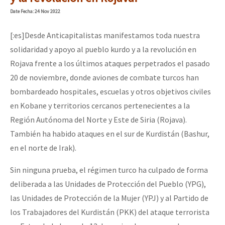
Mundo
Date
Fecha
: 24 Nov 2022
EZLN
[:es]Desde Anticapitalistas manifestamos toda nuestra
Dia 1: Encontro “Guerra contra a Humanidade”
La Sexta
solidaridad y apoyo al pueblo kurdo y a la revolución en
Rojava frente a los últimos ataques perpetrados el pasado
AutonomÍa y Resistencia
20 de noviembre, donde aviones de combate turcos han
[CDMX – 20 julio] Jornadas globales por la libertad de Jesús Pláci
Megaproyectos
bombardeado hospitales, escuelas y otros objetivos civiles
Migración
en Kobane y territorios cercanos pertenecientes a la
Región Autónoma del Norte y Este de Siria (Rojava).
Presos
“Sonhando a Terra do Bem Virá” se publica no Estado Espanhol
También ha habido ataques en el sur de Kurdistán (Bashur,
Mujeres
en el norte de Irak).
Niñxs
Se o México sabe, que o mundo saiba! Nossas lutas pela memória, a
Sin ninguna prueba, el régimen turco ha culpado de forma
ETIQUETAS
deliberada a las Unidades de Protección del Pueblo (YPG),
las Unidades de Protección de la Mujer (YPJ) y al Partido de
MULTIMEDIA
[25 abr – CDMX] Tokín por el CNI: 30 años de Resistencia y Rebeldí
los Trabajadores del Kurdistán (PKK) del ataque terrorista
Audio