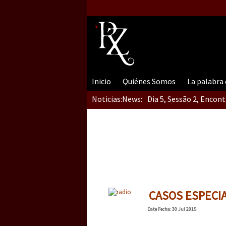
Inicio
Quiénes Somos
La palabra
Noticias:
News:
Dia 5, Sessão 2, Encon
Dia 5, sessão 1, do En
Dia 4 – Encontro “Guer
CASOS ESPECI
Date
Fecha
: 30 Jul 2015