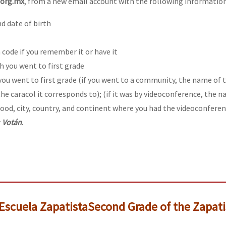
.org.mx
, from a new email account with the following information
d date of birth
 code if you remember it or have it
h you went to first grade
you went to first grade (if you went to a community, the name of 
e caracol it corresponds to); (if it was by videoconference, the n
ood, city, country, and continent where you had the videoconferen
r
Votán
.
Escuela Zapatista
Second Grade of the Zapati