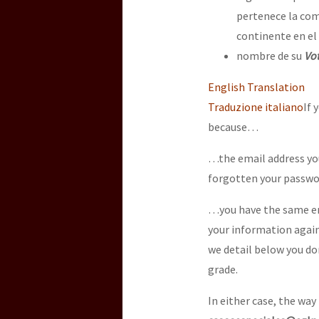
pertenece la comu
continente en el
[25 abr – CDMX] Tokín p
nombre de su
Vo
English Translation
Traduzione italiano
If 
because…
…the email address you 
forgotten your passwo
…you have the same em
your information again
we detail below you don
grade.
In either case, the way 