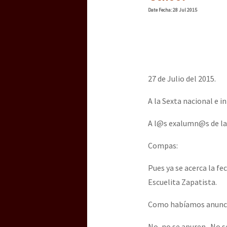
Date
Fecha
: 28 Jul 2015
27 de Julio del 2015.
A la Sexta nacional e i
A l@s exalumn@s de la 
Compas:
Pues ya se acerca la fe
Escuelita Zapatista.
Como habíamos anunciad
No, no se apuren. No se