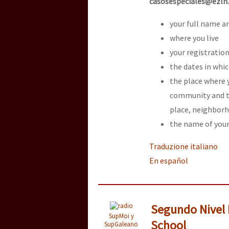
casosespeciales@ezln
your full name an
where you live
your registration
the dates in whic
the place where 
community and th
place, neighborh
the name of you
Traduzione italiano
En español
Segundo Nivel 
SupMoi y
School
SupGaleano