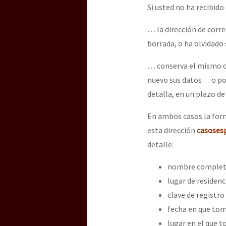
Dia 3 do Encontro “Gu
Si usted no ha recibid
… la dirección de corre
borrada, o ha olvidado
Dia 2 do Encontro “Gu
… conserva el mismo co
nuevo sus datos… o porq
Dia 1: Encontro “Guer
detalla, en un plazo de
En ambos casos la form
[CDMX – 20 julio] Jorna
esta dirección
casoses
detalle:
nombre completo
“Sonhando a Terra do 
lugar de residenc
clave de registro 
fecha en que tomó
Se o México sabe, que 
lugar en el que t