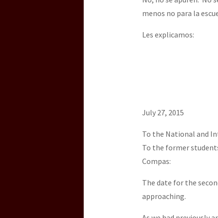
menos no para la escuel
Les explicamos:
July 27, 2015
To the National and In
To the former students
Compas:
The date for the second
approaching.
As we had previously an