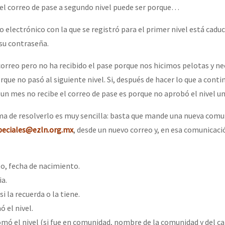
erra contra a Humanidade”
o el correo de pase a segundo nivel puede ser porque…
o electrónico con la que se registró para el primer nivel está caduc
 su contraseña.
erra contra a Humanidad”
rreo pero no ha recibido el pase porque nos hicimos pelotas y n
ue no pasó al siguiente nivel. Si, después de hacer lo que a conti
ra contra a Humanidade”
 un mes no recibe el correo de pase es porque no aprobó el nivel un
a de resolverlo es muy sencilla: basta que mande una nueva comu
das globales por la libertad de Jesús Plácido Galindo y el alto a l
peciales@ezln.org.mx
, desde un nuevo correo y, en esa comunicaci
, fecha de nacimiento.
Bem Virá” se publica no Estado Espanhol
ia.
si la recuerda o la tiene.
 el nivel.
o mundo saiba! Nossas lutas pela memória, a justiça e a dignidade
omó el nivel (si fue en comunidad, nombre de la comunidad y del ca