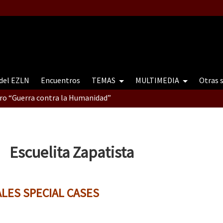
 del EZLN
Encuentros
TEMAS
MULTIMEDIA
Otras 
tro “Guerra contra la Humanidad”
contro “Guerra contra a Humanidade”(As populações e a natureza e
Escuelita Zapatista
ra contra a Humanidade” (As populações e a natureza sob cerco)
ALES
SPECIAL CASES