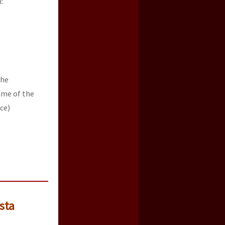
:
the
ame of the
ce)
sta