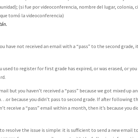
nidad); (si fue por videoconferencia, nombre del lugar, colonia, ci
 que tomó la videoconferencia)
or el CNI: 30 años de Resistencia y Rebeldía
tán.
you have not received an email with a “pass” to the second grade, i
used to register for first grade has expired, or was erased, or you
rd.
ail but you haven’t received a “pass” because we got mixed up a
…or because you didn’t pass to second grade. If after following th
’t receive a “pass” email within a month, then it’s because you did
to resolve the issue is simple: it is sufficient to send a new email t