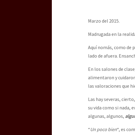
Marzo del 2015.
Madrugada en la realid
Aquí nomás, como de po
lado de afuera. Ensanc
En los salones de clase
alimentaron y cuidaron
las valoraciones que h
Las hay severas, cierto
su vida como si nada, e
algunas, algunos,
algu
“
Un poco bien
“, es co