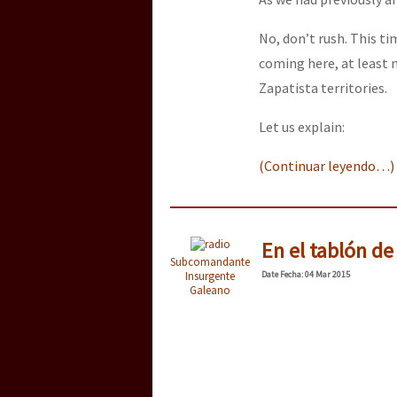
No, don’t rush. This ti
coming here, at least n
Zapatista territories.
Let us explain:
(Continuar leyendo…)
En el tablón de 
Subcomandante
Insurgente
Date
Fecha
: 04 Mar 2015
Galeano