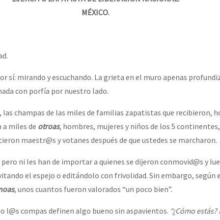
MÉXICO.
ad.
r sí: mirando y escuchando. La grieta en el muro apenas profundi
hada con porfía por nuestro lado.
, las champas de las miles de familias zapatistas que recibieron, 
 a miles de
otroas
, hombres, mujeres y niños de los 5 continentes
icieron maestr@s y votanes después de que ustedes se marcharon.
, pero ni les han de importar a quienes se dijeron conmovid@s y lu
vitando el espejo o editándolo con frivolidad. Sin embargo, según 
noas
, unos cuantos fueron valorados “un poco bien”.
mo l@s compas definen algo bueno sin aspavientos.
“¿Cómo estás? 