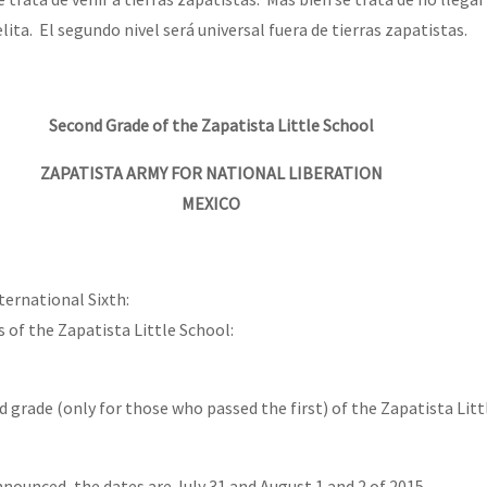
ita. El segundo nivel será universal fuera de tierras zapatistas.
Second Grade of the Zapatista Little School
ZAPATISTA ARMY FOR NATIONAL LIBERATION
MEXICO
ternational Sixth:
 of the Zapatista Little School:
 grade (only for those who passed the first) of the Zapatista Litt
nounced, the dates are July 31 and August 1 and 2 of 2015.