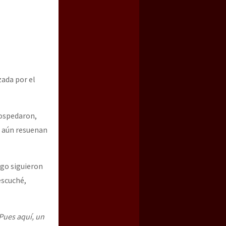
zada por el
hospedaron,
, aún resuenan
ego siguieron
escuché,
Pues aquí, un