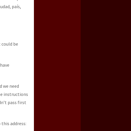
udad, país,
t could be
 have
nd we need
e instructions
n’t pass first
o this address: