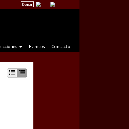
Donar
secciones
Eventos
Contacto
 a natureza sob cerco)