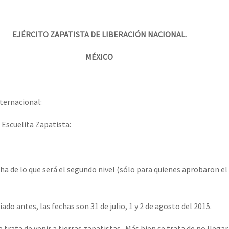
EJÉRCITO ZAPATISTA DE LIBERACIÓN NACIONAL.
MÉXICO
nternacional:
Escuelita Zapatista:
cha de lo que será el segundo nivel (sólo para quienes aprobaron el
o antes, las fechas son 31 de julio, 1 y 2 de agosto del 2015.
 trata de venir a tierras zapatistas. Más bien se trata de no llegar