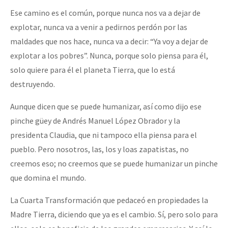
Fotorreportaje
Ese camino es el común, porque nunca nos va a dejar de
explotar, nunca va a venir a pedirnos perdón por las
Video
maldades que nos hace, nunca va a decir: “Ya voy a dejar de
Otras secciones
explotar a los pobres”. Nunca, porque solo piensa para él,
Semillero Guerra contra la Humanidad. (Las poblaciones y
solo quiere para él el planeta Tierra, que lo está
destruyendo.
la naturaleza bajo asedio)
Libros para descargar
Aunque dicen que se puede humanizar, así como dijo ese
pinche güey de Andrés Manuel López Obrador y la
Medios Libres
presidenta Claudia, que ni tampoco ella piensa para el
COVID-19
pueblo. Pero nosotros, las, los y loas zapatistas, no
creemos eso; no creemos que se puede humanizar un pinche
Eventos
que domina el mundo.
Contacto
La Cuarta Transformación que pedaceó en propiedades la
Madre Tierra, diciendo que ya es el cambio. Sí, pero solo para