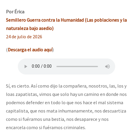
Mundo
Por Érica
EZLN
Semillero Guerra contra la Humanidad (Las poblaciones y la
Dia 1: Encontro “Guerra contra a Humanidade”
La Sexta
naturaleza bajo asedio)
24 de julio de 2026
AutonomÍa y Resistencia
[CDMX – 20 julio] Jornadas globales por la libertad de Jesús Pláci
Megaproyectos
(
Descarga el audio aquí
)
Migración
Presos
“Sonhando a Terra do Bem Virá” se publica no Estado Espanhol
Mujeres
Sí, es cierto. Así como dijo la compañera, nosotros, las, los y
loas zapatistas, vimos que solo hay un camino en donde nos
Niñxs
Se o México sabe, que o mundo saiba! Nossas lutas pela memória, a
podemos defender en todo lo que nos hace el mal sistema
ETIQUETAS
capitalista, que nos mata inhumanamente, nos descuartiza
MULTIMEDIA
como si fuéramos una bestia, nos desaparece y nos
[25 abr – CDMX] Tokín por el CNI: 30 años de Resistencia y Rebeldí
encarcela como si fuéramos criminales.
Audio