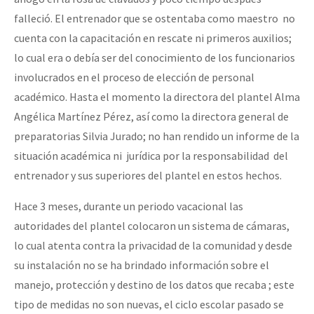
Fotorreportaje
falleció. El entrenador que se ostentaba como maestro no
cuenta con la capacitación en rescate ni primeros auxilios;
[25 abr – CDMX] Tokín por el CNI: 30 años de Resistencia y Rebeldí
Video
lo cual era o debía ser del conocimiento de los funcionarios
Otras secciones
involucrados en el proceso de elección de personal
Semillero Guerra contra la Humanidad. (Las poblaciones y
académico. Hasta el momento la directora del plantel Alma
Angélica Martínez Pérez, así como la directora general de
la naturaleza bajo asedio)
preparatorias Silvia Jurado; no han rendido un informe de la
Libros para descargar
situación académica ni jurídica por la responsabilidad del
Medios Libres
entrenador y sus superiores del plantel en estos hechos.
COVID-19
Hace 3 meses, durante un periodo vacacional las
autoridades del plantel colocaron un sistema de cámaras,
Eventos
lo cual atenta contra la privacidad de la comunidad y desde
Contacto
su instalación no se ha brindado información sobre el
manejo, protección y destino de los datos que recaba ; este
tipo de medidas no son nuevas, el ciclo escolar pasado se