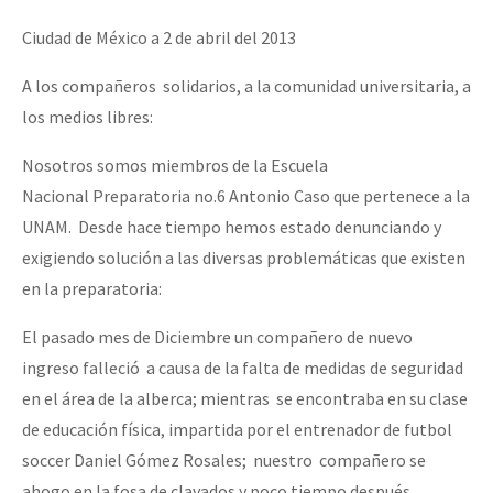
Mundo
Ciudad de México a 2 de abril del 2013
EZLN
A los compañeros solidarios, a la comu
nidad universitaria, a
Dia 2 do Encontro “Guerra contra a Humanidad”
La Sexta
los medios libres:
AutonomÍa y Resistencia
Nosotros somos miembros de la Escuela
Dia 1: Encontro “Guerra contra a Humanidade”
Megaproyectos
Nacional Preparatoria no.6 Antonio Caso que pertenece a la
Migración
UNAM. Desde hace tiempo hemos estado denunciando y
exigiendo solución a las diversas problemáticas que existen
Presos
[CDMX – 20 julio] Jornadas globales por la libertad de Jesús Pláci
en la preparatoria:
Mujeres
El pasado mes de Diciembre un compañero de nuevo
Niñxs
ingreso falleció a causa de la falta de medidas de seguridad
“Sonhando a Terra do Bem Virá” se publica no Estado Espanhol
ETIQUETAS
en el área de la alberca; mientras se encontraba en su clase
de educación física, impartida por el entrenador de futbol
MULTIMEDIA
soccer Daniel Gómez Rosales; nuestro compañero se
Se o México sabe, que o mundo saiba! Nossas lutas pela memória, a
Audio
ahogo en la fosa de clavados y poco tiempo después