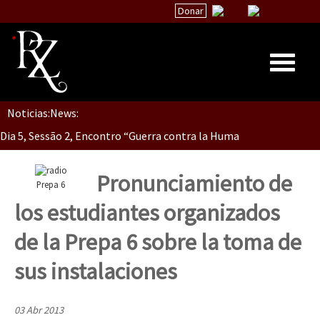
Donar
Noticias:
News:
Inicio
Dia 5, Sessão 2, Encontro “Guerra contra la Humanidad”
Quiénes Somos
La palabra del EZLN
Pronunciamiento de
Prepa 6
Dia 5, sessão 1, do Encontro “Guerra contra a Humanidade”(As pop
Encuentros
los estudiantes organizados
TEMAS
de la Prepa 6 sobre la toma de
Chiapas
Dia 4 – Encontro “Guerra contra a Humanidade” (As populações e 
sus instalaciones
México
Latinoamérica
03 Abr 2013
Dia 3 do Encontro “Guerra contra a Humanidade”