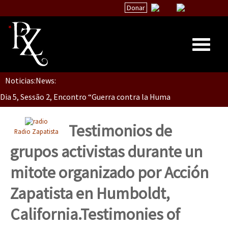
Donar
Dia 5, Sessão 2, Encontro “Guerra contra la Humanidad”
Noticias:
News:
Inicio
Dia 5, sessão 1, do Encontro “Guerra contra a Humanidade”(As pop
Quiénes Somos
La palabra del EZLN
Testimonios de
Radio Zapatista
Dia 4 – Encontro “Guerra contra a Humanidade” (As populações e 
Encuentros
grupos activistas durante un
TEMAS
mitote organizado por Acción
Chiapas
Dia 3 do Encontro “Guerra contra a Humanidade”
Zapatista en Humboldt,
México
California.
Testimonies of
Latinoamérica
Dia 2 do Encontro “Guerra contra a Humanidad”