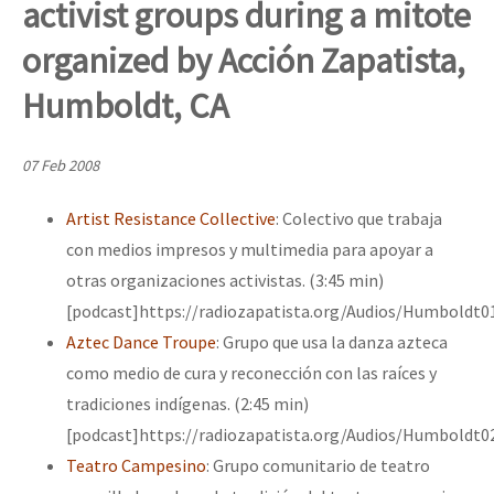
activist groups during a mitote
Mundo
organized by Acción Zapatista,
EZLN
Dia 1: Encontro “Guerra contra a Humanidade”
Humboldt, CA
La Sexta
AutonomÍa y Resistencia
07 Feb 2008
[CDMX – 20 julio] Jornadas globales por la libertad de Jesús Pláci
Megaproyectos
Artist Resistance Collective
: Colectivo que trabaja
Migración
con medios impresos y multimedia para apoyar a
Presos
“Sonhando a Terra do Bem Virá” se publica no Estado Espanhol
otras organizaciones activistas. (3:45 min)
Mujeres
[podcast]https://radiozapatista.org/Audios/Humboldt0
Aztec Dance Troupe
: Grupo que usa la danza azteca
Niñxs
Se o México sabe, que o mundo saiba! Nossas lutas pela memória, a
como medio de cura y reconección con las raíces y
ETIQUETAS
tradiciones indígenas. (2:45 min)
[podcast]https://radiozapatista.org/Audios/Humboldt0
MULTIMEDIA
[25 abr – CDMX] Tokín por el CNI: 30 años de Resistencia y Rebeldí
Teatro Campesino
: Grupo comunitario de teatro
Audio