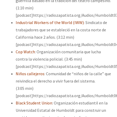
guerrilla basado en la tradición del teatro campesino.
Fotorreportaje
(1:10 min)
[podcast]https://radiozapatista.org/Audios/Humboldt0
Video
Industrial Workers of the World (IWW)
: Sindicato de
Otras secciones
trabajadores que se estableció en la costa norte de
Semillero Guerra contra la Humanidad. (Las poblaciones y
California hace 2 años. (3:12 min)
la naturaleza bajo asedio)
[podcast]https://radiozapatista.org/Audios/Humboldt0
Cop Watch
: Organización comunitaria que lucha
Libros para descargar
contra la violencia policial. (3:45 min)
Medios Libres
[podcast]https://radiozapatista.org/Audios/Humboldt0
Niños callejeros
: Comunidad de “niños de la calle” que
COVID-19
reivindica el derecho a vivir fuera del sistema.
Eventos
(3:05 min)
Contacto
[podcast]https://radiozapatista.org/Audios/Humboldt0
Black Student Union
: Organización estudiantil en la
Universidad Estatal de Humboldt para construir un