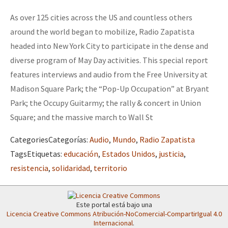
Mundo
As over 125 cities across the US and countless others
EZLN
around the world began to mobilize, Radio Zapatista
Dia 2 do Encontro “Guerra contra a Humanidad”
headed into New York City to participate in the dense and
La Sexta
diverse program of May Day activities. This special report
AutonomÍa y Resistencia
features interviews and audio from the Free University at
Dia 1: Encontro “Guerra contra a Humanidade”
Megaproyectos
Madison Square Park; the “Pop-Up Occupation” at Bryant
Park; the Occupy Guitarmy; the rally & concert in Union
Migración
Square; and the massive march to Wall St
Presos
[CDMX – 20 julio] Jornadas globales por la libertad de Jesús Pláci
Categories
Categorías
:
Audio
,
Mundo
,
Radio Zapatista
Mujeres
Tags
Etiquetas
:
educación
,
Estados Unidos
,
justicia
,
Niñxs
resistencia
,
solidaridad
,
territorio
“Sonhando a Terra do Bem Virá” se publica no Estado Espanhol
ETIQUETAS
MULTIMEDIA
Este portal está bajo una
Se o México sabe, que o mundo saiba! Nossas lutas pela memória, a
Licencia Creative Commons Atribución-NoComercial-CompartirIgual 4.0
Audio
Internacional
.